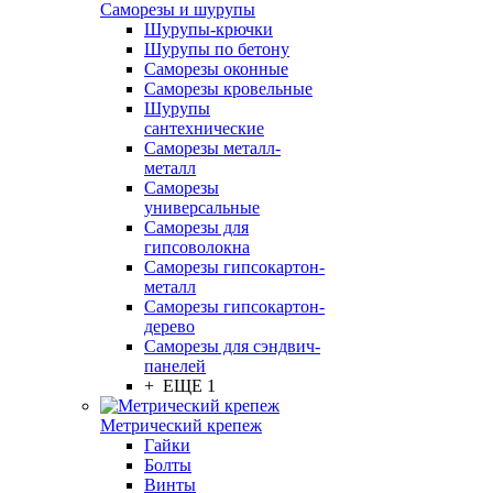
Саморезы и шурупы
Шурупы-крючки
Шурупы по бетону
Саморезы оконные
Саморезы кровельные
Шурупы
сантехнические
Саморезы металл-
металл
Саморезы
универсальные
Саморезы для
гипсоволокна
Саморезы гипсокартон-
металл
Саморезы гипсокартон-
дерево
Саморезы для сэндвич-
панелей
+ ЕЩЕ 1
Метрический крепеж
Гайки
Болты
Винты