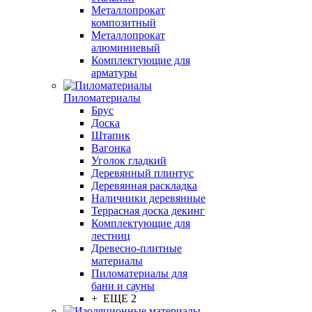
Металлопрокат
композитный
Металлопрокат
алюминиевый
Комплектующие для
арматуры
Пиломатериалы
Брус
Доска
Штапик
Вагонка
Уголок гладкий
Деревянный плинтус
Деревянная раскладка
Наличники деревянные
Террасная доска декинг
Комплектующие для
лестниц
Древесно-плитные
материалы
Пиломатериалы для
бани и сауны
+ ЕЩЕ 2