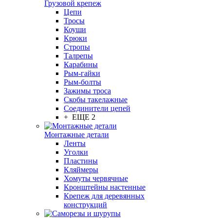
Грузовой крепеж
Цепи
Тросы
Коуши
Крюки
Стропы
Талрепы
Карабины
Рым-гайки
Рым-болты
Зажимы троса
Скобы такелажные
Соединители цепей
+ ЕЩЕ 2
Монтажные детали
Ленты
Уголки
Пластины
Кляймеры
Хомуты червячные
Кронштейны настенные
Крепеж для деревянных
конструкций