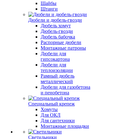
Шайбы
Штанги
Дюбели и дюбель-гвозди
Дюбель хомут
Дюбель-гвозди
Дюбель бабочка
Распорные дюбели
Монтажные патроны
Дюбели для
гипсокартона
Дюбели для
теплоизоляции
Рамный дюбель
металлический
Дюбели для газобетона
и пенобетона
Специальный крепеж
Хомуты
Для ОКЛ
Для сантехники
Монтажные площадки
Светильники