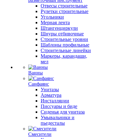
разметочный инструмент
Отвесы строительные
Рулетки строительные
Угольники
Мерная лента
Штангенциркули
Шнуры отбивочные
Строительные уровни
Шаблоны профильные
Строительные линейки
Маркеры, карандаши,
мел
Ванны
Санфаянс
Унитазы
Арматура
Инсталляции
Писсуары и биде
Сиденья для унитаза
Умывальники и
пьедесталы
Смесители