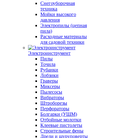
Снегоуборочная
техника
Мойки высокого
давления
Электропилы (цепная
пила)
Расходные материалы
для садовой техники
Электроинструмент
Пилы
Точила
Рубанки
Лобзики
Граверы
Миксеры
Пылесосы
Вибраторы
Штроборезы
Перфораторы
Болгарки (УШМ)
Отбойные молотки
Клеевые пистолеты
Строительные фены
Дрели и шуруповерты