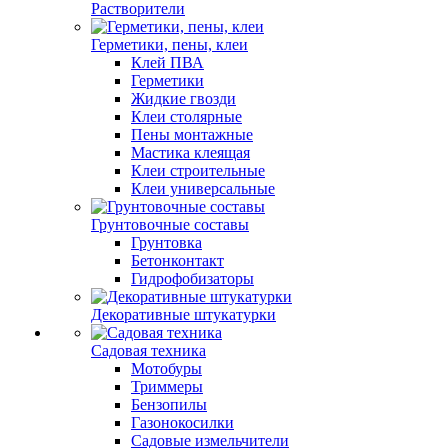
Растворители
Герметики, пены, клеи
Клей ПВА
Герметики
Жидкие гвозди
Клеи столярные
Пены монтажные
Мастика клеящая
Клеи строительные
Клеи универсальные
Грунтовочные составы
Грунтовка
Бетонконтакт
Гидрофобизаторы
Декоративные штукатурки
Садовая техника
Мотобуры
Триммеры
Бензопилы
Газонокосилки
Садовые измельчители