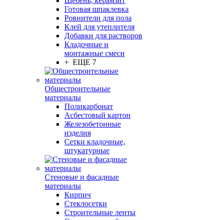
Щебень, керамзит
Готовая шпаклевка
Ровнители для пола
Клей для утеплителя
Добавки для растворов
Кладочные и
монтажные смеси
+ ЕЩЕ 7
Общестроительные
материалы
Поликарбонат
Асбестовый картон
Железобетонные
изделия
Сетки кладочные,
штукатурные
Стеновые и фасадные
материалы
Кирпич
Стеклосетки
Строительные ленты