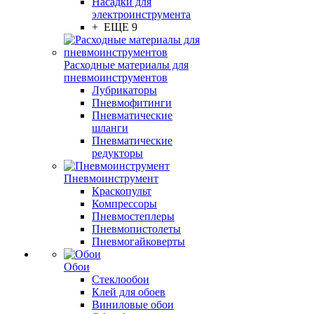
Насадки для
электроинструмента
+ ЕЩЕ 9
Расходные материалы для
пневмоинструментов
Лубрикаторы
Пневмофитинги
Пневматические
шланги
Пневматические
редукторы
Пневмоинструмент
Краскопульт
Компрессоры
Пневмостеплеры
Пневмопистолеты
Пневмогайковерты
Обои
Стеклообои
Клей для обоев
Виниловые обои