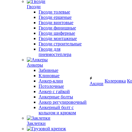
Гвозди
Гвозди толевые
Гвозди ершеные
Гвозди винтовые
Гвозди финишные
Гвозди шиферные
Гвозди монтажные
Гвозди строительные
Гвозди для
пневмостеплера
Анкеры
Забивные
Клиновые
Анкер-клин
Колеровка
Ко
Акции
Потолочные
Анкер с гайкой
Анкерные болты
Анкер регулировочный
Анкерный болт с
кольцом и крюком
Заклепки