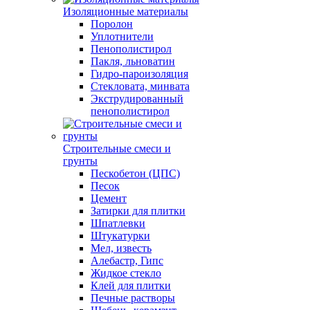
Изоляционные материалы
Поролон
Уплотнители
Пенополистирол
Пакля, льноватин
Гидро-пароизоляция
Стекловата, минвата
Экструдированный
пенополистирол
Строительные смеси и
грунты
Пескобетон (ЦПС)
Песок
Цемент
Затирки для плитки
Шпатлевки
Штукатурки
Мел, известь
Алебастр, Гипс
Жидкое стекло
Клей для плитки
Печные растворы