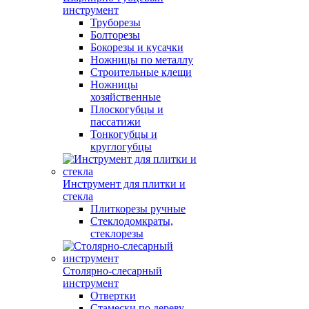
инструмент
Труборезы
Болторезы
Бокорезы и кусачки
Ножницы по металлу
Строительные клещи
Ножницы
хозяйственные
Плоскогубцы и
пассатижи
Тонкогубцы и
круглогубцы
Инструмент для плитки и
стекла
Плиткорезы ручные
Стеклодомкраты,
стеклорезы
Столярно-слесарный
инструмент
Отвертки
Стамески по дереву