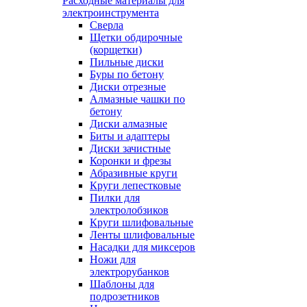
Расходные материалы для
электроинструмента
Сверла
Щетки обдирочные
(корщетки)
Пильные диски
Буры по бетону
Диски отрезные
Алмазные чашки по
бетону
Диски алмазные
Биты и адаптеры
Диски зачистные
Коронки и фрезы
Абразивные круги
Круги лепестковые
Пилки для
электролобзиков
Круги шлифовальные
Ленты шлифовальные
Насадки для миксеров
Ножи для
электрорубанков
Шаблоны для
подрозетников