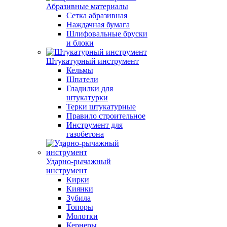
Абразивные материалы
Сетка абразивная
Наждачная бумага
Шлифовальные бруски
и блоки
Штукатурный инструмент
Кельмы
Шпатели
Гладилки для
штукатурки
Терки штукатурные
Правило строительное
Инструмент для
газобетона
Ударно-рычажный
инструмент
Кирки
Киянки
Зубила
Топоры
Молотки
Кернеры