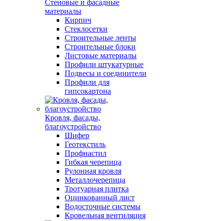
Стеновые и фасадные
материалы
Кирпич
Стеклосетки
Строительные ленты
Строительные блоки
Листовые материалы
Профили штукатурные
Подвесы и соединители
Профили для
гипсокартона
Кровля, фасады,
благоустройство
Шифер
Геотекстиль
Профнастил
Гибкая черепица
Рулонная кровля
Металлочерепица
Тротуарная плитка
Оцинкованный лист
Водосточные системы
Кровельная вентиляция