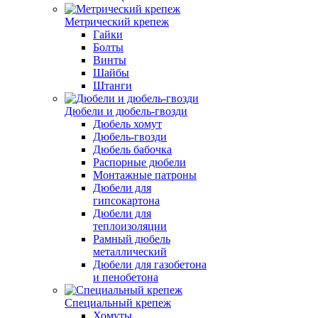
Метрический крепеж
Гайки
Болты
Винты
Шайбы
Штанги
Дюбели и дюбель-гвозди
Дюбель хомут
Дюбель-гвозди
Дюбель бабочка
Распорные дюбели
Монтажные патроны
Дюбели для
гипсокартона
Дюбели для
теплоизоляции
Рамный дюбель
металлический
Дюбели для газобетона
и пенобетона
Специальный крепеж
Хомуты