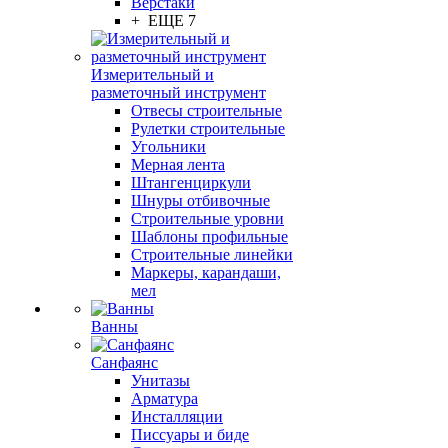
Верстаки
+ ЕЩЕ 7
Измерительный и
разметочный инструмент
Отвесы строительные
Рулетки строительные
Угольники
Мерная лента
Штангенциркули
Шнуры отбивочные
Строительные уровни
Шаблоны профильные
Строительные линейки
Маркеры, карандаши,
мел
Ванны
Санфаянс
Унитазы
Арматура
Инсталляции
Писсуары и биде