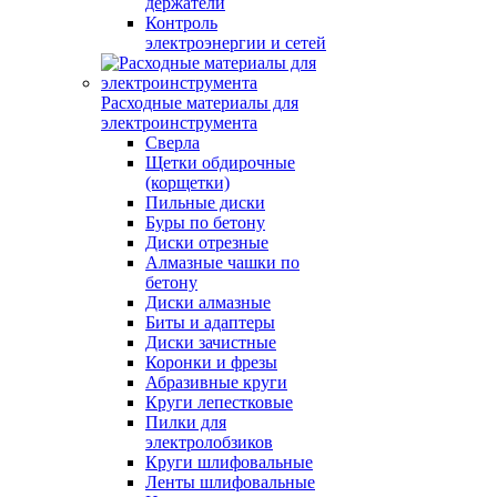
держатели
Контроль
электроэнергии и сетей
Расходные материалы для
электроинструмента
Сверла
Щетки обдирочные
(корщетки)
Пильные диски
Буры по бетону
Диски отрезные
Алмазные чашки по
бетону
Диски алмазные
Биты и адаптеры
Диски зачистные
Коронки и фрезы
Абразивные круги
Круги лепестковые
Пилки для
электролобзиков
Круги шлифовальные
Ленты шлифовальные