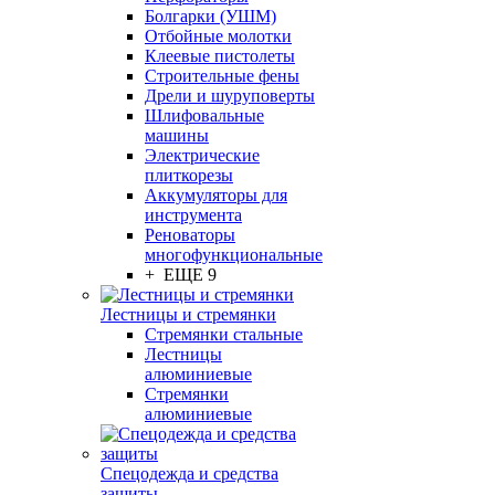
Болгарки (УШМ)
Отбойные молотки
Клеевые пистолеты
Строительные фены
Дрели и шуруповерты
Шлифовальные
машины
Электрические
плиткорезы
Аккумуляторы для
инструмента
Реноваторы
многофункциональные
+ ЕЩЕ 9
Лестницы и стремянки
Стремянки стальные
Лестницы
алюминиевые
Стремянки
алюминиевые
Спецодежда и средства
защиты