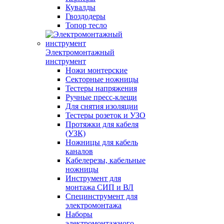
Кувалды
Гвоздодеры
Топор тесло
Электромонтажный
инструмент
Ножи монтерские
Секторные ножницы
Тестеры напряжения
Ручные пресс-клещи
Для снятия изоляции
Тестеры розеток и УЗО
Протяжки для кабеля
(УЗК)
Ножницы для кабель
каналов
Кабелерезы, кабельные
ножницы
Инструмент для
монтажа СИП и ВЛ
Специнструмент для
электромонтажа
Наборы
электромонтажного