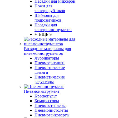
Насадки для миксеров
Ножи для
электрорубанков
Шаблоны для
подрозетников
Насадки для
электроинструмента
+ ЕЩЕ 9
Расходные материалы для
пневмоинструментов
Лубрикаторы
Пневмофитинги
Пневматические
шланги
Пневматические
редукторы
Пневмоинструмент
Краскопульт
Компрессоры
Пневмостеплеры
Пневмопистолеты
Пневмогайковерты