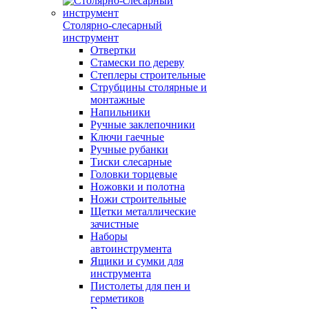
Столярно-слесарный
инструмент
Отвертки
Стамески по дереву
Степлеры строительные
Струбцины столярные и
монтажные
Напильники
Ручные заклепочники
Ключи гаечные
Ручные рубанки
Тиски слесарные
Головки торцевые
Ножовки и полотна
Ножи строительные
Щетки металлические
зачистные
Наборы
автоинструмента
Ящики и сумки для
инструмента
Пистолеты для пен и
герметиков