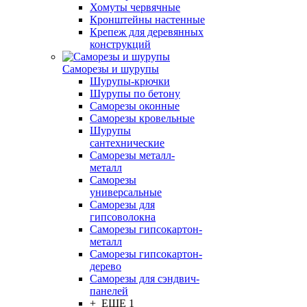
Хомуты червячные
Кронштейны настенные
Крепеж для деревянных
конструкций
Саморезы и шурупы
Шурупы-крючки
Шурупы по бетону
Саморезы оконные
Саморезы кровельные
Шурупы
сантехнические
Саморезы металл-
металл
Саморезы
универсальные
Саморезы для
гипсоволокна
Саморезы гипсокартон-
металл
Саморезы гипсокартон-
дерево
Саморезы для сэндвич-
панелей
+ ЕЩЕ 1