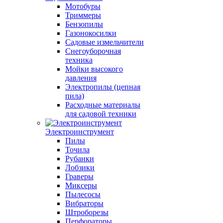
Мотобуры
Триммеры
Бензопилы
Газонокосилки
Садовые измельчители
Снегоуборочная
техника
Мойки высокого
давления
Электропилы (цепная
пила)
Расходные материалы
для садовой техники
Электроинструмент
Пилы
Точила
Рубанки
Лобзики
Граверы
Миксеры
Пылесосы
Вибраторы
Штроборезы
Перфораторы