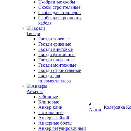
U-образные скобы
Скобы строительные
Скобы для степлеров
Скобы для крепления
кабеля
Гвозди
Гвозди толевые
Гвозди ершеные
Гвозди винтовые
Гвозди финишные
Гвозди шиферные
Гвозди монтажные
Гвозди строительные
Гвозди для
пневмостеплера
Анкеры
Забивные
Клиновые
Анкер-клин
Колеровка
Ко
Акции
Потолочные
Анкер с гайкой
Анкерные болты
Анкер регулировочный