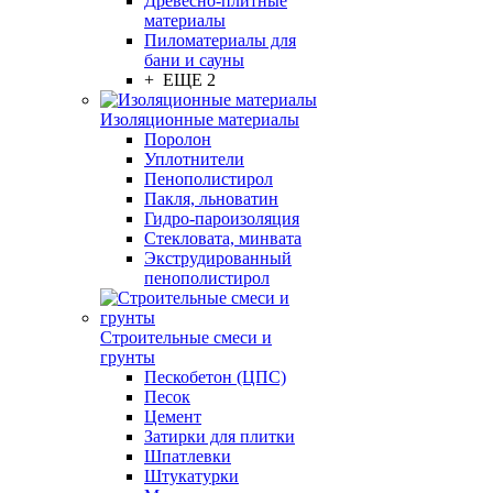
Древесно-плитные
материалы
Пиломатериалы для
бани и сауны
+ ЕЩЕ 2
Изоляционные материалы
Поролон
Уплотнители
Пенополистирол
Пакля, льноватин
Гидро-пароизоляция
Стекловата, минвата
Экструдированный
пенополистирол
Строительные смеси и
грунты
Пескобетон (ЦПС)
Песок
Цемент
Затирки для плитки
Шпатлевки
Штукатурки