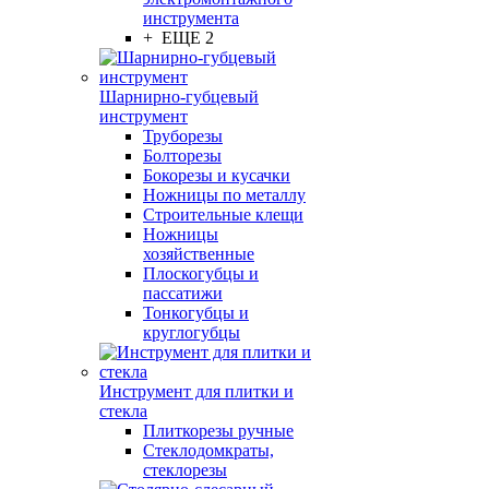
инструмента
+ ЕЩЕ 2
Шарнирно-губцевый
инструмент
Труборезы
Болторезы
Бокорезы и кусачки
Ножницы по металлу
Строительные клещи
Ножницы
хозяйственные
Плоскогубцы и
пассатижи
Тонкогубцы и
круглогубцы
Инструмент для плитки и
стекла
Плиткорезы ручные
Стеклодомкраты,
стеклорезы