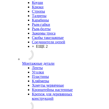
Коуши
Крюки
Стропы
Талрепы
Карабины
Рым-гайки
Рым-болты
Зажимы троса
Скобы такелажные
Соединители цепей
+ ЕЩЕ 2
Монтажные детали
Ленты
Уголки
Пластины
Кляймеры
Хомуты червячные
Кронштейны настенные
Крепеж для деревянных
конструкций