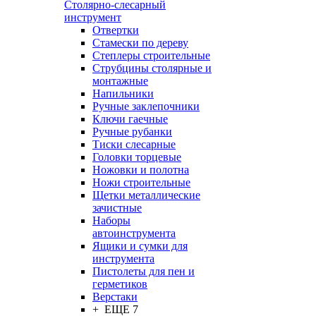
Столярно-слесарный
инструмент
Отвертки
Стамески по дереву
Степлеры строительные
Струбцины столярные и
монтажные
Напильники
Ручные заклепочники
Ключи гаечные
Ручные рубанки
Тиски слесарные
Головки торцевые
Ножовки и полотна
Ножи строительные
Щетки металлические
зачистные
Наборы
автоинструмента
Ящики и сумки для
инструмента
Пистолеты для пен и
герметиков
Верстаки
+ ЕЩЕ 7