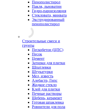
Пенополистирол
Пакля, льноватин
Гидро-пароизоляция
Стекловата, минвата
Экструдированный
пенополистирол
Строительные смеси и
грунты
Пескобетон (ЦПС)
Песок
Цемент
Затирки для плитки
Шпатлевки
Штукатурки
Мел, известь
Алебастр, Гипс
Жидкое стекло
Клей для плитки
Печные растворы
Щебень, керамзит
Готовая шпаклевка
Ровнители для пола