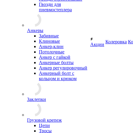
Гвозди для
пневмостеплера
Анкеры
Забивные
Клиновые
Колеровка
Ко
Акции
Анкер-клин
Потолочные
Анкер с гайкой
Анкерные болты
Анкер регулировочный
Анкерный болт с
кольцом и крюком
Заклепки
Грузовой крепеж
Цепи
Тросы