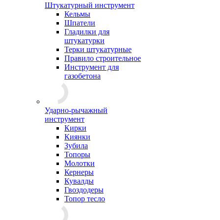
Штукатурный инструмент
Кельмы
Шпатели
Гладилки для
штукатурки
Терки штукатурные
Правило строительное
Инструмент для
газобетона
Ударно-рычажный
инструмент
Кирки
Киянки
Зубила
Топоры
Молотки
Кернеры
Кувалды
Гвоздодеры
Топор тесло