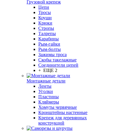
Грузовой крепеж
Цепи
Тросы
Коуши
Крюки
Стропы
Талрепы
Карабины
Рым-гайки
Рым-болты
Зажимы троса
Скобы такелажные
Соединители цепей
+ ЕЩЕ 2
Монтажные детали
Ленты
Уголки
Пластины
Кляймеры
Хомуты червячные
Кронштейны настенные
Крепеж для деревянных
конструкций