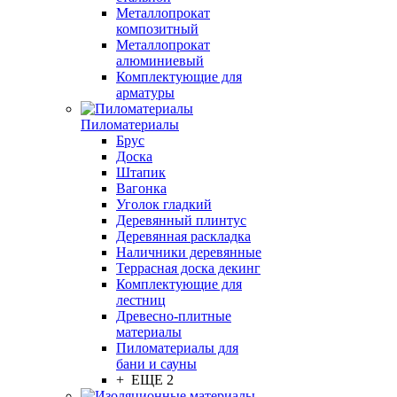
Металлопрокат
композитный
Металлопрокат
алюминиевый
Комплектующие для
арматуры
Пиломатериалы
Брус
Доска
Штапик
Вагонка
Уголок гладкий
Деревянный плинтус
Деревянная раскладка
Наличники деревянные
Террасная доска декинг
Комплектующие для
лестниц
Древесно-плитные
материалы
Пиломатериалы для
бани и сауны
+ ЕЩЕ 2