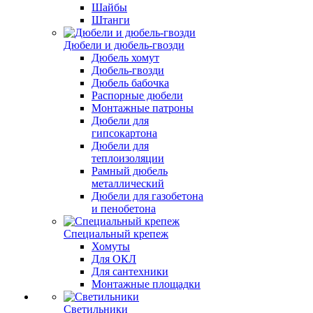
Шайбы
Штанги
Дюбели и дюбель-гвозди
Дюбель хомут
Дюбель-гвозди
Дюбель бабочка
Распорные дюбели
Монтажные патроны
Дюбели для
гипсокартона
Дюбели для
теплоизоляции
Рамный дюбель
металлический
Дюбели для газобетона
и пенобетона
Специальный крепеж
Хомуты
Для ОКЛ
Для сантехники
Монтажные площадки
Светильники