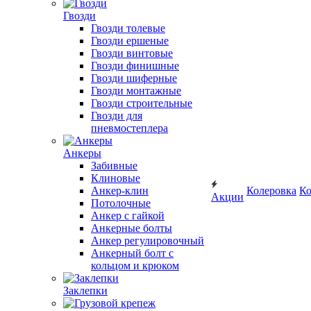
Гвозди
Гвозди толевые
Гвозди ершеные
Гвозди винтовые
Гвозди финишные
Гвозди шиферные
Гвозди монтажные
Гвозди строительные
Гвозди для
пневмостеплера
Анкеры
Забивные
Клиновые
Анкер-клин
Колеровка
Ко
Акции
Потолочные
Анкер с гайкой
Анкерные болты
Анкер регулировочный
Анкерный болт с
кольцом и крюком
Заклепки