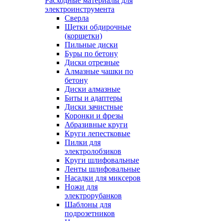
Расходные материалы для
электроинструмента
Сверла
Щетки обдирочные
(корщетки)
Пильные диски
Буры по бетону
Диски отрезные
Алмазные чашки по
бетону
Диски алмазные
Биты и адаптеры
Диски зачистные
Коронки и фрезы
Абразивные круги
Круги лепестковые
Пилки для
электролобзиков
Круги шлифовальные
Ленты шлифовальные
Насадки для миксеров
Ножи для
электрорубанков
Шаблоны для
подрозетников