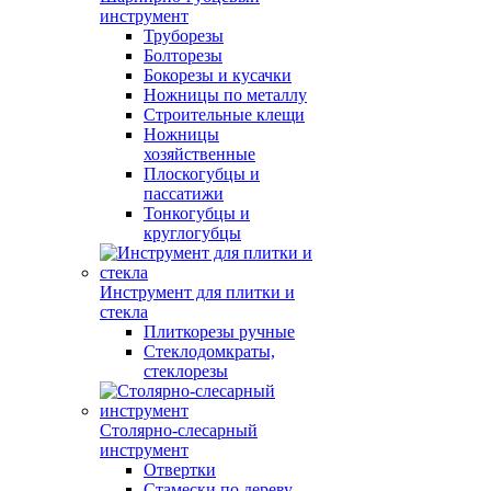
инструмент
Труборезы
Болторезы
Бокорезы и кусачки
Ножницы по металлу
Строительные клещи
Ножницы
хозяйственные
Плоскогубцы и
пассатижи
Тонкогубцы и
круглогубцы
Инструмент для плитки и
стекла
Плиткорезы ручные
Стеклодомкраты,
стеклорезы
Столярно-слесарный
инструмент
Отвертки
Стамески по дереву