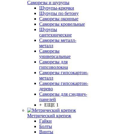
Саморезы и шурупы
Шурупы-крючки
Шурупы по бетону
Саморезы оконные
Саморезы кровельные
Шурупы
сантехнические
Саморезы металл-
металл
Саморезы
универсальные
Саморезы для
гипсоволокна
Саморезы гипсокартон-
металл
Саморезы гипсокартон-
дерево
Саморезы для сэндвич-
панелей
+ ЕЩЕ 1
Метрический крепеж
Гайки
Болты
Винты