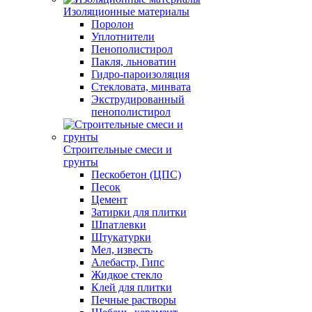
Изоляционные материалы
Поролон
Уплотнители
Пенополистирол
Пакля, льноватин
Гидро-пароизоляция
Стекловата, минвата
Экструдированный
пенополистирол
Строительные смеси и
грунты
Пескобетон (ЦПС)
Песок
Цемент
Затирки для плитки
Шпатлевки
Штукатурки
Мел, известь
Алебастр, Гипс
Жидкое стекло
Клей для плитки
Печные растворы