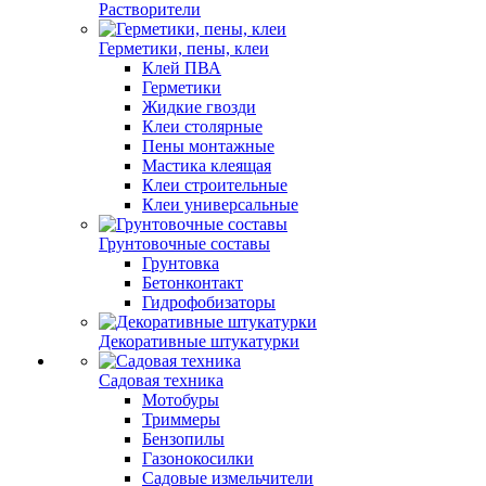
Растворители
Герметики, пены, клеи
Клей ПВА
Герметики
Жидкие гвозди
Клеи столярные
Пены монтажные
Мастика клеящая
Клеи строительные
Клеи универсальные
Грунтовочные составы
Грунтовка
Бетонконтакт
Гидрофобизаторы
Декоративные штукатурки
Садовая техника
Мотобуры
Триммеры
Бензопилы
Газонокосилки
Садовые измельчители