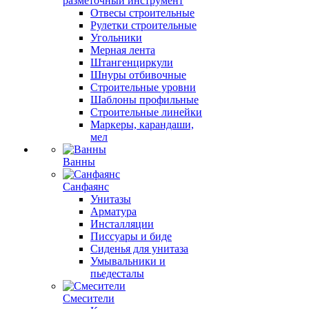
разметочный инструмент
Отвесы строительные
Рулетки строительные
Угольники
Мерная лента
Штангенциркули
Шнуры отбивочные
Строительные уровни
Шаблоны профильные
Строительные линейки
Маркеры, карандаши,
мел
Ванны
Санфаянс
Унитазы
Арматура
Инсталляции
Писсуары и биде
Сиденья для унитаза
Умывальники и
пьедесталы
Смесители