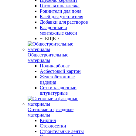
Щебень, керамзит
Готовая шпаклевка
Ровнители для пола
Клей для утеплителя
Добавки для растворов
Кладочные и
монтажные смеси
+ ЕЩЕ 7
Общестроительные
материалы
Поликарбонат
Асбестовый картон
Железобетонные
изделия
Сетки кладочные,
штукатурные
Стеновые и фасадные
материалы
Кирпич
Стеклосетки
Строительные ленты