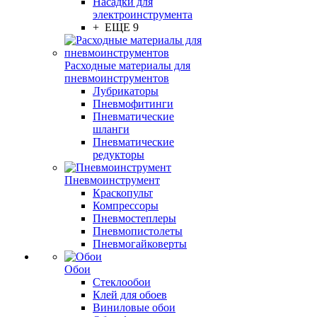
Насадки для
электроинструмента
+ ЕЩЕ 9
Расходные материалы для
пневмоинструментов
Лубрикаторы
Пневмофитинги
Пневматические
шланги
Пневматические
редукторы
Пневмоинструмент
Краскопульт
Компрессоры
Пневмостеплеры
Пневмопистолеты
Пневмогайковерты
Обои
Стеклообои
Клей для обоев
Виниловые обои