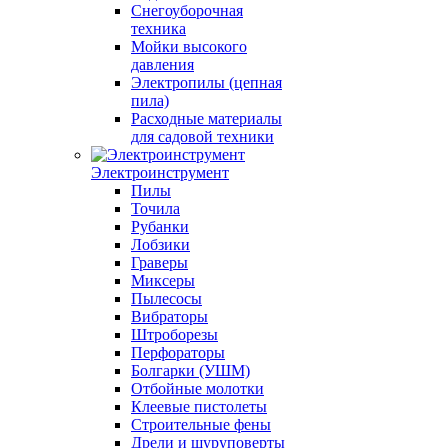
Снегоуборочная
техника
Мойки высокого
давления
Электропилы (цепная
пила)
Расходные материалы
для садовой техники
Электроинструмент
Пилы
Точила
Рубанки
Лобзики
Граверы
Миксеры
Пылесосы
Вибраторы
Штроборезы
Перфораторы
Болгарки (УШМ)
Отбойные молотки
Клеевые пистолеты
Строительные фены
Дрели и шуруповерты