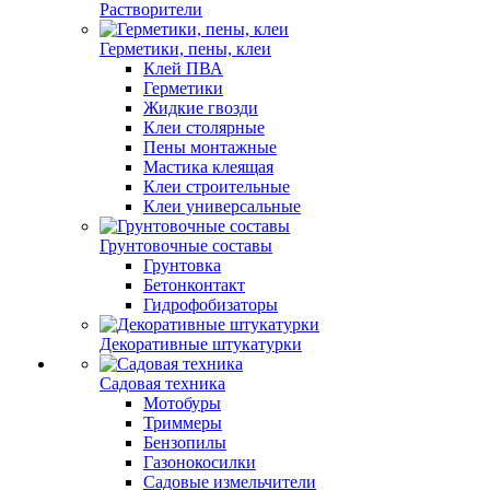
Растворители
Герметики, пены, клеи
Клей ПВА
Герметики
Жидкие гвозди
Клеи столярные
Пены монтажные
Мастика клеящая
Клеи строительные
Клеи универсальные
Грунтовочные составы
Грунтовка
Бетонконтакт
Гидрофобизаторы
Декоративные штукатурки
Садовая техника
Мотобуры
Триммеры
Бензопилы
Газонокосилки
Садовые измельчители