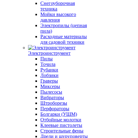
Снегоуборочная
техника
Мойки высокого
давления
Электропилы (цепная
пила)
Расходные материалы
для садовой техники
Электроинструмент
Пилы
Точила
Рубанки
Лобзики
Граверы
Миксеры
Пылесосы
Вибраторы
Штроборезы
Перфораторы
Болгарки (УШМ)
Отбойные молотки
Клеевые пистолеты
Строительные фены
Дрели и шуруповерты