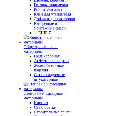
Щебень, керамзит
Готовая шпаклевка
Ровнители для пола
Клей для утеплителя
Добавки для растворов
Кладочные и
монтажные смеси
+ ЕЩЕ 7
Общестроительные
материалы
Поликарбонат
Асбестовый картон
Железобетонные
изделия
Сетки кладочные,
штукатурные
Стеновые и фасадные
материалы
Кирпич
Стеклосетки
Строительные ленты