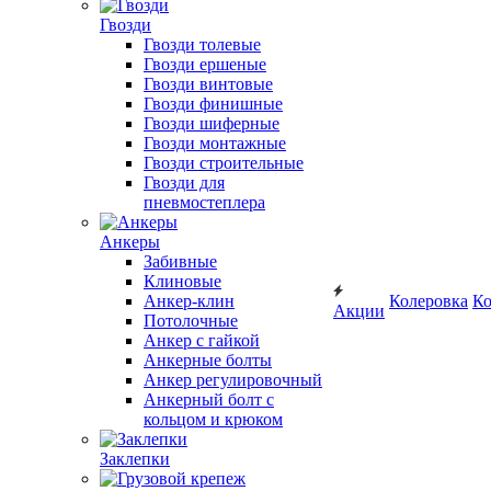
Гвозди
Гвозди толевые
Гвозди ершеные
Гвозди винтовые
Гвозди финишные
Гвозди шиферные
Гвозди монтажные
Гвозди строительные
Гвозди для
пневмостеплера
Анкеры
Забивные
Клиновые
Анкер-клин
Колеровка
Ко
Акции
Потолочные
Анкер с гайкой
Анкерные болты
Анкер регулировочный
Анкерный болт с
кольцом и крюком
Заклепки