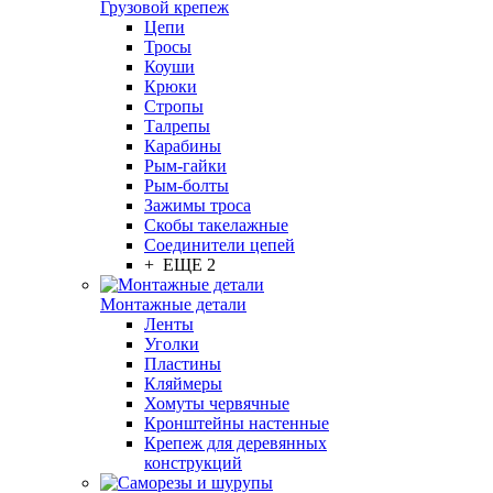
Грузовой крепеж
Цепи
Тросы
Коуши
Крюки
Стропы
Талрепы
Карабины
Рым-гайки
Рым-болты
Зажимы троса
Скобы такелажные
Соединители цепей
+ ЕЩЕ 2
Монтажные детали
Ленты
Уголки
Пластины
Кляймеры
Хомуты червячные
Кронштейны настенные
Крепеж для деревянных
конструкций