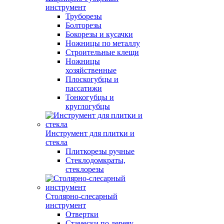
инструмент
Труборезы
Болторезы
Бокорезы и кусачки
Ножницы по металлу
Строительные клещи
Ножницы
хозяйственные
Плоскогубцы и
пассатижи
Тонкогубцы и
круглогубцы
Инструмент для плитки и
стекла
Плиткорезы ручные
Стеклодомкраты,
стеклорезы
Столярно-слесарный
инструмент
Отвертки
Стамески по дереву