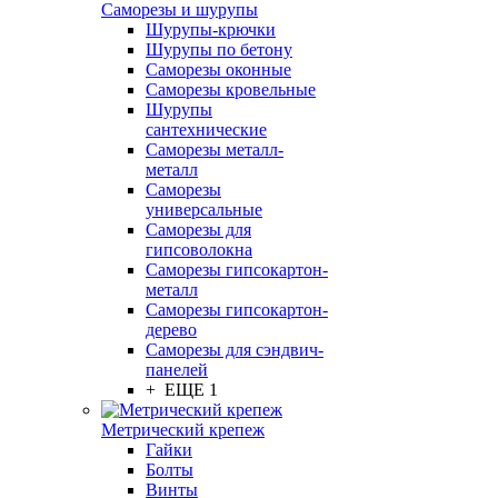
Саморезы и шурупы
Шурупы-крючки
Шурупы по бетону
Саморезы оконные
Саморезы кровельные
Шурупы
сантехнические
Саморезы металл-
металл
Саморезы
универсальные
Саморезы для
гипсоволокна
Саморезы гипсокартон-
металл
Саморезы гипсокартон-
дерево
Саморезы для сэндвич-
панелей
+ ЕЩЕ 1
Метрический крепеж
Гайки
Болты
Винты