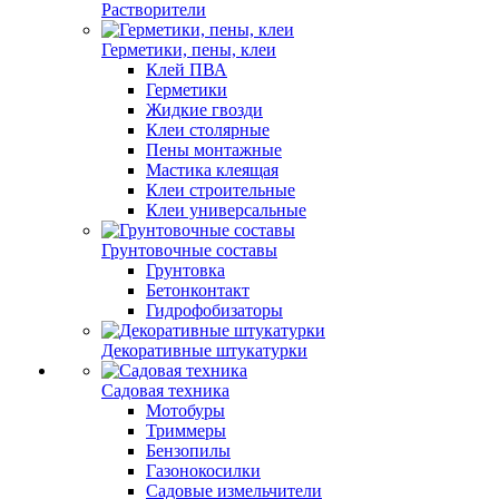
Растворители
Герметики, пены, клеи
Клей ПВА
Герметики
Жидкие гвозди
Клеи столярные
Пены монтажные
Мастика клеящая
Клеи строительные
Клеи универсальные
Грунтовочные составы
Грунтовка
Бетонконтакт
Гидрофобизаторы
Декоративные штукатурки
Садовая техника
Мотобуры
Триммеры
Бензопилы
Газонокосилки
Садовые измельчители