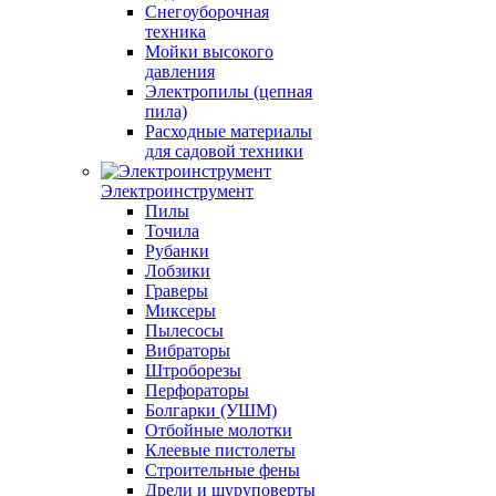
Снегоуборочная
техника
Мойки высокого
давления
Электропилы (цепная
пила)
Расходные материалы
для садовой техники
Электроинструмент
Пилы
Точила
Рубанки
Лобзики
Граверы
Миксеры
Пылесосы
Вибраторы
Штроборезы
Перфораторы
Болгарки (УШМ)
Отбойные молотки
Клеевые пистолеты
Строительные фены
Дрели и шуруповерты