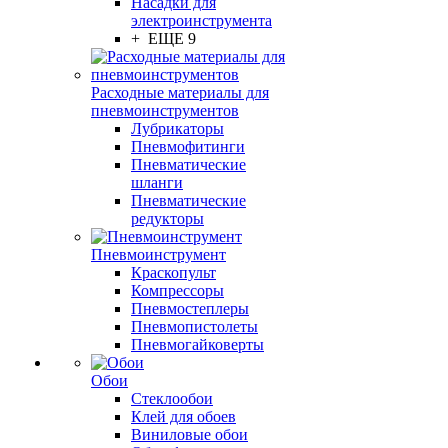
Насадки для
электроинструмента
+ ЕЩЕ 9
Расходные материалы для
пневмоинструментов
Лубрикаторы
Пневмофитинги
Пневматические
шланги
Пневматические
редукторы
Пневмоинструмент
Краскопульт
Компрессоры
Пневмостеплеры
Пневмопистолеты
Пневмогайковерты
Обои
Стеклообои
Клей для обоев
Виниловые обои