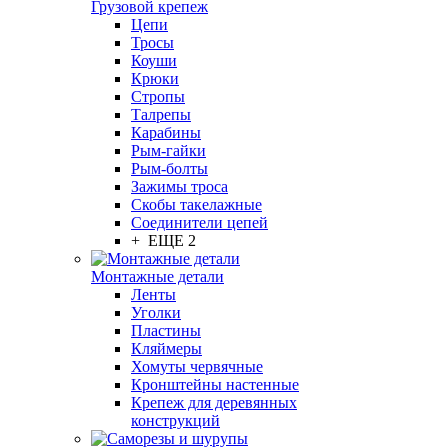
Грузовой крепеж
Цепи
Тросы
Коуши
Крюки
Стропы
Талрепы
Карабины
Рым-гайки
Рым-болты
Зажимы троса
Скобы такелажные
Соединители цепей
+ ЕЩЕ 2
Монтажные детали
Ленты
Уголки
Пластины
Кляймеры
Хомуты червячные
Кронштейны настенные
Крепеж для деревянных
конструкций