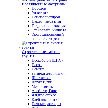
Изоляционные материалы
Поролон
Уплотнители
Пенополистирол
Пакля, льноватин
Гидро-пароизоляция
Стекловата, минвата
Экструдированный
пенополистирол
Строительные смеси и
грунты
Пескобетон (ЦПС)
Песок
Цемент
Затирки для плитки
Шпатлевки
Штукатурки
Мел, известь
Алебастр, Гипс
Жидкое стекло
Клей для плитки
Печные растворы