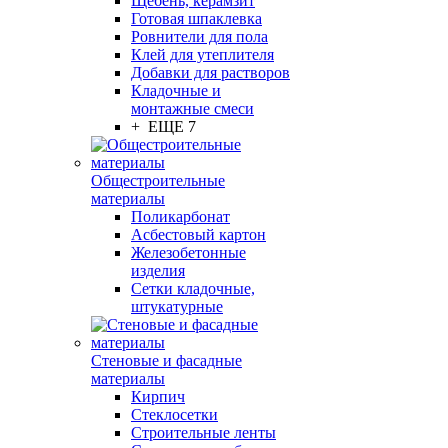
Щебень, керамзит
Готовая шпаклевка
Ровнители для пола
Клей для утеплителя
Добавки для растворов
Кладочные и
монтажные смеси
+ ЕЩЕ 7
Общестроительные
материалы
Поликарбонат
Асбестовый картон
Железобетонные
изделия
Сетки кладочные,
штукатурные
Стеновые и фасадные
материалы
Кирпич
Стеклосетки
Строительные ленты