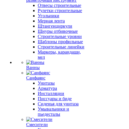
разметочный инструмент
Отвесы строительные
Рулетки строительные
Угольники
Мерная лента
Штангенциркули
Шнуры отбивочные
Строительные уровни
Шаблоны профильные
Строительные линейки
Маркеры, карандаши,
мел
Ванны
Санфаянс
Унитазы
Арматура
Инсталляции
Писсуары и биде
Сиденья для унитаза
Умывальники и
пьедесталы
Смесители