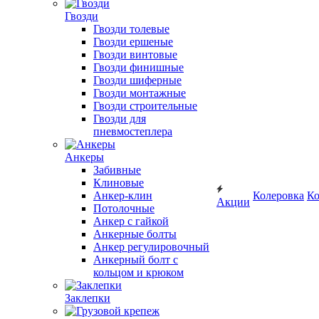
Гвозди
Гвозди толевые
Гвозди ершеные
Гвозди винтовые
Гвозди финишные
Гвозди шиферные
Гвозди монтажные
Гвозди строительные
Гвозди для
пневмостеплера
Анкеры
Забивные
Клиновые
Анкер-клин
Колеровка
Ко
Акции
Потолочные
Анкер с гайкой
Анкерные болты
Анкер регулировочный
Анкерный болт с
кольцом и крюком
Заклепки