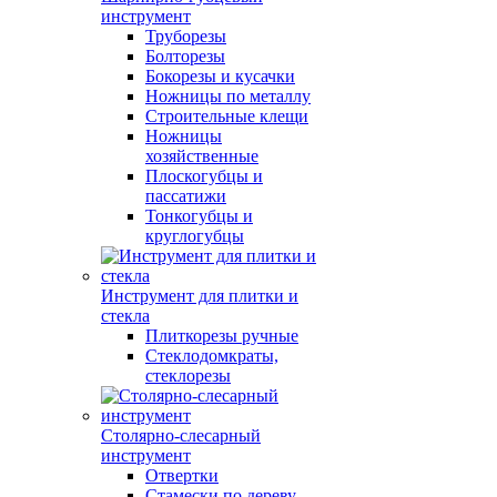
инструмент
Труборезы
Болторезы
Бокорезы и кусачки
Ножницы по металлу
Строительные клещи
Ножницы
хозяйственные
Плоскогубцы и
пассатижи
Тонкогубцы и
круглогубцы
Инструмент для плитки и
стекла
Плиткорезы ручные
Стеклодомкраты,
стеклорезы
Столярно-слесарный
инструмент
Отвертки
Стамески по дереву