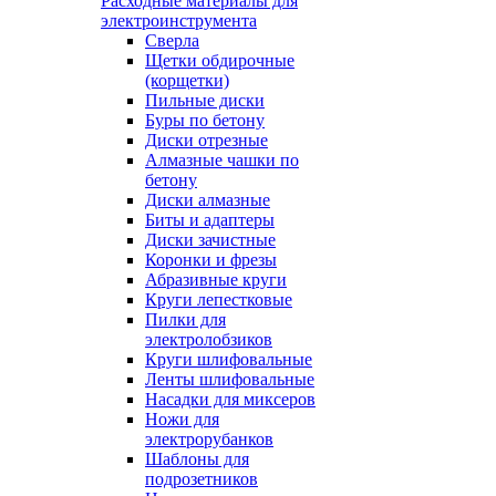
Расходные материалы для
электроинструмента
Сверла
Щетки обдирочные
(корщетки)
Пильные диски
Буры по бетону
Диски отрезные
Алмазные чашки по
бетону
Диски алмазные
Биты и адаптеры
Диски зачистные
Коронки и фрезы
Абразивные круги
Круги лепестковые
Пилки для
электролобзиков
Круги шлифовальные
Ленты шлифовальные
Насадки для миксеров
Ножи для
электрорубанков
Шаблоны для
подрозетников