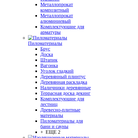
Металлопрокат
композитный
Металлопрокат
алюминиевый
Комплектующие для
арматуры
Пиломатериалы
Брус
Доска
Штапик
Вагонка
Уголок гладкий
Деревянный плинтус
Деревянная раскладка
Наличники деревянные
Террасная доска декинг
Комплектующие для
лестниц
Древесно-плитные
материалы
Пиломатериалы для
бани и сауны
+ ЕЩЕ 2