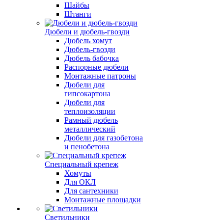
Шайбы
Штанги
Дюбели и дюбель-гвозди
Дюбель хомут
Дюбель-гвозди
Дюбель бабочка
Распорные дюбели
Монтажные патроны
Дюбели для
гипсокартона
Дюбели для
теплоизоляции
Рамный дюбель
металлический
Дюбели для газобетона
и пенобетона
Специальный крепеж
Хомуты
Для ОКЛ
Для сантехники
Монтажные площадки
Светильники