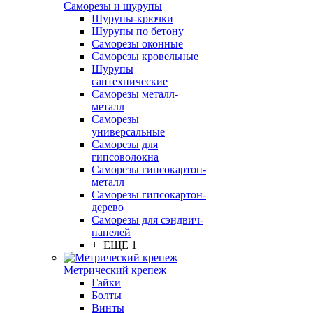
Саморезы и шурупы
Шурупы-крючки
Шурупы по бетону
Саморезы оконные
Саморезы кровельные
Шурупы
сантехнические
Саморезы металл-
металл
Саморезы
универсальные
Саморезы для
гипсоволокна
Саморезы гипсокартон-
металл
Саморезы гипсокартон-
дерево
Саморезы для сэндвич-
панелей
+ ЕЩЕ 1
Метрический крепеж
Гайки
Болты
Винты