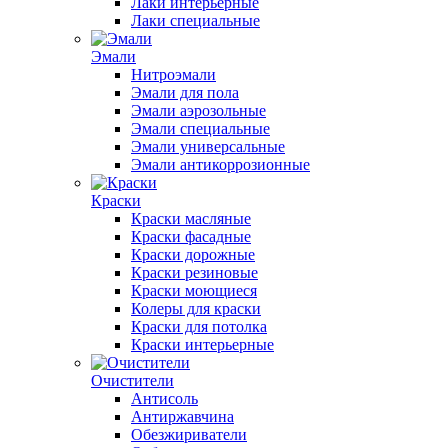
Лаки интерьерные
Лаки специальные
Эмали
Нитроэмали
Эмали для пола
Эмали аэрозольные
Эмали специальные
Эмали универсальные
Эмали антикоррозионные
Краски
Краски масляные
Краски фасадные
Краски дорожные
Краски резиновые
Краски моющиеся
Колеры для краски
Краски для потолка
Краски интерьерные
Очистители
Антисоль
Антиржавчина
Обезжириватели