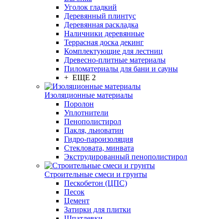
Уголок гладкий
Деревянный плинтус
Деревянная раскладка
Наличники деревянные
Террасная доска декинг
Комплектующие для лестниц
Древесно-плитные материалы
Пиломатериалы для бани и сауны
+ ЕЩЕ 2
Изоляционные материалы
Поролон
Уплотнители
Пенополистирол
Пакля, льноватин
Гидро-пароизоляция
Стекловата, минвата
Экструдированный пенополистирол
Строительные смеси и грунты
Пескобетон (ЦПС)
Песок
Цемент
Затирки для плитки
Шпатлевки