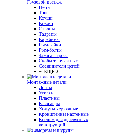
Грузовой крепеж
Цепи
Тросы
Коуши
Крюки
Стропы
Талрепы
Карабины
Рым-гайки
Рым-болты
Зажимы троса
Скобы такелажные
Соединители цепей
+ ЕЩЕ 2
Монтажные детали
Ленты
Уголки
Пластины
Кляймеры
Хомуты червячные
Кронштейны настенные
Крепеж для деревянных
конструкций