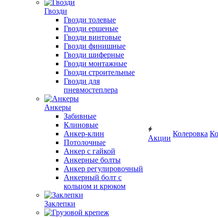
Гвозди
Гвозди толевые
Гвозди ершеные
Гвозди винтовые
Гвозди финишные
Гвозди шиферные
Гвозди монтажные
Гвозди строительные
Гвозди для
пневмостеплера
Анкеры
Забивные
Клиновые
Анкер-клин
Колеровка
Ко
Акции
Потолочные
Анкер с гайкой
Анкерные болты
Анкер регулировочный
Анкерный болт с
кольцом и крюком
Заклепки