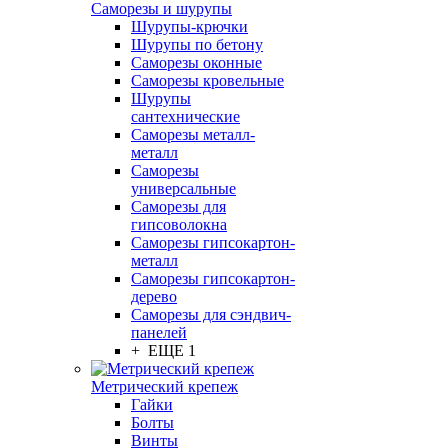
Саморезы и шурупы
Шурупы-крючки
Шурупы по бетону
Саморезы оконные
Саморезы кровельные
Шурупы
сантехнические
Саморезы металл-
металл
Саморезы
универсальные
Саморезы для
гипсоволокна
Саморезы гипсокартон-
металл
Саморезы гипсокартон-
дерево
Саморезы для сэндвич-
панелей
+ ЕЩЕ 1
Метрический крепеж
Гайки
Болты
Винты