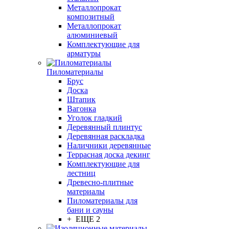
Металлопрокат
композитный
Металлопрокат
алюминиевый
Комплектующие для
арматуры
Пиломатериалы
Брус
Доска
Штапик
Вагонка
Уголок гладкий
Деревянный плинтус
Деревянная раскладка
Наличники деревянные
Террасная доска декинг
Комплектующие для
лестниц
Древесно-плитные
материалы
Пиломатериалы для
бани и сауны
+ ЕЩЕ 2