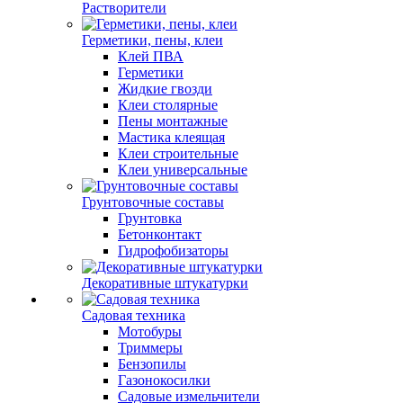
Растворители
Герметики, пены, клеи
Клей ПВА
Герметики
Жидкие гвозди
Клеи столярные
Пены монтажные
Мастика клеящая
Клеи строительные
Клеи универсальные
Грунтовочные составы
Грунтовка
Бетонконтакт
Гидрофобизаторы
Декоративные штукатурки
Садовая техника
Мотобуры
Триммеры
Бензопилы
Газонокосилки
Садовые измельчители