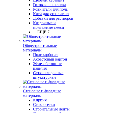
Щебень, керамзит
Готовая шпаклевка
Ровнители для пола
Клей для утеплителя
Добавки для растворов
Кладочные и
монтажные смеси
+ ЕЩЕ 7
Общестроительные
материалы
Поликарбонат
Асбестовый картон
Железобетонные
изделия
Сетки кладочные,
штукатурные
Стеновые и фасадные
материалы
Кирпич
Стеклосетки
Строительные ленты