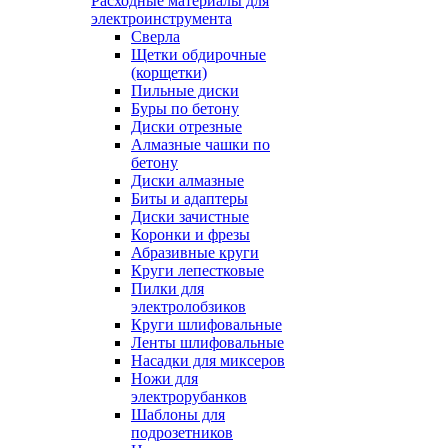
Расходные материалы для
электроинструмента
Сверла
Щетки обдирочные
(корщетки)
Пильные диски
Буры по бетону
Диски отрезные
Алмазные чашки по
бетону
Диски алмазные
Биты и адаптеры
Диски зачистные
Коронки и фрезы
Абразивные круги
Круги лепестковые
Пилки для
электролобзиков
Круги шлифовальные
Ленты шлифовальные
Насадки для миксеров
Ножи для
электрорубанков
Шаблоны для
подрозетников