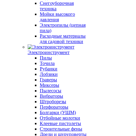
Снегоуборочная
техника
Мойки высокого
давления
Электропилы (цепная
пила)
Расходные материалы
для садовой техники
Электроинструмент
Пилы
Точила
Рубанки
Лобзики
Граверы
Миксеры
Пылесосы
Вибраторы
Штроборезы
Перфораторы
Болгарки (УШМ)
Отбойные молотки
Клеевые пистолеты
Строительные фены
Дрели и шуруповерты