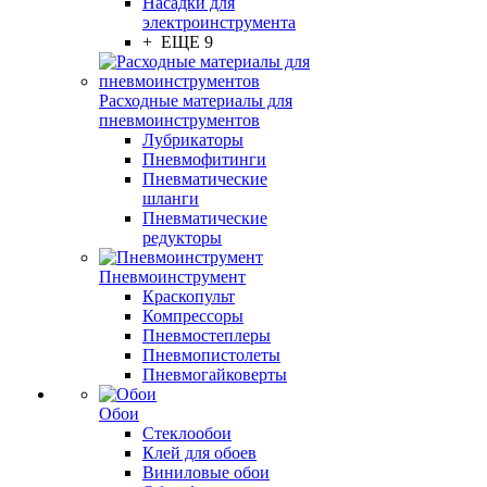
Насадки для
электроинструмента
+ ЕЩЕ 9
Расходные материалы для
пневмоинструментов
Лубрикаторы
Пневмофитинги
Пневматические
шланги
Пневматические
редукторы
Пневмоинструмент
Краскопульт
Компрессоры
Пневмостеплеры
Пневмопистолеты
Пневмогайковерты
Обои
Стеклообои
Клей для обоев
Виниловые обои