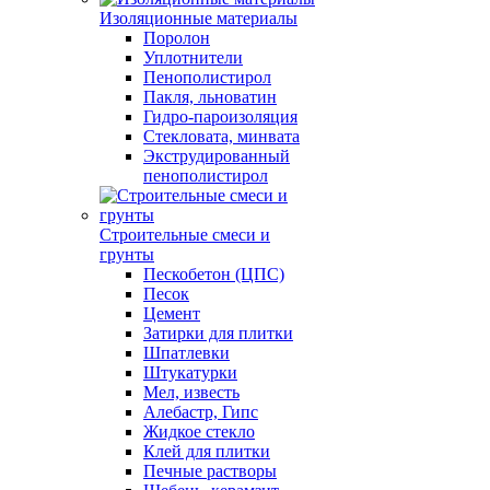
Изоляционные материалы
Поролон
Уплотнители
Пенополистирол
Пакля, льноватин
Гидро-пароизоляция
Стекловата, минвата
Экструдированный
пенополистирол
Строительные смеси и
грунты
Пескобетон (ЦПС)
Песок
Цемент
Затирки для плитки
Шпатлевки
Штукатурки
Мел, известь
Алебастр, Гипс
Жидкое стекло
Клей для плитки
Печные растворы