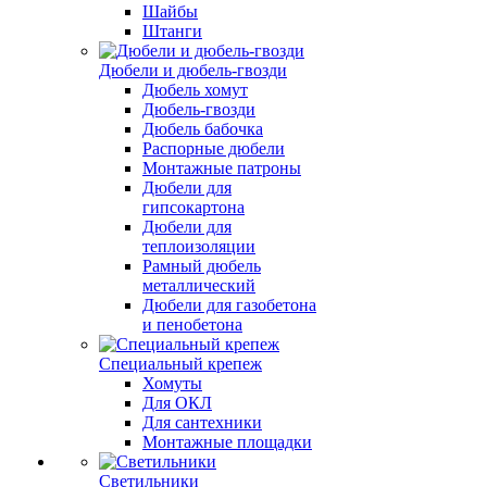
Шайбы
Штанги
Дюбели и дюбель-гвозди
Дюбель хомут
Дюбель-гвозди
Дюбель бабочка
Распорные дюбели
Монтажные патроны
Дюбели для
гипсокартона
Дюбели для
теплоизоляции
Рамный дюбель
металлический
Дюбели для газобетона
и пенобетона
Специальный крепеж
Хомуты
Для ОКЛ
Для сантехники
Монтажные площадки
Светильники