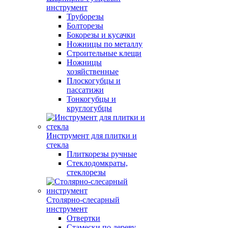
инструмент
Труборезы
Болторезы
Бокорезы и кусачки
Ножницы по металлу
Строительные клещи
Ножницы
хозяйственные
Плоскогубцы и
пассатижи
Тонкогубцы и
круглогубцы
Инструмент для плитки и
стекла
Плиткорезы ручные
Стеклодомкраты,
стеклорезы
Столярно-слесарный
инструмент
Отвертки
Стамески по дереву