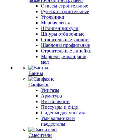
разметочный инструмент
Отвесы строительные
Рулетки строительные
Угольники
Мерная лента
Штангенциркули
Шнуры отбивочные
Строительные уровни
Шаблоны профильные
Строительные линейки
Маркеры, карандаши,
мел
Ванны
Санфаянс
Унитазы
Арматура
Инсталляции
Писсуары и биде
Сиденья для унитаза
Умывальники и
пьедесталы
Смесители