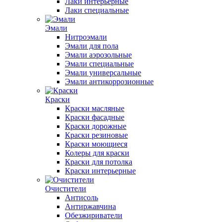
Лаки интерьерные
Лаки специальные
Эмали
Нитроэмали
Эмали для пола
Эмали аэрозольные
Эмали специальные
Эмали универсальные
Эмали антикоррозионные
Краски
Краски масляные
Краски фасадные
Краски дорожные
Краски резиновые
Краски моющиеся
Колеры для краски
Краски для потолка
Краски интерьерные
Очистители
Антисоль
Антиржавчина
Обезжириватели