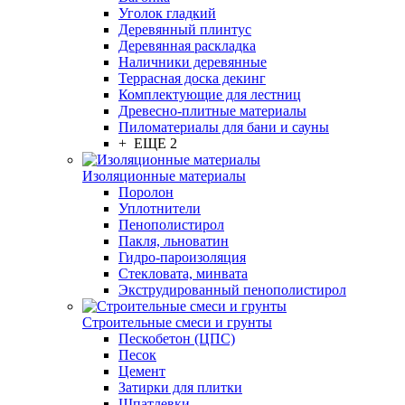
Уголок гладкий
Деревянный плинтус
Деревянная раскладка
Наличники деревянные
Террасная доска декинг
Комплектующие для лестниц
Древесно-плитные материалы
Пиломатериалы для бани и сауны
+ ЕЩЕ 2
Изоляционные материалы
Поролон
Уплотнители
Пенополистирол
Пакля, льноватин
Гидро-пароизоляция
Стекловата, минвата
Экструдированный пенополистирол
Строительные смеси и грунты
Пескобетон (ЦПС)
Песок
Цемент
Затирки для плитки
Шпатлевки