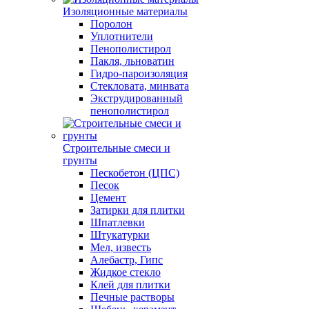
Изоляционные материалы
Поролон
Уплотнители
Пенополистирол
Пакля, льноватин
Гидро-пароизоляция
Стекловата, минвата
Экструдированный
пенополистирол
Строительные смеси и
грунты
Пескобетон (ЦПС)
Песок
Цемент
Затирки для плитки
Шпатлевки
Штукатурки
Мел, известь
Алебастр, Гипс
Жидкое стекло
Клей для плитки
Печные растворы