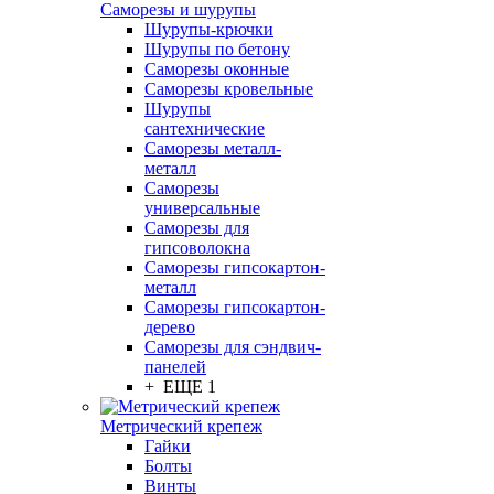
Саморезы и шурупы
Шурупы-крючки
Шурупы по бетону
Саморезы оконные
Саморезы кровельные
Шурупы
сантехнические
Саморезы металл-
металл
Саморезы
универсальные
Саморезы для
гипсоволокна
Саморезы гипсокартон-
металл
Саморезы гипсокартон-
дерево
Саморезы для сэндвич-
панелей
+ ЕЩЕ 1
Метрический крепеж
Гайки
Болты
Винты