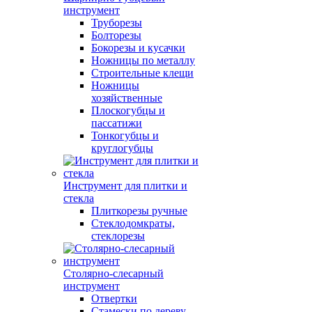
инструмент
Труборезы
Болторезы
Бокорезы и кусачки
Ножницы по металлу
Строительные клещи
Ножницы
хозяйственные
Плоскогубцы и
пассатижи
Тонкогубцы и
круглогубцы
Инструмент для плитки и
стекла
Плиткорезы ручные
Стеклодомкраты,
стеклорезы
Столярно-слесарный
инструмент
Отвертки
Стамески по дереву