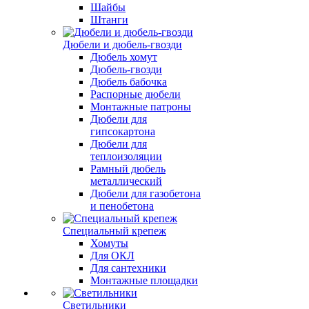
Шайбы
Штанги
Дюбели и дюбель-гвозди
Дюбель хомут
Дюбель-гвозди
Дюбель бабочка
Распорные дюбели
Монтажные патроны
Дюбели для
гипсокартона
Дюбели для
теплоизоляции
Рамный дюбель
металлический
Дюбели для газобетона
и пенобетона
Специальный крепеж
Хомуты
Для ОКЛ
Для сантехники
Монтажные площадки
Светильники