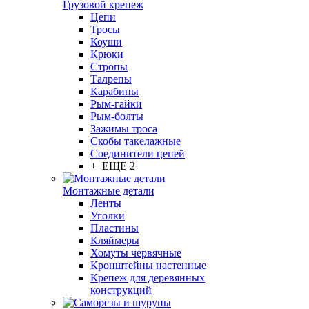
Грузовой крепеж
Цепи
Тросы
Коуши
Крюки
Стропы
Талрепы
Карабины
Рым-гайки
Рым-болты
Зажимы троса
Скобы такелажные
Соединители цепей
+ ЕЩЕ 2
Монтажные детали
Ленты
Уголки
Пластины
Кляймеры
Хомуты червячные
Кронштейны настенные
Крепеж для деревянных
конструкций