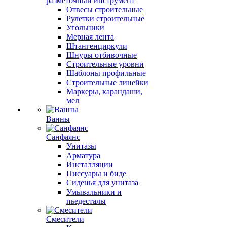
разметочный инструмент
Отвесы строительные
Рулетки строительные
Угольники
Мерная лента
Штангенциркули
Шнуры отбивочные
Строительные уровни
Шаблоны профильные
Строительные линейки
Маркеры, карандаши,
мел
Ванны
Санфаянс
Унитазы
Арматура
Инсталляции
Писсуары и биде
Сиденья для унитаза
Умывальники и
пьедесталы
Смесители