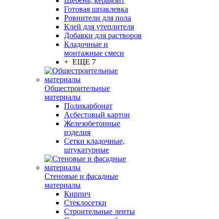
Щебень, керамзит
Готовая шпаклевка
Ровнители для пола
Клей для утеплителя
Добавки для растворов
Кладочные и
монтажные смеси
+ ЕЩЕ 7
Общестроительные
материалы
Поликарбонат
Асбестовый картон
Железобетонные
изделия
Сетки кладочные,
штукатурные
Стеновые и фасадные
материалы
Кирпич
Стеклосетки
Строительные ленты