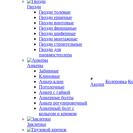
Гвозди
Гвозди толевые
Гвозди ершеные
Гвозди винтовые
Гвозди финишные
Гвозди шиферные
Гвозди монтажные
Гвозди строительные
Гвозди для
пневмостеплера
Анкеры
Забивные
Клиновые
Анкер-клин
Колеровка
Ко
Акции
Потолочные
Анкер с гайкой
Анкерные болты
Анкер регулировочный
Анкерный болт с
кольцом и крюком
Заклепки