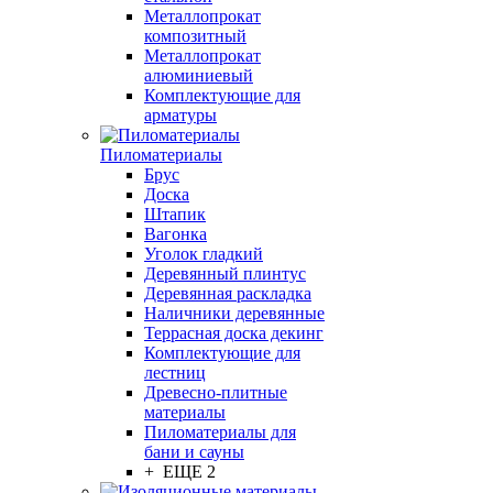
Металлопрокат
композитный
Металлопрокат
алюминиевый
Комплектующие для
арматуры
Пиломатериалы
Брус
Доска
Штапик
Вагонка
Уголок гладкий
Деревянный плинтус
Деревянная раскладка
Наличники деревянные
Террасная доска декинг
Комплектующие для
лестниц
Древесно-плитные
материалы
Пиломатериалы для
бани и сауны
+ ЕЩЕ 2