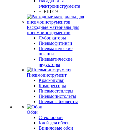
Насадки для
электроинструмента
+ ЕЩЕ 9
Расходные материалы для
пневмоинструментов
Лубрикаторы
Пневмофитинги
Пневматические
шланги
Пневматические
редукторы
Пневмоинструмент
Краскопульт
Компрессоры
Пневмостеплеры
Пневмопистолеты
Пневмогайковерты
Обои
Стеклообои
Клей для обоев
Виниловые обои