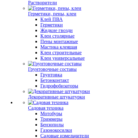
Растворители
Герметики, пены, клеи
Клей ПВА
Герметики
Жидкие гвозди
Клеи столярные
Пены монтажные
Мастика клеящая
Клеи строительные
Клеи универсальные
Грунтовочные составы
Грунтовка
Бетонконтакт
Гидрофобизаторы
Декоративные штукатурки
Садовая техника
Мотобуры
Триммеры
Бензопилы
Газонокосилки
Садовые измельчители