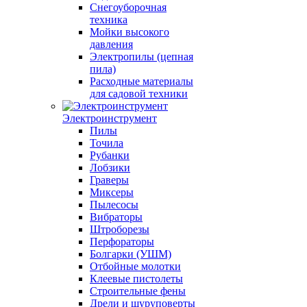
Снегоуборочная
техника
Мойки высокого
давления
Электропилы (цепная
пила)
Расходные материалы
для садовой техники
Электроинструмент
Пилы
Точила
Рубанки
Лобзики
Граверы
Миксеры
Пылесосы
Вибраторы
Штроборезы
Перфораторы
Болгарки (УШМ)
Отбойные молотки
Клеевые пистолеты
Строительные фены
Дрели и шуруповерты