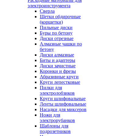
Расходные материалы для
электроинструмента
Сверла
Щетки обдирочные
(корщетки)
Пильные диски
Буры по бетону
Диски отрезные
Алмазные чашки по
бетону
Диски алмазные
Биты и адаптеры
Диски зачистные
Коронки и фрезы
Абразивные круги
Круги лепестковые
Пилки для
электролобзиков
Круги шлифовальные
Ленты шлифовальные
Насадки для миксеров
Ножи для
электрорубанков
Шаблоны для
подрозетников