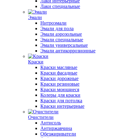
Лаки интерьерные
Лаки специальные
Эмали
Нитроэмали
Эмали для пола
Эмали аэрозольные
Эмали специальные
Эмали универсальные
Эмали антикоррозионные
Краски
Краски масляные
Краски фасадные
Краски дорожные
Краски резиновые
Краски моющиеся
Колеры для краски
Краски для потолка
Краски интерьерные
Очистители
Антисоль
Антиржавчина
Обезжириватели