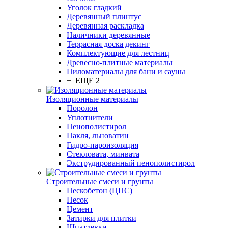
Уголок гладкий
Деревянный плинтус
Деревянная раскладка
Наличники деревянные
Террасная доска декинг
Комплектующие для лестниц
Древесно-плитные материалы
Пиломатериалы для бани и сауны
+ ЕЩЕ 2
Изоляционные материалы
Поролон
Уплотнители
Пенополистирол
Пакля, льноватин
Гидро-пароизоляция
Стекловата, минвата
Экструдированный пенополистирол
Строительные смеси и грунты
Пескобетон (ЦПС)
Песок
Цемент
Затирки для плитки
Шпатлевки