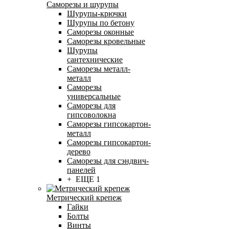
Саморезы и шурупы
Шурупы-крючки
Шурупы по бетону
Саморезы оконные
Саморезы кровельные
Шурупы
сантехнические
Саморезы металл-
металл
Саморезы
универсальные
Саморезы для
гипсоволокна
Саморезы гипсокартон-
металл
Саморезы гипсокартон-
дерево
Саморезы для сэндвич-
панелей
+ ЕЩЕ 1
Метрический крепеж
Гайки
Болты
Винты