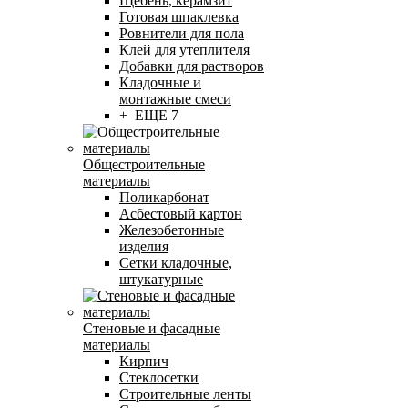
Щебень, керамзит
Готовая шпаклевка
Ровнители для пола
Клей для утеплителя
Добавки для растворов
Кладочные и
монтажные смеси
+ ЕЩЕ 7
Общестроительные
материалы
Поликарбонат
Асбестовый картон
Железобетонные
изделия
Сетки кладочные,
штукатурные
Стеновые и фасадные
материалы
Кирпич
Стеклосетки
Строительные ленты