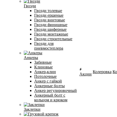
Гвозди
Гвозди толевые
Гвозди ершеные
Гвозди винтовые
Гвозди финишные
Гвозди шиферные
Гвозди монтажные
Гвозди строительные
Гвозди для
пневмостеплера
Анкеры
Забивные
Клиновые
Анкер-клин
Колеровка
Ко
Акции
Потолочные
Анкер с гайкой
Анкерные болты
Анкер регулировочный
Анкерный болт с
кольцом и крюком
Заклепки