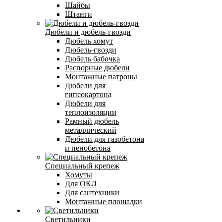
Шайбы
Штанги
Дюбели и дюбель-гвозди
Дюбель хомут
Дюбель-гвозди
Дюбель бабочка
Распорные дюбели
Монтажные патроны
Дюбели для
гипсокартона
Дюбели для
теплоизоляции
Рамный дюбель
металлический
Дюбели для газобетона
и пенобетона
Специальный крепеж
Хомуты
Для ОКЛ
Для сантехники
Монтажные площадки
Светильники