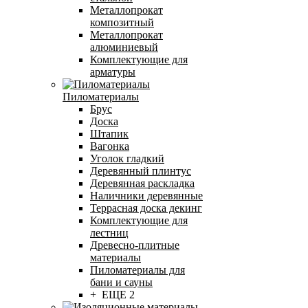
Металлопрокат
композитный
Металлопрокат
алюминиевый
Комплектующие для
арматуры
Пиломатериалы
Брус
Доска
Штапик
Вагонка
Уголок гладкий
Деревянный плинтус
Деревянная раскладка
Наличники деревянные
Террасная доска декинг
Комплектующие для
лестниц
Древесно-плитные
материалы
Пиломатериалы для
бани и сауны
+ ЕЩЕ 2