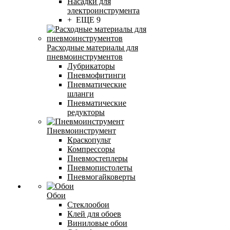
Насадки для
электроинструмента
+ ЕЩЕ 9
Расходные материалы для
пневмоинструментов
Лубрикаторы
Пневмофитинги
Пневматические
шланги
Пневматические
редукторы
Пневмоинструмент
Краскопульт
Компрессоры
Пневмостеплеры
Пневмопистолеты
Пневмогайковерты
Обои
Стеклообои
Клей для обоев
Виниловые обои