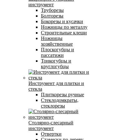
инструмент
Труборезы
Болторезы
Бокорезы и кусачки
Ножницы по металлу
Строительные клещи
Ножницы
хозяйственные
Плоскогубцы и
пассатижи
Тонкогубцы и
круглогубцы
Инструмент для плитки и
стекла
Плиткорезы ручные
Стеклодомкраты,
стеклорезы
Столярно-слесарный
инструмент
Отвертки
Стамески по дереву