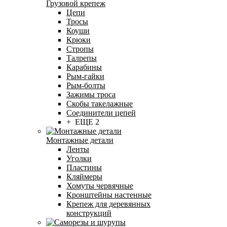
Грузовой крепеж
Цепи
Тросы
Коуши
Крюки
Стропы
Талрепы
Карабины
Рым-гайки
Рым-болты
Зажимы троса
Скобы такелажные
Соединители цепей
+ ЕЩЕ 2
Монтажные детали
Ленты
Уголки
Пластины
Кляймеры
Хомуты червячные
Кронштейны настенные
Крепеж для деревянных
конструкций