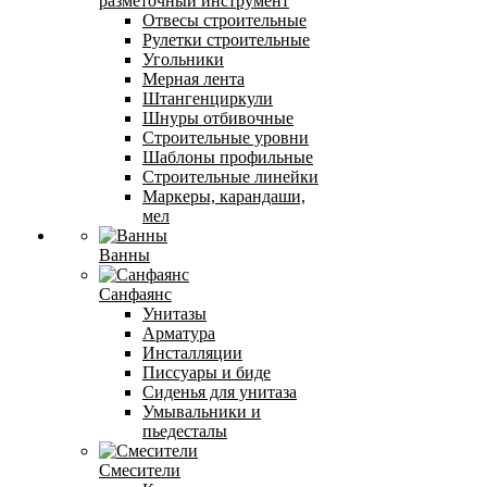
разметочный инструмент
Отвесы строительные
Рулетки строительные
Угольники
Мерная лента
Штангенциркули
Шнуры отбивочные
Строительные уровни
Шаблоны профильные
Строительные линейки
Маркеры, карандаши,
мел
Ванны
Санфаянс
Унитазы
Арматура
Инсталляции
Писсуары и биде
Сиденья для унитаза
Умывальники и
пьедесталы
Смесители