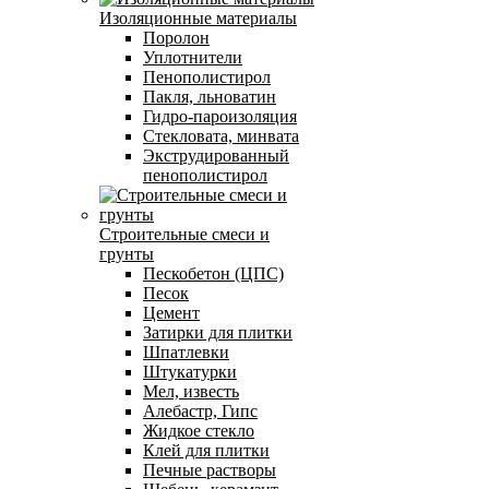
Изоляционные материалы
Поролон
Уплотнители
Пенополистирол
Пакля, льноватин
Гидро-пароизоляция
Стекловата, минвата
Экструдированный
пенополистирол
Строительные смеси и
грунты
Пескобетон (ЦПС)
Песок
Цемент
Затирки для плитки
Шпатлевки
Штукатурки
Мел, известь
Алебастр, Гипс
Жидкое стекло
Клей для плитки
Печные растворы