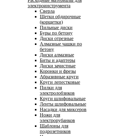
Расходные материалы для
электроинструмента
Сверла
Щетки обдирочные
(корщетки)
Пильные диски
Буры по бетону
Диски отрезные
Алмазные чашки по
бетону
Диски алмазные
Биты и адаптеры
Диски зачистные
Коронки и фрезы
Абразивные круги
Круги лепестковые
Пилки для
электролобзиков
Круги шлифовальные
Ленты шлифовальные
Насадки для миксеров
Ножи для
электрорубанков
Шаблоны для
подрозетников