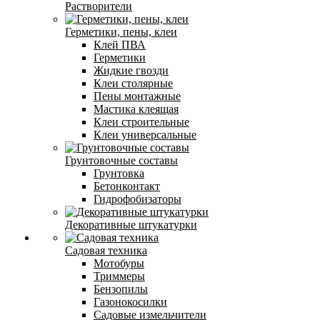
Растворители
Герметики, пены, клеи
Клей ПВА
Герметики
Жидкие гвозди
Клеи столярные
Пены монтажные
Мастика клеящая
Клеи строительные
Клеи универсальные
Грунтовочные составы
Грунтовка
Бетонконтакт
Гидрофобизаторы
Декоративные штукатурки
Садовая техника
Мотобуры
Триммеры
Бензопилы
Газонокосилки
Садовые измельчители