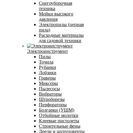
Снегоуборочная
техника
Мойки высокого
давления
Электропилы (цепная
пила)
Расходные материалы
для садовой техники
Электроинструмент
Пилы
Точила
Рубанки
Лобзики
Граверы
Миксеры
Пылесосы
Вибраторы
Штроборезы
Перфораторы
Болгарки (УШМ)
Отбойные молотки
Клеевые пистолеты
Строительные фены
Дрели и шуруповерты