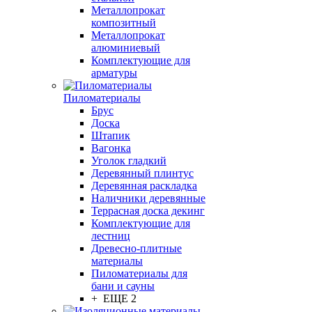
Металлопрокат
композитный
Металлопрокат
алюминиевый
Комплектующие для
арматуры
Пиломатериалы
Брус
Доска
Штапик
Вагонка
Уголок гладкий
Деревянный плинтус
Деревянная раскладка
Наличники деревянные
Террасная доска декинг
Комплектующие для
лестниц
Древесно-плитные
материалы
Пиломатериалы для
бани и сауны
+ ЕЩЕ 2