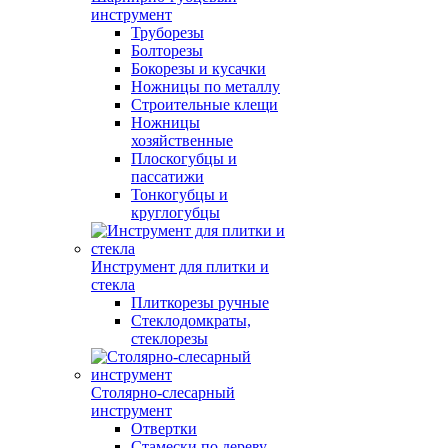
инструмент
Труборезы
Болторезы
Бокорезы и кусачки
Ножницы по металлу
Строительные клещи
Ножницы
хозяйственные
Плоскогубцы и
пассатижи
Тонкогубцы и
круглогубцы
Инструмент для плитки и
стекла
Плиткорезы ручные
Стеклодомкраты,
стеклорезы
Столярно-слесарный
инструмент
Отвертки
Стамески по дереву