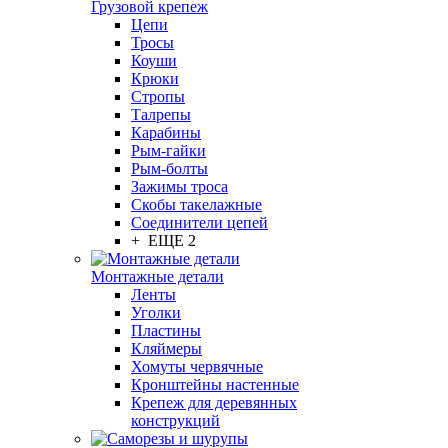
Грузовой крепеж
Цепи
Тросы
Коуши
Крюки
Стропы
Талрепы
Карабины
Рым-гайки
Рым-болты
Зажимы троса
Скобы такелажные
Соединители цепей
+ ЕЩЕ 2
Монтажные детали
Ленты
Уголки
Пластины
Кляймеры
Хомуты червячные
Кронштейны настенные
Крепеж для деревянных
конструкций