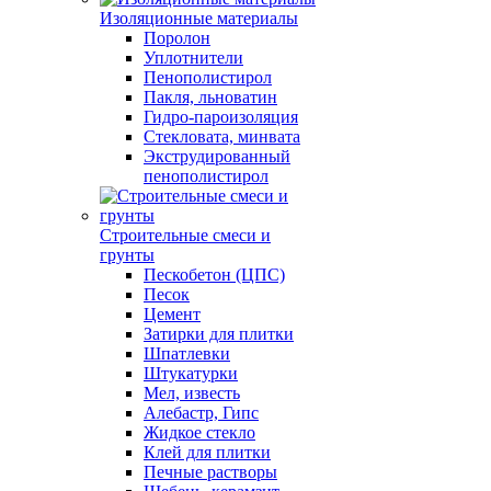
Изоляционные материалы
Поролон
Уплотнители
Пенополистирол
Пакля, льноватин
Гидро-пароизоляция
Стекловата, минвата
Экструдированный
пенополистирол
Строительные смеси и
грунты
Пескобетон (ЦПС)
Песок
Цемент
Затирки для плитки
Шпатлевки
Штукатурки
Мел, известь
Алебастр, Гипс
Жидкое стекло
Клей для плитки
Печные растворы