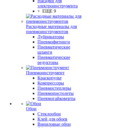
Насадки для
электроинструмента
+ ЕЩЕ 9
Расходные материалы для
пневмоинструментов
Лубрикаторы
Пневмофитинги
Пневматические
шланги
Пневматические
редукторы
Пневмоинструмент
Краскопульт
Компрессоры
Пневмостеплеры
Пневмопистолеты
Пневмогайковерты
Обои
Стеклообои
Клей для обоев
Виниловые обои