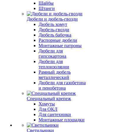
Шайбы
Штанги
Дюбели и дюбель-гвозди
Дюбель хомут
Дюбель-гвозди
Дюбель бабочка
Распорные дюбели
Монтажные патроны
Дюбели для
гипсокартона
Дюбели для
теплоизоляции
Рамный дюбель
металлический
Дюбели для газобетона
и пенобетона
Специальный крепеж
Хомуты
Для ОКЛ
Для сантехники
Монтажные площадки
Светильники