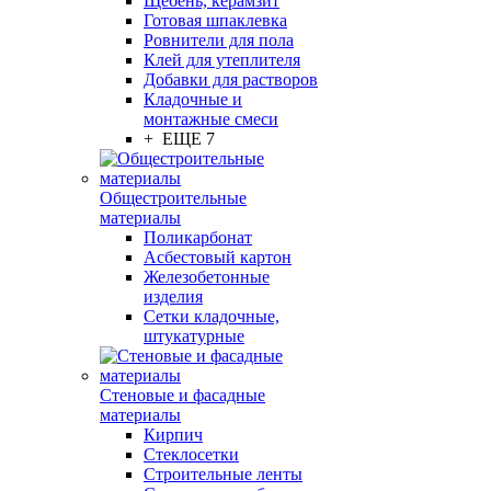
Щебень, керамзит
Готовая шпаклевка
Ровнители для пола
Клей для утеплителя
Добавки для растворов
Кладочные и
монтажные смеси
+ ЕЩЕ 7
Общестроительные
материалы
Поликарбонат
Асбестовый картон
Железобетонные
изделия
Сетки кладочные,
штукатурные
Стеновые и фасадные
материалы
Кирпич
Стеклосетки
Строительные ленты