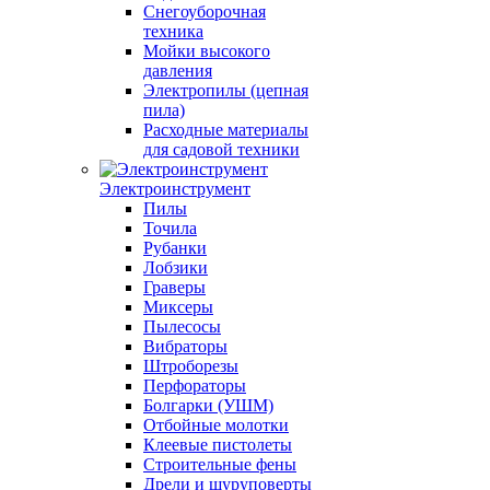
Снегоуборочная
техника
Мойки высокого
давления
Электропилы (цепная
пила)
Расходные материалы
для садовой техники
Электроинструмент
Пилы
Точила
Рубанки
Лобзики
Граверы
Миксеры
Пылесосы
Вибраторы
Штроборезы
Перфораторы
Болгарки (УШМ)
Отбойные молотки
Клеевые пистолеты
Строительные фены
Дрели и шуруповерты