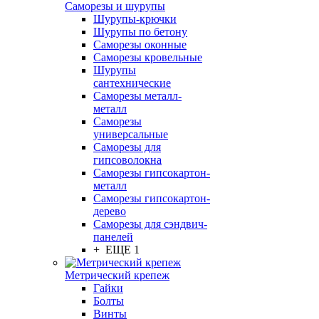
Саморезы и шурупы
Шурупы-крючки
Шурупы по бетону
Саморезы оконные
Саморезы кровельные
Шурупы
сантехнические
Саморезы металл-
металл
Саморезы
универсальные
Саморезы для
гипсоволокна
Саморезы гипсокартон-
металл
Саморезы гипсокартон-
дерево
Саморезы для сэндвич-
панелей
+ ЕЩЕ 1
Метрический крепеж
Гайки
Болты
Винты