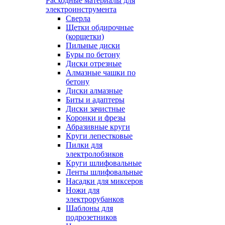
Расходные материалы для
электроинструмента
Сверла
Щетки обдирочные
(корщетки)
Пильные диски
Буры по бетону
Диски отрезные
Алмазные чашки по
бетону
Диски алмазные
Биты и адаптеры
Диски зачистные
Коронки и фрезы
Абразивные круги
Круги лепестковые
Пилки для
электролобзиков
Круги шлифовальные
Ленты шлифовальные
Насадки для миксеров
Ножи для
электрорубанков
Шаблоны для
подрозетников