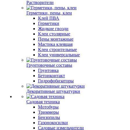
Растворители
Герметики, пены, клеи
Клей ПВА
Герметики
Жидкие гвозди
Клеи столярные
Пены монтажные
Мастика клеящая
Клеи строительные
Клеи универсальные
Грунтовочные составы
Грунтовка
Бетонконтакт
Гидрофобизаторы
Декоративные штукатурки
Садовая техника
Мотобуры
Триммеры
Бензопилы
Газонокосилки
Садовые измельчители