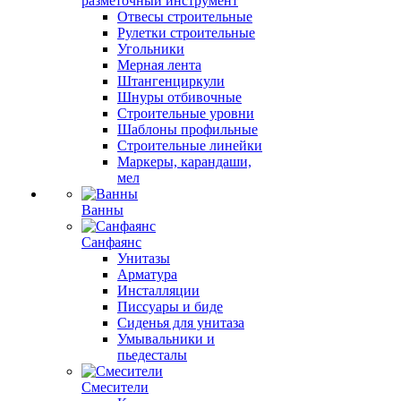
разметочный инструмент
Отвесы строительные
Рулетки строительные
Угольники
Мерная лента
Штангенциркули
Шнуры отбивочные
Строительные уровни
Шаблоны профильные
Строительные линейки
Маркеры, карандаши,
мел
Ванны
Санфаянс
Унитазы
Арматура
Инсталляции
Писсуары и биде
Сиденья для унитаза
Умывальники и
пьедесталы
Смесители