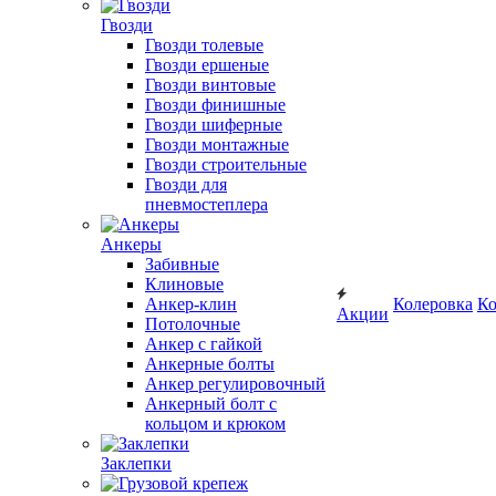
Гвозди
Гвозди толевые
Гвозди ершеные
Гвозди винтовые
Гвозди финишные
Гвозди шиферные
Гвозди монтажные
Гвозди строительные
Гвозди для
пневмостеплера
Анкеры
Забивные
Клиновые
Анкер-клин
Колеровка
Ко
Акции
Потолочные
Анкер с гайкой
Анкерные болты
Анкер регулировочный
Анкерный болт с
кольцом и крюком
Заклепки