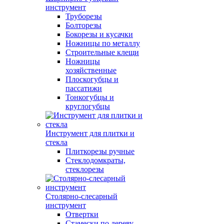
инструмент
Труборезы
Болторезы
Бокорезы и кусачки
Ножницы по металлу
Строительные клещи
Ножницы
хозяйственные
Плоскогубцы и
пассатижи
Тонкогубцы и
круглогубцы
Инструмент для плитки и
стекла
Плиткорезы ручные
Стеклодомкраты,
стеклорезы
Столярно-слесарный
инструмент
Отвертки
Стамески по дереву