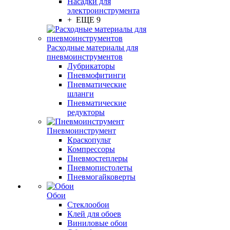
Насадки для
электроинструмента
+ ЕЩЕ 9
Расходные материалы для
пневмоинструментов
Лубрикаторы
Пневмофитинги
Пневматические
шланги
Пневматические
редукторы
Пневмоинструмент
Краскопульт
Компрессоры
Пневмостеплеры
Пневмопистолеты
Пневмогайковерты
Обои
Стеклообои
Клей для обоев
Виниловые обои