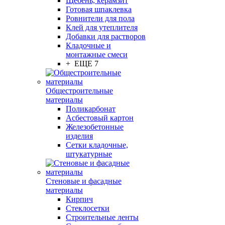
Щебень, керамзит
Готовая шпаклевка
Ровнители для пола
Клей для утеплителя
Добавки для растворов
Кладочные и
монтажные смеси
+ ЕЩЕ 7
Общестроительные
материалы
Поликарбонат
Асбестовый картон
Железобетонные
изделия
Сетки кладочные,
штукатурные
Стеновые и фасадные
материалы
Кирпич
Стеклосетки
Строительные ленты