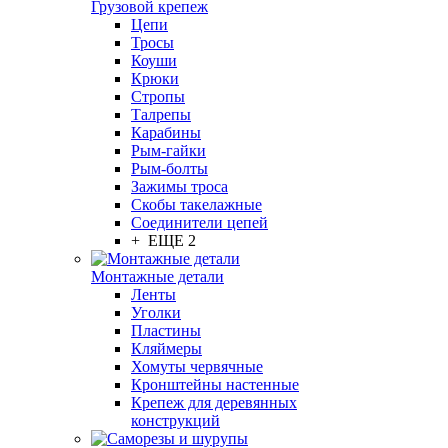
Грузовой крепеж
Цепи
Тросы
Коуши
Крюки
Стропы
Талрепы
Карабины
Рым-гайки
Рым-болты
Зажимы троса
Скобы такелажные
Соединители цепей
+ ЕЩЕ 2
Монтажные детали
Ленты
Уголки
Пластины
Кляймеры
Хомуты червячные
Кронштейны настенные
Крепеж для деревянных
конструкций