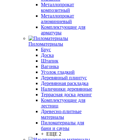
Металлопрокат
композитный
Металлопрокат
алюминиевый
Комплектующие для
арматуры
Пиломатериалы
Брус
Доска
Штапик
Вагонка
Уголок гладкий
Деревянный плинтус
Деревянная раскладка
Наличники деревянные
Террасная доска декинг
Комплектующие для
лестниц
Древесно-плитные
материалы
Пиломатериалы для
бани и сауны
+ ЕЩЕ 2