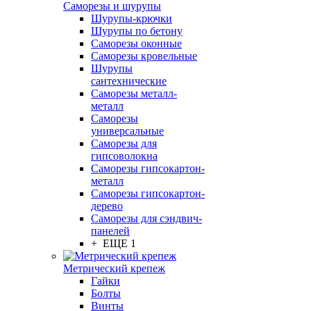
Саморезы и шурупы
Шурупы-крючки
Шурупы по бетону
Саморезы оконные
Саморезы кровельные
Шурупы
сантехнические
Саморезы металл-
металл
Саморезы
универсальные
Саморезы для
гипсоволокна
Саморезы гипсокартон-
металл
Саморезы гипсокартон-
дерево
Саморезы для сэндвич-
панелей
+ ЕЩЕ 1
Метрический крепеж
Гайки
Болты
Винты