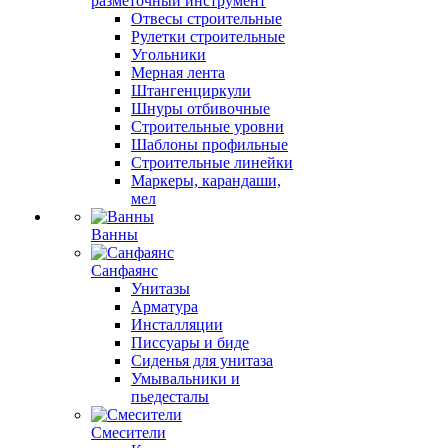
разметочный инструмент
Отвесы строительные
Рулетки строительные
Угольники
Мерная лента
Штангенциркули
Шнуры отбивочные
Строительные уровни
Шаблоны профильные
Строительные линейки
Маркеры, карандаши,
мел
Ванны
Санфаянс
Унитазы
Арматура
Инсталляции
Писсуары и биде
Сиденья для унитаза
Умывальники и
пьедесталы
Смесители