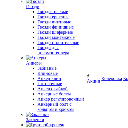
Гвозди
Гвозди толевые
Гвозди ершеные
Гвозди винтовые
Гвозди финишные
Гвозди шиферные
Гвозди монтажные
Гвозди строительные
Гвозди для
пневмостеплера
Анкеры
Забивные
Клиновые
Анкер-клин
Колеровка
Ко
Акции
Потолочные
Анкер с гайкой
Анкерные болты
Анкер регулировочный
Анкерный болт с
кольцом и крюком
Заклепки