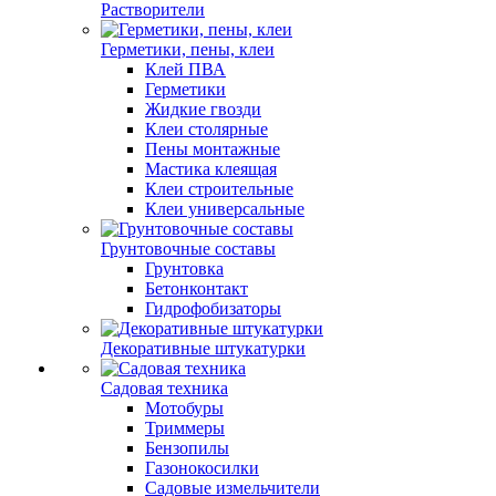
Растворители
Герметики, пены, клеи
Клей ПВА
Герметики
Жидкие гвозди
Клеи столярные
Пены монтажные
Мастика клеящая
Клеи строительные
Клеи универсальные
Грунтовочные составы
Грунтовка
Бетонконтакт
Гидрофобизаторы
Декоративные штукатурки
Садовая техника
Мотобуры
Триммеры
Бензопилы
Газонокосилки
Садовые измельчители