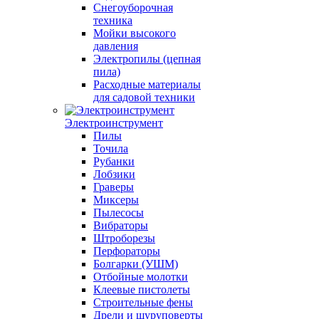
Снегоуборочная
техника
Мойки высокого
давления
Электропилы (цепная
пила)
Расходные материалы
для садовой техники
Электроинструмент
Пилы
Точила
Рубанки
Лобзики
Граверы
Миксеры
Пылесосы
Вибраторы
Штроборезы
Перфораторы
Болгарки (УШМ)
Отбойные молотки
Клеевые пистолеты
Строительные фены
Дрели и шуруповерты