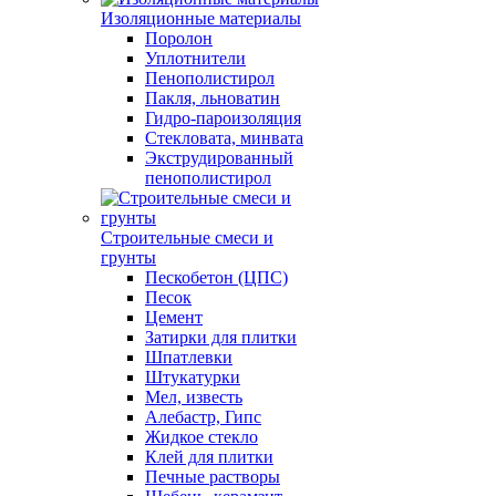
Изоляционные материалы
Поролон
Уплотнители
Пенополистирол
Пакля, льноватин
Гидро-пароизоляция
Стекловата, минвата
Экструдированный
пенополистирол
Строительные смеси и
грунты
Пескобетон (ЦПС)
Песок
Цемент
Затирки для плитки
Шпатлевки
Штукатурки
Мел, известь
Алебастр, Гипс
Жидкое стекло
Клей для плитки
Печные растворы