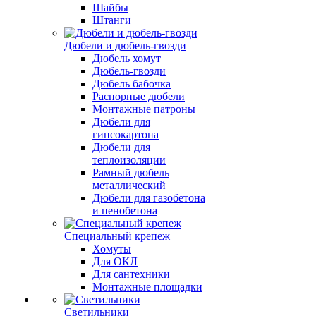
Шайбы
Штанги
Дюбели и дюбель-гвозди
Дюбель хомут
Дюбель-гвозди
Дюбель бабочка
Распорные дюбели
Монтажные патроны
Дюбели для
гипсокартона
Дюбели для
теплоизоляции
Рамный дюбель
металлический
Дюбели для газобетона
и пенобетона
Специальный крепеж
Хомуты
Для ОКЛ
Для сантехники
Монтажные площадки
Светильники