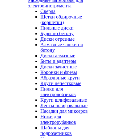
Расходные материалы для
электроинструмента
Сверла
Щетки обдирочные
(корщетки)
Пильные диски
Буры по бетону
Диски отрезные
Алмазные чашки по
бетону
Диски алмазные
Биты и адаптеры
Диски зачистные
Коронки и фрезы
Абразивные круги
Круги лепестковые
Пилки для
электролобзиков
Круги шлифовальные
Ленты шлифовальные
Насадки для миксеров
Ножи для
электрорубанков
Шаблоны для
подрозетников