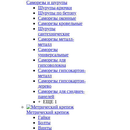
Саморезы и шурупы
Шурупы-крючки
Шурупы по бетону
Саморезы оконные
Саморезы кровельные
Шурупы
сантехнические
Саморезы металл-
металл
Саморезы
универсальные
Саморезы для
гипсоволокна
Саморезы гипсокартон-
металл
Саморезы гипсокартон-
дерево
Саморезы для сэндвич-
панелей
+ ЕЩЕ 1
Метрический крепеж
Гайки
Болты
Винты