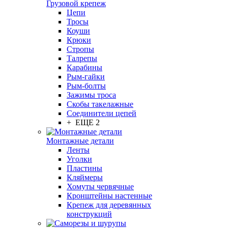
Грузовой крепеж
Цепи
Тросы
Коуши
Крюки
Стропы
Талрепы
Карабины
Рым-гайки
Рым-болты
Зажимы троса
Скобы такелажные
Соединители цепей
+ ЕЩЕ 2
Монтажные детали
Ленты
Уголки
Пластины
Кляймеры
Хомуты червячные
Кронштейны настенные
Крепеж для деревянных
конструкций