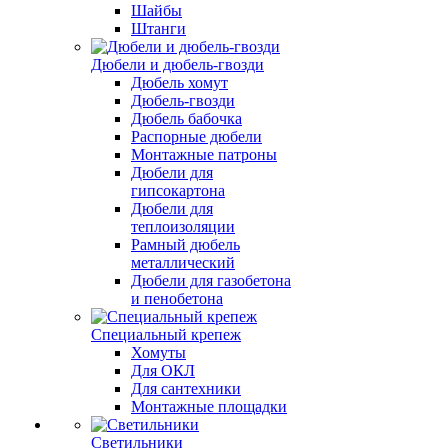
Шайбы
Штанги
Дюбели и дюбель-гвозди
Дюбель хомут
Дюбель-гвозди
Дюбель бабочка
Распорные дюбели
Монтажные патроны
Дюбели для
гипсокартона
Дюбели для
теплоизоляции
Рамный дюбель
металлический
Дюбели для газобетона
и пенобетона
Специальный крепеж
Хомуты
Для ОКЛ
Для сантехники
Монтажные площадки
Светильники