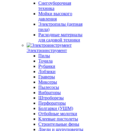
Снегоуборочная
техника
Мойки высокого
давления
Электропилы (цепная
пила)
Расходные материалы
для садовой техники
Электроинструмент
Пилы
Точила
Рубанки
Лобзики
Граверы
Миксеры
Пылесосы
Вибраторы
Штроборезы
Перфораторы
Болгарки (УШМ)
Отбойные молотки
Клеевые пистолеты
Строительные фены
Дрели и шуруповерты