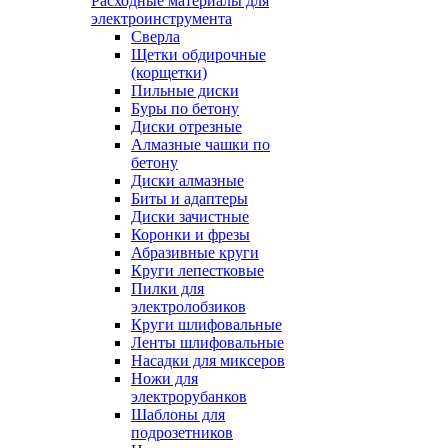
Расходные материалы для
электроинструмента
Сверла
Щетки обдирочные
(корщетки)
Пильные диски
Буры по бетону
Диски отрезные
Алмазные чашки по
бетону
Диски алмазные
Биты и адаптеры
Диски зачистные
Коронки и фрезы
Абразивные круги
Круги лепестковые
Пилки для
электролобзиков
Круги шлифовальные
Ленты шлифовальные
Насадки для миксеров
Ножи для
электрорубанков
Шаблоны для
подрозетников