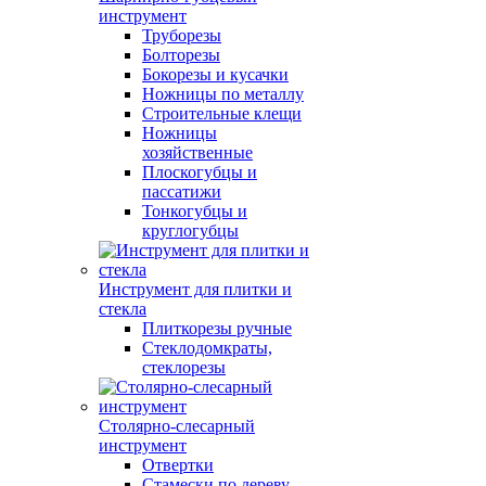
инструмент
Труборезы
Болторезы
Бокорезы и кусачки
Ножницы по металлу
Строительные клещи
Ножницы
хозяйственные
Плоскогубцы и
пассатижи
Тонкогубцы и
круглогубцы
Инструмент для плитки и
стекла
Плиткорезы ручные
Стеклодомкраты,
стеклорезы
Столярно-слесарный
инструмент
Отвертки
Стамески по дереву