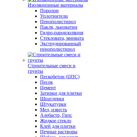
Изоляционные материалы
Поролон
Уплотнители
Пенополистирол
Пакля, льноватин
Гидро-пароизоляция
Стекловата, минвата
Экструдированный
пенополистирол
Строительные смеси и
грунты
Пескобетон (ЦПС)
Песок
Цемент
Затирки для плитки
Шпатлевки
Штукатурки
Мел, известь
Алебастр, Гипс
Жидкое стекло
Клей для плитки
Печные растворы