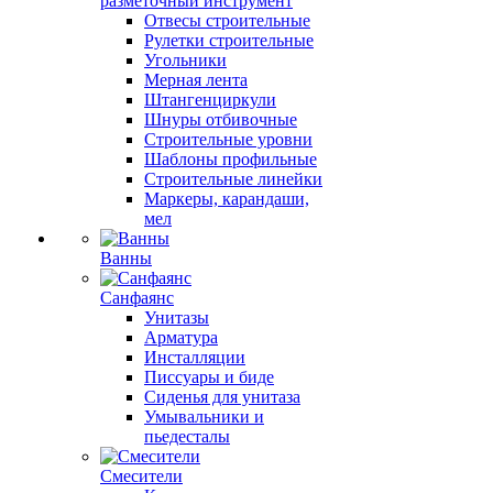
разметочный инструмент
Отвесы строительные
Рулетки строительные
Угольники
Мерная лента
Штангенциркули
Шнуры отбивочные
Строительные уровни
Шаблоны профильные
Строительные линейки
Маркеры, карандаши,
мел
Ванны
Санфаянс
Унитазы
Арматура
Инсталляции
Писсуары и биде
Сиденья для унитаза
Умывальники и
пьедесталы
Смесители