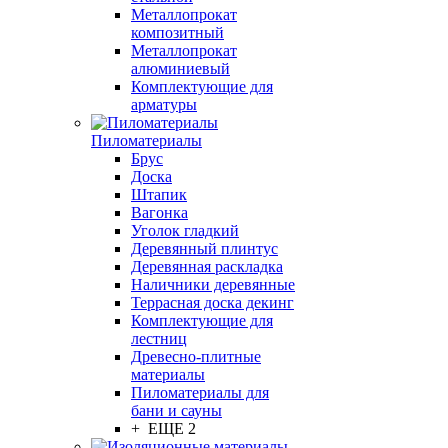
Металлопрокат
композитный
Металлопрокат
алюминиевый
Комплектующие для
арматуры
Пиломатериалы
Брус
Доска
Штапик
Вагонка
Уголок гладкий
Деревянный плинтус
Деревянная раскладка
Наличники деревянные
Террасная доска декинг
Комплектующие для
лестниц
Древесно-плитные
материалы
Пиломатериалы для
бани и сауны
+ ЕЩЕ 2