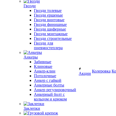
Гвозди
Гвозди толевые
Гвозди ершеные
Гвозди винтовые
Гвозди финишные
Гвозди шиферные
Гвозди монтажные
Гвозди строительные
Гвозди для
пневмостеплера
Анкеры
Забивные
Клиновые
Анкер-клин
Колеровка
Ко
Акции
Потолочные
Анкер с гайкой
Анкерные болты
Анкер регулировочный
Анкерный болт с
кольцом и крюком
Заклепки