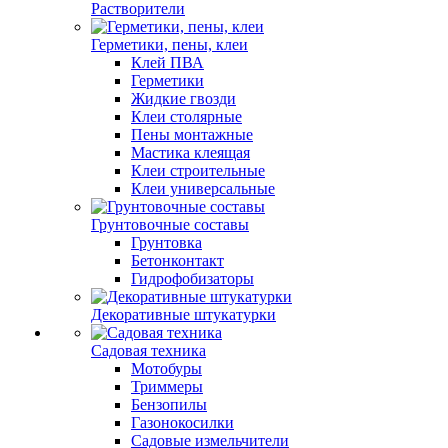
Растворители
Герметики, пены, клеи
Клей ПВА
Герметики
Жидкие гвозди
Клеи столярные
Пены монтажные
Мастика клеящая
Клеи строительные
Клеи универсальные
Грунтовочные составы
Грунтовка
Бетонконтакт
Гидрофобизаторы
Декоративные штукатурки
Садовая техника
Мотобуры
Триммеры
Бензопилы
Газонокосилки
Садовые измельчители