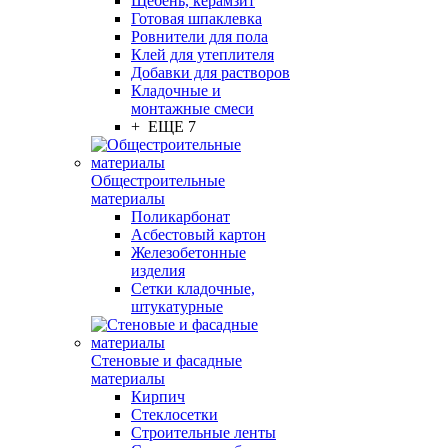
Щебень, керамзит
Готовая шпаклевка
Ровнители для пола
Клей для утеплителя
Добавки для растворов
Кладочные и
монтажные смеси
+ ЕЩЕ 7
Общестроительные
материалы
Поликарбонат
Асбестовый картон
Железобетонные
изделия
Сетки кладочные,
штукатурные
Стеновые и фасадные
материалы
Кирпич
Стеклосетки
Строительные ленты