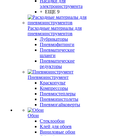
Насадки для
электроинструмента
+ ЕЩЕ 9
Расходные материалы для
пневмоинструментов
Лубрикаторы
Пневмофитинги
Пневматические
шланги
Пневматические
редукторы
Пневмоинструмент
Краскопульт
Компрессоры
Пневмостеплеры
Пневмопистолеты
Пневмогайковерты
Обои
Стеклообои
Клей для обоев
Виниловые обои