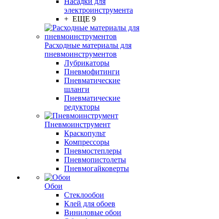
Насадки для
электроинструмента
+ ЕЩЕ 9
Расходные материалы для
пневмоинструментов
Лубрикаторы
Пневмофитинги
Пневматические
шланги
Пневматические
редукторы
Пневмоинструмент
Краскопульт
Компрессоры
Пневмостеплеры
Пневмопистолеты
Пневмогайковерты
Обои
Стеклообои
Клей для обоев
Виниловые обои