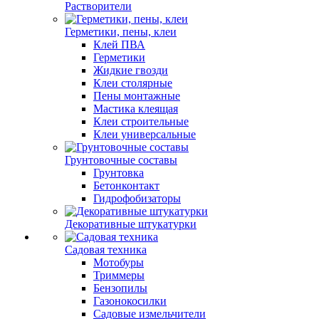
Растворители
Герметики, пены, клеи
Клей ПВА
Герметики
Жидкие гвозди
Клеи столярные
Пены монтажные
Мастика клеящая
Клеи строительные
Клеи универсальные
Грунтовочные составы
Грунтовка
Бетонконтакт
Гидрофобизаторы
Декоративные штукатурки
Садовая техника
Мотобуры
Триммеры
Бензопилы
Газонокосилки
Садовые измельчители