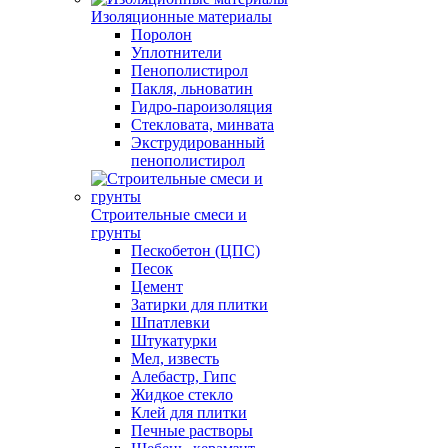
Изоляционные материалы
Поролон
Уплотнители
Пенополистирол
Пакля, льноватин
Гидро-пароизоляция
Стекловата, минвата
Экструдированный
пенополистирол
Строительные смеси и
грунты
Пескобетон (ЦПС)
Песок
Цемент
Затирки для плитки
Шпатлевки
Штукатурки
Мел, известь
Алебастр, Гипс
Жидкое стекло
Клей для плитки
Печные растворы