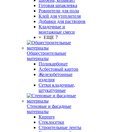
Щебень, керамзит
Готовая шпаклевка
Ровнители для пола
Клей для утеплителя
Добавки для растворов
Кладочные и
монтажные смеси
+ ЕЩЕ 7
Общестроительные
материалы
Поликарбонат
Асбестовый картон
Железобетонные
изделия
Сетки кладочные,
штукатурные
Стеновые и фасадные
материалы
Кирпич
Стеклосетки
Строительные ленты