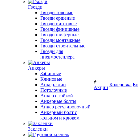
Гвозди
Гвозди толевые
Гвозди ершеные
Гвозди винтовые
Гвозди финишные
Гвозди шиферные
Гвозди монтажные
Гвозди строительные
Гвозди для
пневмостеплера
Анкеры
Забивные
Клиновые
Анкер-клин
Колеровка
Ко
Акции
Потолочные
Анкер с гайкой
Анкерные болты
Анкер регулировочный
Анкерный болт с
кольцом и крюком
Заклепки