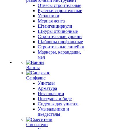
разметочный инструмент
Отвесы строительные
Рулетки строительные
Угольники
Мерная лента
Штангенциркули
Шнуры отбивочные
Строительные уровни
Шаблоны профильные
Строительные линейки
Маркеры, карандаши,
мел
Ванны
Санфаянс
Унитазы
Арматура
Инсталляции
Писсуары и биде
Сиденья для унитаза
Умывальники и
пьедесталы
Смесители