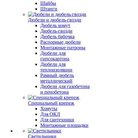
Шайбы
Штанги
Дюбели и дюбель-гвозди
Дюбель хомут
Дюбель-гвозди
Дюбель бабочка
Распорные дюбели
Монтажные патроны
Дюбели для
гипсокартона
Дюбели для
теплоизоляции
Рамный дюбель
металлический
Дюбели для газобетона
и пенобетона
Специальный крепеж
Хомуты
Для ОКЛ
Для сантехники
Монтажные площадки
Светильники