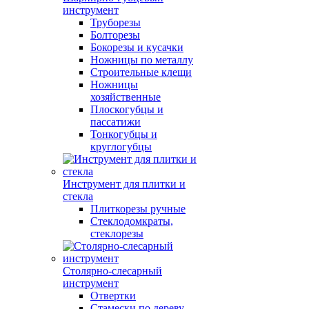
инструмент
Труборезы
Болторезы
Бокорезы и кусачки
Ножницы по металлу
Строительные клещи
Ножницы
хозяйственные
Плоскогубцы и
пассатижи
Тонкогубцы и
круглогубцы
Инструмент для плитки и
стекла
Плиткорезы ручные
Стеклодомкраты,
стеклорезы
Столярно-слесарный
инструмент
Отвертки
Стамески по дереву