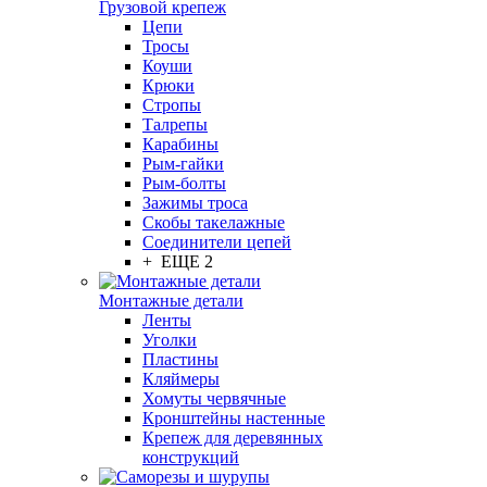
Грузовой крепеж
Цепи
Тросы
Коуши
Крюки
Стропы
Талрепы
Карабины
Рым-гайки
Рым-болты
Зажимы троса
Скобы такелажные
Соединители цепей
+ ЕЩЕ 2
Монтажные детали
Ленты
Уголки
Пластины
Кляймеры
Хомуты червячные
Кронштейны настенные
Крепеж для деревянных
конструкций