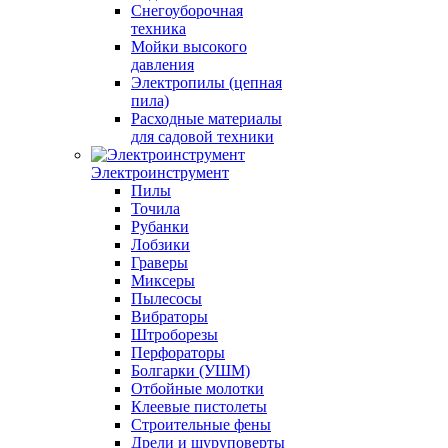
Снегоуборочная
техника
Мойки высокого
давления
Электропилы (цепная
пила)
Расходные материалы
для садовой техники
Электроинструмент
Пилы
Точила
Рубанки
Лобзики
Граверы
Миксеры
Пылесосы
Вибраторы
Штроборезы
Перфораторы
Болгарки (УШМ)
Отбойные молотки
Клеевые пистолеты
Строительные фены
Дрели и шуруповерты