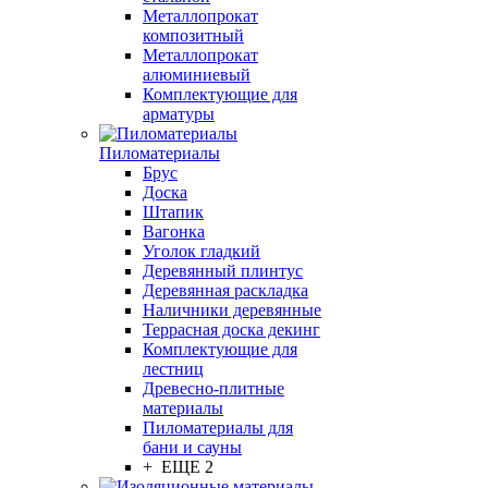
Металлопрокат
композитный
Металлопрокат
алюминиевый
Комплектующие для
арматуры
Пиломатериалы
Брус
Доска
Штапик
Вагонка
Уголок гладкий
Деревянный плинтус
Деревянная раскладка
Наличники деревянные
Террасная доска декинг
Комплектующие для
лестниц
Древесно-плитные
материалы
Пиломатериалы для
бани и сауны
+ ЕЩЕ 2