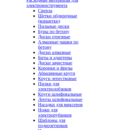
Расходные материалы для
электроинструмента
Сверла
Щетки обдирочные
(корщетки)
Пильные диски
Буры по бетону
Диски отрезные
Алмазные чашки по
бетону
Диски алмазные
Биты и адаптеры
Диски зачистные
Коронки и фрезы
Абразивные круги
Круги лепестковые
Пилки для
электролобзиков
Круги шлифовальные
Ленты шлифовальные
Насадки для миксеров
Ножи для
электрорубанков
Шаблоны для
подрозетников