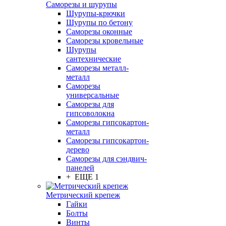
Саморезы и шурупы
Шурупы-крючки
Шурупы по бетону
Саморезы оконные
Саморезы кровельные
Шурупы
сантехнические
Саморезы металл-
металл
Саморезы
универсальные
Саморезы для
гипсоволокна
Саморезы гипсокартон-
металл
Саморезы гипсокартон-
дерево
Саморезы для сэндвич-
панелей
+ ЕЩЕ 1
Метрический крепеж
Гайки
Болты
Винты