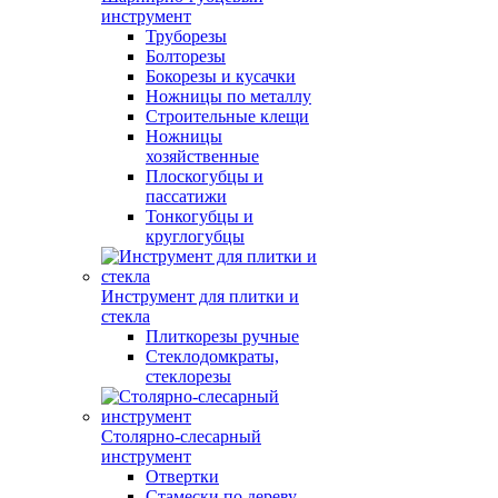
инструмент
Труборезы
Болторезы
Бокорезы и кусачки
Ножницы по металлу
Строительные клещи
Ножницы
хозяйственные
Плоскогубцы и
пассатижи
Тонкогубцы и
круглогубцы
Инструмент для плитки и
стекла
Плиткорезы ручные
Стеклодомкраты,
стеклорезы
Столярно-слесарный
инструмент
Отвертки
Стамески по дереву