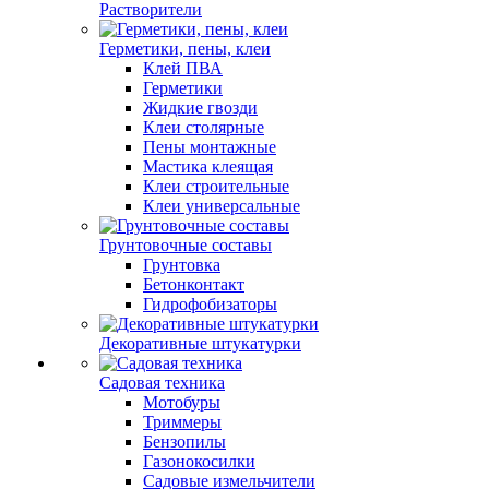
Растворители
Герметики, пены, клеи
Клей ПВА
Герметики
Жидкие гвозди
Клеи столярные
Пены монтажные
Мастика клеящая
Клеи строительные
Клеи универсальные
Грунтовочные составы
Грунтовка
Бетонконтакт
Гидрофобизаторы
Декоративные штукатурки
Садовая техника
Мотобуры
Триммеры
Бензопилы
Газонокосилки
Садовые измельчители