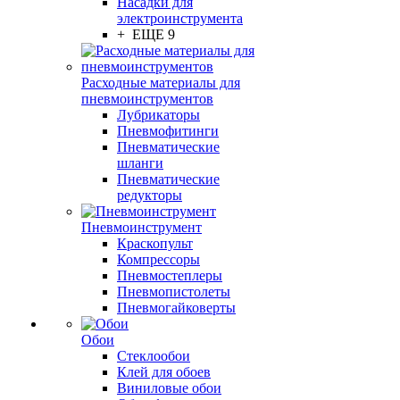
Насадки для
электроинструмента
+ ЕЩЕ 9
Расходные материалы для
пневмоинструментов
Лубрикаторы
Пневмофитинги
Пневматические
шланги
Пневматические
редукторы
Пневмоинструмент
Краскопульт
Компрессоры
Пневмостеплеры
Пневмопистолеты
Пневмогайковерты
Обои
Стеклообои
Клей для обоев
Виниловые обои