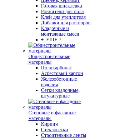
Щебень, керамзит
Готовая шпаклевка
Ровнители для пола
Клей для утеплителя
Добавки для растворов
Кладочные и
монтажные смеси
+ ЕЩЕ 7
Общестроительные
материалы
Поликарбонат
Асбестовый картон
Железобетонные
изделия
Сетки кладочные,
штукатурные
Стеновые и фасадные
материалы
Кирпич
Стеклосетки
Строительные ленты