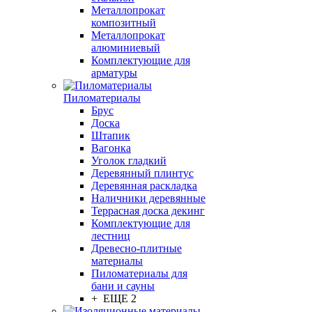
Металлопрокат
композитный
Металлопрокат
алюминиевый
Комплектующие для
арматуры
Пиломатериалы
Брус
Доска
Штапик
Вагонка
Уголок гладкий
Деревянный плинтус
Деревянная раскладка
Наличники деревянные
Террасная доска декинг
Комплектующие для
лестниц
Древесно-плитные
материалы
Пиломатериалы для
бани и сауны
+ ЕЩЕ 2