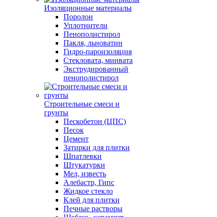
Изоляционные материалы
Поролон
Уплотнители
Пенополистирол
Пакля, льноватин
Гидро-пароизоляция
Стекловата, минвата
Экструдированный
пенополистирол
Строительные смеси и
грунты
Пескобетон (ЦПС)
Песок
Цемент
Затирки для плитки
Шпатлевки
Штукатурки
Мел, известь
Алебастр, Гипс
Жидкое стекло
Клей для плитки
Печные растворы