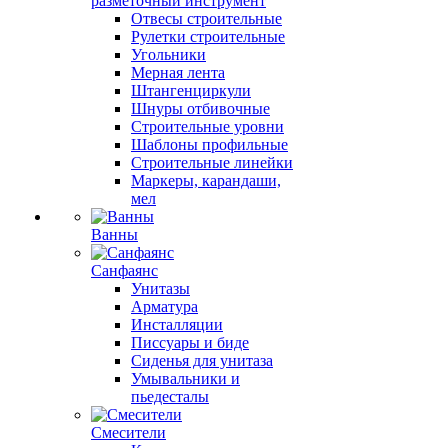
разметочный инструмент
Отвесы строительные
Рулетки строительные
Угольники
Мерная лента
Штангенциркули
Шнуры отбивочные
Строительные уровни
Шаблоны профильные
Строительные линейки
Маркеры, карандаши,
мел
Ванны
Санфаянс
Унитазы
Арматура
Инсталляции
Писсуары и биде
Сиденья для унитаза
Умывальники и
пьедесталы
Смесители