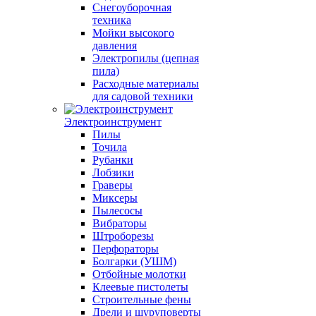
Снегоуборочная
техника
Мойки высокого
давления
Электропилы (цепная
пила)
Расходные материалы
для садовой техники
Электроинструмент
Пилы
Точила
Рубанки
Лобзики
Граверы
Миксеры
Пылесосы
Вибраторы
Штроборезы
Перфораторы
Болгарки (УШМ)
Отбойные молотки
Клеевые пистолеты
Строительные фены
Дрели и шуруповерты