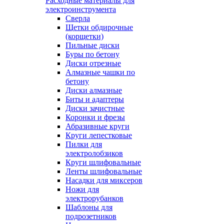
Расходные материалы для
электроинструмента
Сверла
Щетки обдирочные
(корщетки)
Пильные диски
Буры по бетону
Диски отрезные
Алмазные чашки по
бетону
Диски алмазные
Биты и адаптеры
Диски зачистные
Коронки и фрезы
Абразивные круги
Круги лепестковые
Пилки для
электролобзиков
Круги шлифовальные
Ленты шлифовальные
Насадки для миксеров
Ножи для
электрорубанков
Шаблоны для
подрозетников