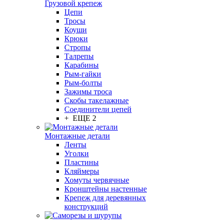
Грузовой крепеж
Цепи
Тросы
Коуши
Крюки
Стропы
Талрепы
Карабины
Рым-гайки
Рым-болты
Зажимы троса
Скобы такелажные
Соединители цепей
+ ЕЩЕ 2
Монтажные детали
Ленты
Уголки
Пластины
Кляймеры
Хомуты червячные
Кронштейны настенные
Крепеж для деревянных
конструкций