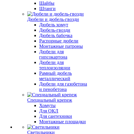
Шайбы
Штанги
Дюбели и дюбель-гвозди
Дюбель хомут
Дюбель-гвозди
Дюбель бабочка
Распорные дюбели
Монтажные патроны
Дюбели для
гипсокартона
Дюбели для
теплоизоляции
Рамный дюбель
металлический
Дюбели для газобетона
и пенобетона
Специальный крепеж
Хомуты
Для ОКЛ
Для сантехники
Монтажные площадки
Светильники