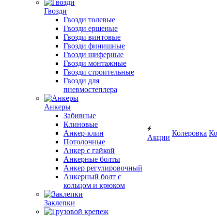
Гвозди
Гвозди толевые
Гвозди ершеные
Гвозди винтовые
Гвозди финишные
Гвозди шиферные
Гвозди монтажные
Гвозди строительные
Гвозди для
пневмостеплера
Анкеры
Забивные
Клиновые
Анкер-клин
Колеровка
Ко
Акции
Потолочные
Анкер с гайкой
Анкерные болты
Анкер регулировочный
Анкерный болт с
кольцом и крюком
Заклепки