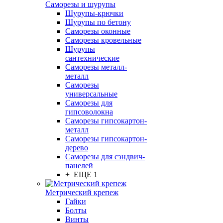
Саморезы и шурупы
Шурупы-крючки
Шурупы по бетону
Саморезы оконные
Саморезы кровельные
Шурупы
сантехнические
Саморезы металл-
металл
Саморезы
универсальные
Саморезы для
гипсоволокна
Саморезы гипсокартон-
металл
Саморезы гипсокартон-
дерево
Саморезы для сэндвич-
панелей
+ ЕЩЕ 1
Метрический крепеж
Гайки
Болты
Винты