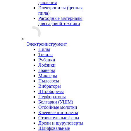
давления
Электропилы (цепная
пила)
Расходные материалы
для садовой техники
Электроинструмент
Пилы
Точила
Рубанки
Лобзики
Граверы
Миксеры
Пылесосы
Вибраторы
Штроборезы
Перфораторы
Болгарки (УШМ)
Отбойные молотки
Клеевые пистолеты
Строительные фены
Дрели и шуруповерты
Шлифовальные