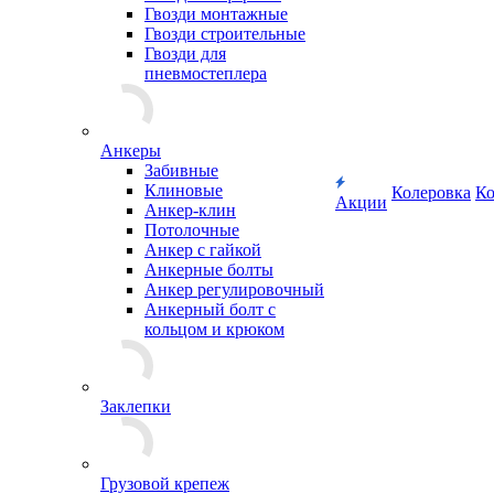
Гвозди монтажные
Гвозди строительные
Гвозди для
пневмостеплера
Анкеры
Забивные
Клиновые
Колеровка
Ко
Акции
Анкер-клин
Потолочные
Анкер с гайкой
Анкерные болты
Анкер регулировочный
Анкерный болт с
кольцом и крюком
Заклепки
Грузовой крепеж