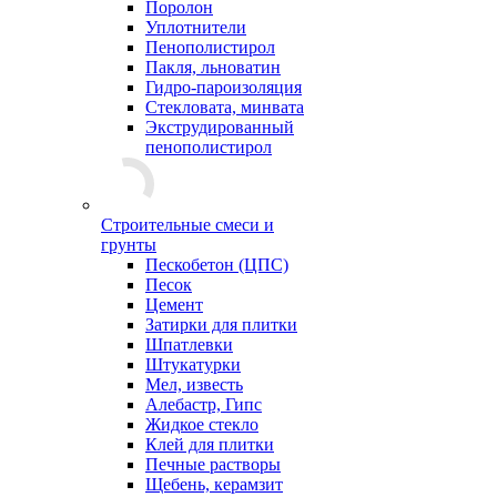
Поролон
Уплотнители
Пенополистирол
Пакля, льноватин
Гидро-пароизоляция
Стекловата, минвата
Экструдированный
пенополистирол
Строительные смеси и
грунты
Пескобетон (ЦПС)
Песок
Цемент
Затирки для плитки
Шпатлевки
Штукатурки
Мел, известь
Алебастр, Гипс
Жидкое стекло
Клей для плитки
Печные растворы
Щебень, керамзит