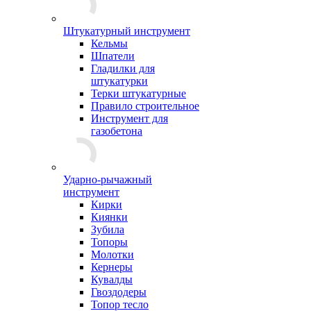
Штукатурный инструмент
Кельмы
Шпатели
Гладилки для
штукатурки
Терки штукатурные
Правило строительное
Инструмент для
газобетона
Ударно-рычажный
инструмент
Кирки
Киянки
Зубила
Топоры
Молотки
Кернеры
Кувалды
Гвоздодеры
Топор тесло