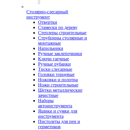
Столярно-слесарный
инструмент
Отвертки
Стамески по дереву
Степлеры строительные
Струбцины столярные и
монтажные
Напильники
Ручные заклепочники
Ключи гаечные
Ручные рубанки
Тиски слесарные
Головки торцевые
Ножовки и полотна
Ножи строительные
Щетки металлические
зачистные
Наборы
автоинструмента
Ящики и сумки для
инструмента
Пистолеты для пен и
герметиков