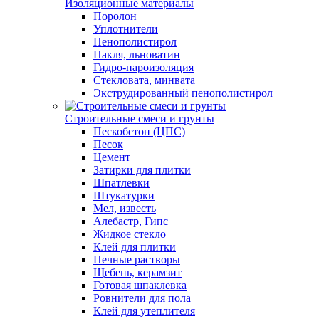
Изоляционные материалы
Поролон
Уплотнители
Пенополистирол
Пакля, льноватин
Гидро-пароизоляция
Стекловата, минвата
Экструдированный пенополистирол
Строительные смеси и грунты
Пескобетон (ЦПС)
Песок
Цемент
Затирки для плитки
Шпатлевки
Штукатурки
Мел, известь
Алебастр, Гипс
Жидкое стекло
Клей для плитки
Печные растворы
Щебень, керамзит
Готовая шпаклевка
Ровнители для пола
Клей для утеплителя