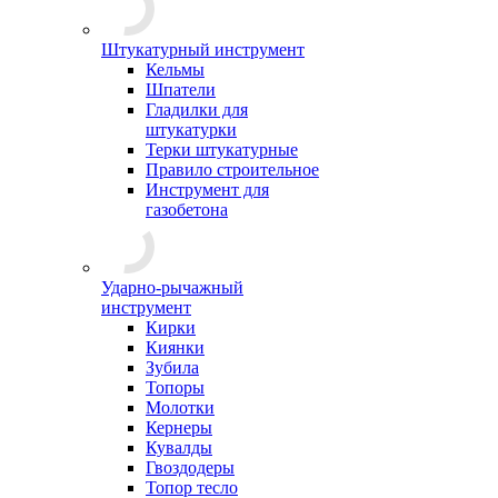
Штукатурный инструмент
Кельмы
Шпатели
Гладилки для
штукатурки
Терки штукатурные
Правило строительное
Инструмент для
газобетона
Ударно-рычажный
инструмент
Кирки
Киянки
Зубила
Топоры
Молотки
Кернеры
Кувалды
Гвоздодеры
Топор тесло