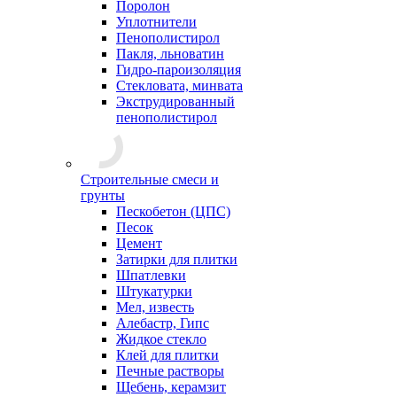
Поролон
Уплотнители
Пенополистирол
Пакля, льноватин
Гидро-пароизоляция
Стекловата, минвата
Экструдированный
пенополистирол
Строительные смеси и
грунты
Пескобетон (ЦПС)
Песок
Цемент
Затирки для плитки
Шпатлевки
Штукатурки
Мел, известь
Алебастр, Гипс
Жидкое стекло
Клей для плитки
Печные растворы
Щебень, керамзит