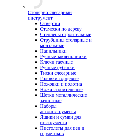
Столярно-слесарный
инструмент
Отвертки
Стамески по дереву
Степлеры строительные
Струбцины столярные и
монтажные
Напильники
Ручные заклепочники
Ключи гаечные
Ручные рубанки
Тиски слесарные
Головки торцевые
Ножовки и полотна
Ножи строительные
Щетки металлические
зачистные
Наборы
автоинструмента
Ящики и сумки для
инструмента
Пистолеты для пен и
герметиков