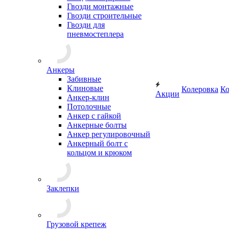
Гвозди монтажные
Гвозди строительные
Гвозди для
пневмостеплера
Анкеры
Забивные
Клиновые
Колеровка
Ко
Акции
Анкер-клин
Потолочные
Анкер с гайкой
Анкерные болты
Анкер регулировочный
Анкерный болт с
кольцом и крюком
Заклепки
Грузовой крепеж