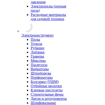
давления
Электропилы (цепная
пила)
Расходные материалы
для садовой техники
Электроинструмент
Пилы
Точила
Рубанки
Лобзики
Граверы
Миксеры
Пылесосы
Вибраторы
Штроборезы
Перфораторы
Болгарки (УШМ)
Отбойные молотки
Клеевые пистолеты
Строительные фены
Дрели и шуруповерты
Шлифовальные