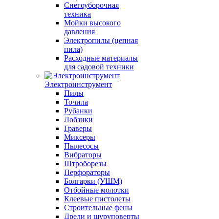
Снегоуборочная
техника
Мойки высокого
давления
Электропилы (цепная
пила)
Расходные материалы
для садовой техники
Электроинструмент
Пилы
Точила
Рубанки
Лобзики
Граверы
Миксеры
Пылесосы
Вибраторы
Штроборезы
Перфораторы
Болгарки (УШМ)
Отбойные молотки
Клеевые пистолеты
Строительные фены
Дрели и шуруповерты