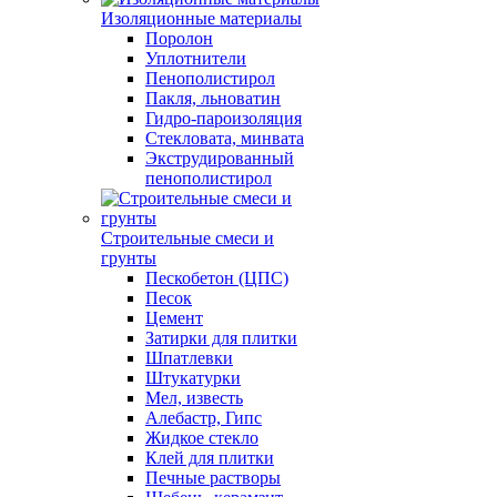
Изоляционные материалы
Поролон
Уплотнители
Пенополистирол
Пакля, льноватин
Гидро-пароизоляция
Стекловата, минвата
Экструдированный
пенополистирол
Строительные смеси и
грунты
Пескобетон (ЦПС)
Песок
Цемент
Затирки для плитки
Шпатлевки
Штукатурки
Мел, известь
Алебастр, Гипс
Жидкое стекло
Клей для плитки
Печные растворы