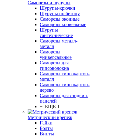
Саморезы и шурупы
Шурупы-крючки
Шурупы по бетону
Саморезы оконные
Саморезы кровельные
Шурупы
сантехнические
Саморезы металл-
металл
Саморезы
универсальные
Саморезы для
гипсоволокна
Саморезы гипсокартон-
металл
Саморезы гипсокартон-
дерево
Саморезы для сэндвич-
панелей
+ ЕЩЕ 1
Метрический крепеж
Гайки
Болты
Винты