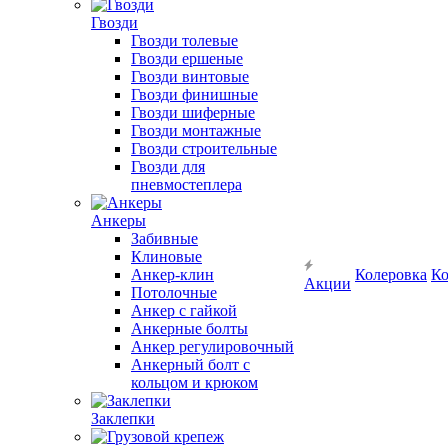
Гвозди
Гвозди толевые
Гвозди ершеные
Гвозди винтовые
Гвозди финишные
Гвозди шиферные
Гвозди монтажные
Гвозди строительные
Гвозди для
пневмостеплера
Анкеры
Забивные
Клиновые
Анкер-клин
Колеровка
Ко
Акции
Потолочные
Анкер с гайкой
Анкерные болты
Анкер регулировочный
Анкерный болт с
кольцом и крюком
Заклепки