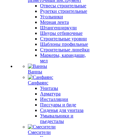
разметочный инструмент
Отвесы строительные
Рулетки строительные
Угольники
Мерная лента
Штангенциркули
Шнуры отбивочные
Строительные уровни
Шаблоны профильные
Строительные линейки
Маркеры, карандаши,
мел
Ванны
Санфаянс
Унитазы
Арматура
Инсталляции
Писсуары и биде
Сиденья для унитаза
Умывальники и
пьедесталы
Смесители