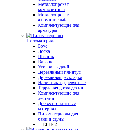
Металлопрокат
композитный
Металлопрокат
алюминиевый
Комплектующие для
арматуры
Пиломатериалы
Брус
Доска
Штапик
Вагонка
Уголок гладкий
Деревянный плинтус
Деревянная раскладка
Наличники деревянные
Террасная доска декинг
Комплектующие для
лестниц
Древесно-плитные
материалы
Пиломатериалы для
бани и сауны
+ ЕЩЕ 2