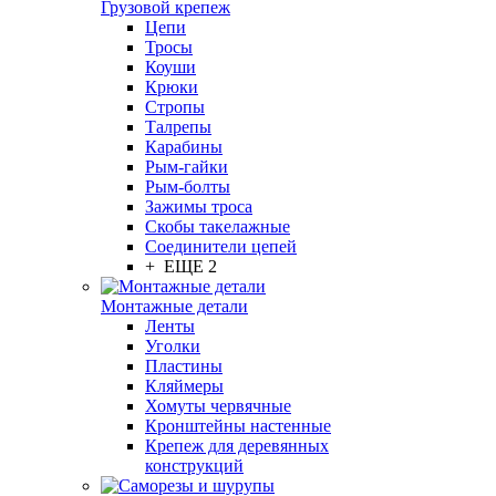
Грузовой крепеж
Цепи
Тросы
Коуши
Крюки
Стропы
Талрепы
Карабины
Рым-гайки
Рым-болты
Зажимы троса
Скобы такелажные
Соединители цепей
+ ЕЩЕ 2
Монтажные детали
Ленты
Уголки
Пластины
Кляймеры
Хомуты червячные
Кронштейны настенные
Крепеж для деревянных
конструкций