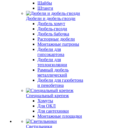
Шайбы
Штанги
Дюбели и дюбель-гвозди
Дюбель хомут
Дюбель-гвозди
Дюбель бабочка
Распорные дюбели
Монтажные патроны
Дюбели для
гипсокартона
Дюбели для
теплоизоляции
Рамный дюбель
металлический
Дюбели для газобетона
и пенобетона
Специальный крепеж
Хомуты
Для ОКЛ
Для сантехники
Монтажные площадки
Светильники