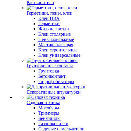
Растворители
Герметики, пены, клеи
Клей ПВА
Герметики
Жидкие гвозди
Клеи столярные
Пены монтажные
Мастика клеящая
Клеи строительные
Клеи универсальные
Грунтовочные составы
Грунтовка
Бетонконтакт
Гидрофобизаторы
Декоративные штукатурки
Садовая техника
Мотобуры
Триммеры
Бензопилы
Газонокосилки
Садовые измельчители