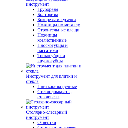
инструмент
Труборезы
Болторезы
Бокорезы и кусачки
Ножницы по металлу
Строительные клещи
Ножницы
хозяйственные
Плоскогубцы и
пассатижи
Тонкогубцы и
круглогубцы
Инструмент для плитки и
стекла
Плиткорезы ручные
Стеклодомкраты,
стеклорезы
Столярно-слесарный
инструмент
Отвертки
Стамески по дереву