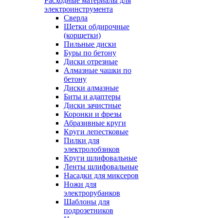
Расходные материалы для
электроинструмента
Сверла
Щетки обдирочные
(корщетки)
Пильные диски
Буры по бетону
Диски отрезные
Алмазные чашки по
бетону
Диски алмазные
Биты и адаптеры
Диски зачистные
Коронки и фрезы
Абразивные круги
Круги лепестковые
Пилки для
электролобзиков
Круги шлифовальные
Ленты шлифовальные
Насадки для миксеров
Ножи для
электрорубанков
Шаблоны для
подрозетников