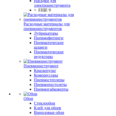
Насадки для
электроинструмента
+ ЕЩЕ 9
Расходные материалы для
пневмоинструментов
Лубрикаторы
Пневмофитинги
Пневматические
шланги
Пневматические
редукторы
Пневмоинструмент
Краскопульт
Компрессоры
Пневмостеплеры
Пневмопистолеты
Пневмогайковерты
Обои
Стеклообои
Клей для обоев
Виниловые обои