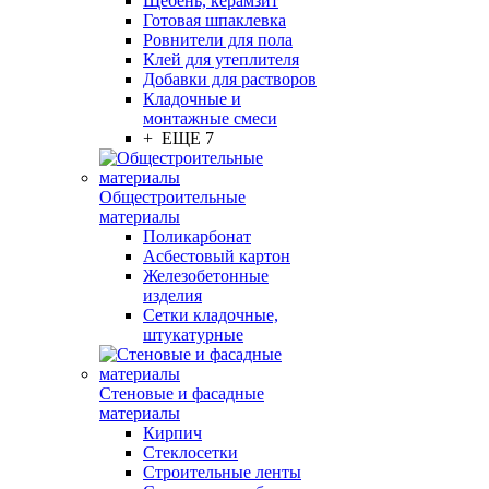
Щебень, керамзит
Готовая шпаклевка
Ровнители для пола
Клей для утеплителя
Добавки для растворов
Кладочные и
монтажные смеси
+ ЕЩЕ 7
Общестроительные
материалы
Поликарбонат
Асбестовый картон
Железобетонные
изделия
Сетки кладочные,
штукатурные
Стеновые и фасадные
материалы
Кирпич
Стеклосетки
Строительные ленты