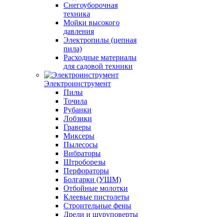
Снегоуборочная
техника
Мойки высокого
давления
Электропилы (цепная
пила)
Расходные материалы
для садовой техники
Электроинструмент
Пилы
Точила
Рубанки
Лобзики
Граверы
Миксеры
Пылесосы
Вибраторы
Штроборезы
Перфораторы
Болгарки (УШМ)
Отбойные молотки
Клеевые пистолеты
Строительные фены
Дрели и шуруповерты