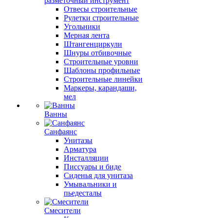
разметочный инструмент
Отвесы строительные
Рулетки строительные
Угольники
Мерная лента
Штангенциркули
Шнуры отбивочные
Строительные уровни
Шаблоны профильные
Строительные линейки
Маркеры, карандаши,
мел
Ванны
Санфаянс
Унитазы
Арматура
Инсталляции
Писсуары и биде
Сиденья для унитаза
Умывальники и
пьедесталы
Смесители