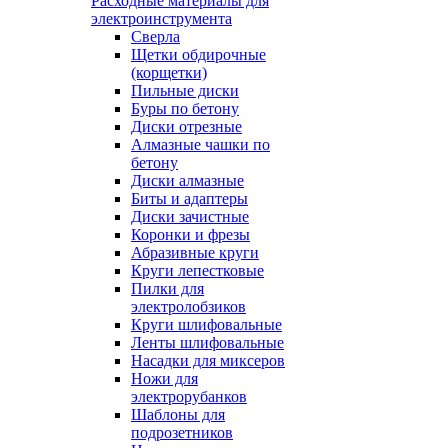
Расходные материалы для
электроинструмента
Сверла
Щетки обдирочные
(корщетки)
Пильные диски
Буры по бетону
Диски отрезные
Алмазные чашки по
бетону
Диски алмазные
Биты и адаптеры
Диски зачистные
Коронки и фрезы
Абразивные круги
Круги лепестковые
Пилки для
электролобзиков
Круги шлифовальные
Ленты шлифовальные
Насадки для миксеров
Ножи для
электрорубанков
Шаблоны для
подрозетников