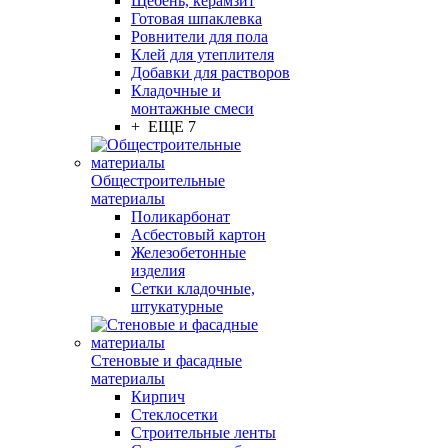
Щебень, керамзит
Готовая шпаклевка
Ровнители для пола
Клей для утеплителя
Добавки для растворов
Кладочные и
монтажные смеси
+ ЕЩЕ 7
Общестроительные
материалы
Поликарбонат
Асбестовый картон
Железобетонные
изделия
Сетки кладочные,
штукатурные
Стеновые и фасадные
материалы
Кирпич
Стеклосетки
Строительные ленты