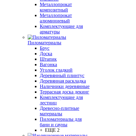
Металлопрокат
композитный
Металлопрокат
алюминиевый
Комплектующие для
арматуры
Пиломатериалы
Брус
Доска
Штапик
Вагонка
Уголок гладкий
Деревянный плинтус
Деревянная раскладка
Наличники деревянные
Террасная доска декинг
Комплектующие для
лестниц
Древесно-плитные
материалы
Пиломатериалы для
бани и сауны
+ ЕЩЕ 2