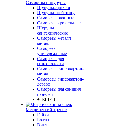
Саморезы и шурупы
Шурупы-крючки
Шурупы по бетону
Саморезы оконные
Саморезы кровельные
Шурупы
сантехнические
Саморезы металл-
металл
Саморезы
универсальные
Саморезы для
гипсоволокна
Саморезы гипсокартон-
металл
Саморезы гипсокартон-
дерево
Саморезы для сэндвич-
панелей
+ ЕЩЕ 1
Метрический крепеж
Гайки
Болты
Винты