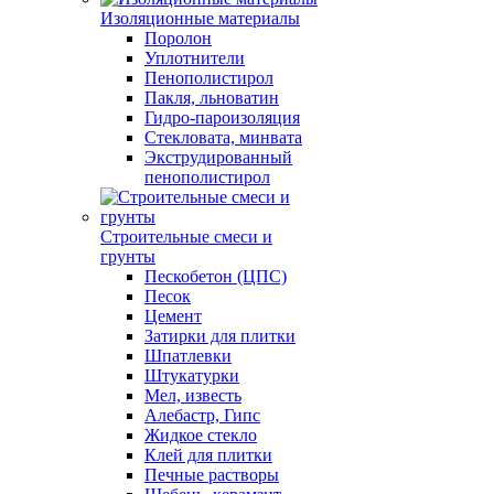
Изоляционные материалы
Поролон
Уплотнители
Пенополистирол
Пакля, льноватин
Гидро-пароизоляция
Стекловата, минвата
Экструдированный
пенополистирол
Строительные смеси и
грунты
Пескобетон (ЦПС)
Песок
Цемент
Затирки для плитки
Шпатлевки
Штукатурки
Мел, известь
Алебастр, Гипс
Жидкое стекло
Клей для плитки
Печные растворы