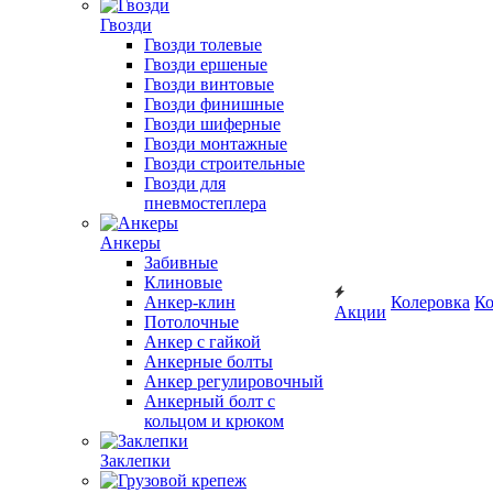
Гвозди
Гвозди толевые
Гвозди ершеные
Гвозди винтовые
Гвозди финишные
Гвозди шиферные
Гвозди монтажные
Гвозди строительные
Гвозди для
пневмостеплера
Анкеры
Забивные
Клиновые
Анкер-клин
Колеровка
Ко
Акции
Потолочные
Анкер с гайкой
Анкерные болты
Анкер регулировочный
Анкерный болт с
кольцом и крюком
Заклепки