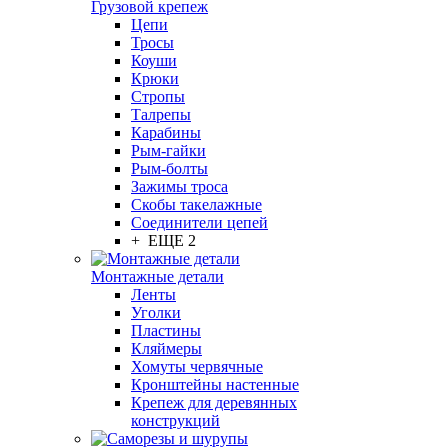
Грузовой крепеж
Цепи
Тросы
Коуши
Крюки
Стропы
Талрепы
Карабины
Рым-гайки
Рым-болты
Зажимы троса
Скобы такелажные
Соединители цепей
+ ЕЩЕ 2
Монтажные детали
Ленты
Уголки
Пластины
Кляймеры
Хомуты червячные
Кронштейны настенные
Крепеж для деревянных
конструкций