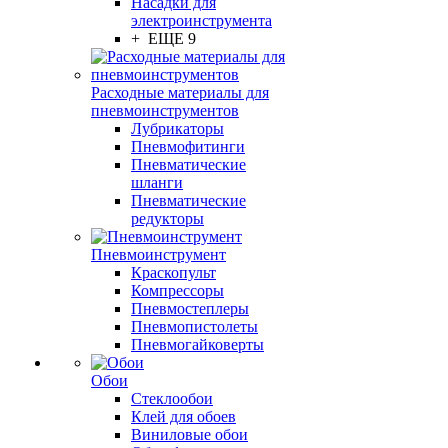
Насадки для
электроинструмента
+ ЕЩЕ 9
Расходные материалы для
пневмоинструментов
Лубрикаторы
Пневмофитинги
Пневматические
шланги
Пневматические
редукторы
Пневмоинструмент
Краскопульт
Компрессоры
Пневмостеплеры
Пневмопистолеты
Пневмогайковерты
Обои
Стеклообои
Клей для обоев
Виниловые обои