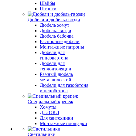
Шайбы
Штанги
Дюбели и дюбель-гвозди
Дюбель хомут
Дюбель-гвозди
Дюбель бабочка
Распорные дюбели
Монтажные патроны
Дюбели для
гипсокартона
Дюбели для
теплоизоляции
Рамный дюбель
металлический
Дюбели для газобетона
и пенобетона
Специальный крепеж
Хомуты
Для ОКЛ
Для сантехники
Монтажные площадки
Светильники