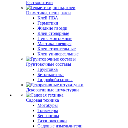
Растворители
Герметики, пены, клеи
Клей ПВА
Герметики
Жидкие гвозди
Клеи столярные
Пены монтажные
Мастика клеящая
Клеи строительные
Клеи универсальные
Грунтовочные составы
Грунтовка
Бетонконтакт
Гидрофобизаторы
Декоративные штукатурки
Садовая техника
Мотобуры
Триммеры
Бензопилы
Газонокосилки
Садовые измельчители