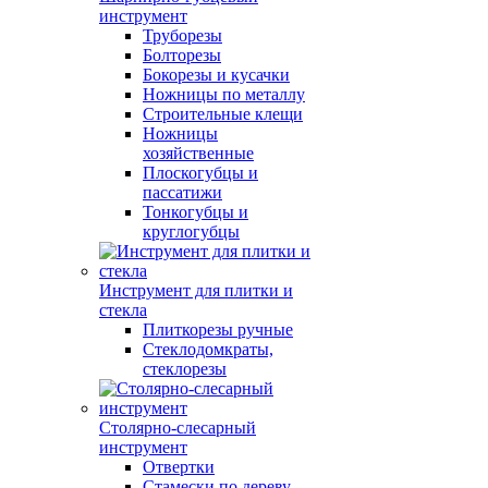
инструмент
Труборезы
Болторезы
Бокорезы и кусачки
Ножницы по металлу
Строительные клещи
Ножницы
хозяйственные
Плоскогубцы и
пассатижи
Тонкогубцы и
круглогубцы
Инструмент для плитки и
стекла
Плиткорезы ручные
Стеклодомкраты,
стеклорезы
Столярно-слесарный
инструмент
Отвертки
Стамески по дереву