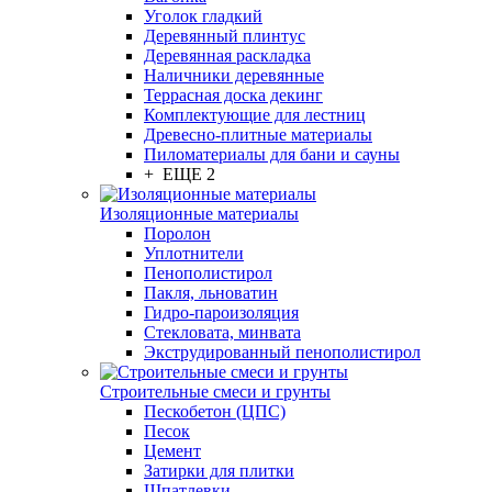
Уголок гладкий
Деревянный плинтус
Деревянная раскладка
Наличники деревянные
Террасная доска декинг
Комплектующие для лестниц
Древесно-плитные материалы
Пиломатериалы для бани и сауны
+ ЕЩЕ 2
Изоляционные материалы
Поролон
Уплотнители
Пенополистирол
Пакля, льноватин
Гидро-пароизоляция
Стекловата, минвата
Экструдированный пенополистирол
Строительные смеси и грунты
Пескобетон (ЦПС)
Песок
Цемент
Затирки для плитки
Шпатлевки