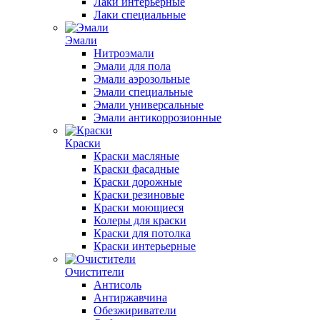
Лаки интерьерные
Лаки специальные
Эмали
Нитроэмали
Эмали для пола
Эмали аэрозольные
Эмали специальные
Эмали универсальные
Эмали антикоррозионные
Краски
Краски масляные
Краски фасадные
Краски дорожные
Краски резиновые
Краски моющиеся
Колеры для краски
Краски для потолка
Краски интерьерные
Очистители
Антисоль
Антиржавчина
Обезжириватели