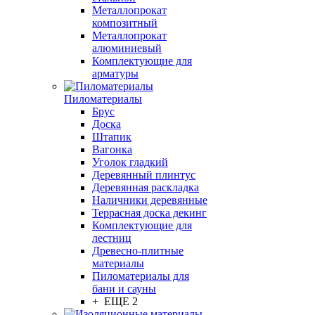
Металлопрокат
композитный
Металлопрокат
алюминиевый
Комплектующие для
арматуры
Пиломатериалы
Брус
Доска
Штапик
Вагонка
Уголок гладкий
Деревянный плинтус
Деревянная раскладка
Наличники деревянные
Террасная доска декинг
Комплектующие для
лестниц
Древесно-плитные
материалы
Пиломатериалы для
бани и сауны
+ ЕЩЕ 2