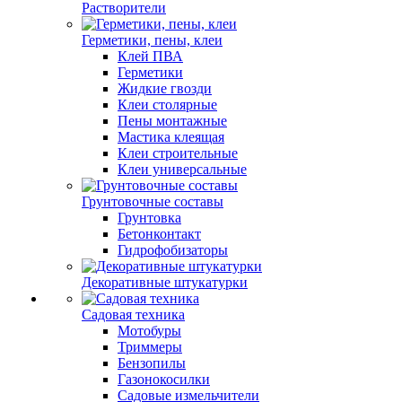
Растворители
Герметики, пены, клеи
Клей ПВА
Герметики
Жидкие гвозди
Клеи столярные
Пены монтажные
Мастика клеящая
Клеи строительные
Клеи универсальные
Грунтовочные составы
Грунтовка
Бетонконтакт
Гидрофобизаторы
Декоративные штукатурки
Садовая техника
Мотобуры
Триммеры
Бензопилы
Газонокосилки
Садовые измельчители