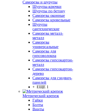
Саморезы и шурупы
Шурупы-крючки
Шурупы по бетону
Саморезы оконные
Саморезы кровельные
Шурупы
сантехнические
Саморезы металл-
металл
Саморезы
универсальные
Саморезы для
гипсоволокна
Саморезы гипсокартон-
металл
Саморезы гипсокартон-
дерево
Саморезы для сэндвич-
панелей
+ ЕЩЕ 1
Метрический крепеж
Гайки
Болты
Винты