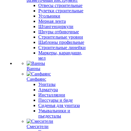
разметочный инструмент
Отвесы строительные
Рулетки строительные
Угольники
Мерная лента
Штангенциркули
Шнуры отбивочные
Строительные уровни
Шаблоны профильные
Строительные линейки
Маркеры, карандаши,
мел
Ванны
Санфаянс
Унитазы
Арматура
Инсталляции
Писсуары и биде
Сиденья для унитаза
Умывальники и
пьедесталы
Смесители