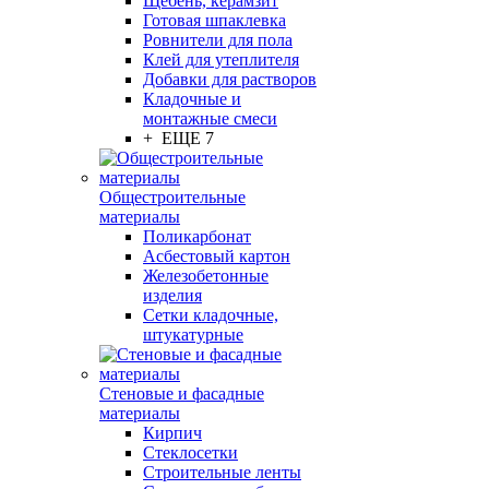
Щебень, керамзит
Готовая шпаклевка
Ровнители для пола
Клей для утеплителя
Добавки для растворов
Кладочные и
монтажные смеси
+ ЕЩЕ 7
Общестроительные
материалы
Поликарбонат
Асбестовый картон
Железобетонные
изделия
Сетки кладочные,
штукатурные
Стеновые и фасадные
материалы
Кирпич
Стеклосетки
Строительные ленты