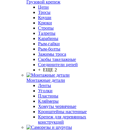
Грузовой крепеж
Цепи
Тросы
Коуши
Крюки
Стропы
Талрепы
Карабины
Рым-гайки
Рым-болты
Зажимы троса
Скобы такелажные
Соединители цепей
+ ЕЩЕ 2
Монтажные детали
Ленты
Уголки
Пластины
Кляймеры
Хомуты червячные
Кронштейны настенные
Крепеж для деревянных
конструкций