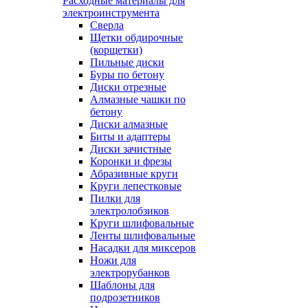
Расходные материалы для
электроинструмента
Сверла
Щетки обдирочные
(корщетки)
Пильные диски
Буры по бетону
Диски отрезные
Алмазные чашки по
бетону
Диски алмазные
Биты и адаптеры
Диски зачистные
Коронки и фрезы
Абразивные круги
Круги лепестковые
Пилки для
электролобзиков
Круги шлифовальные
Ленты шлифовальные
Насадки для миксеров
Ножи для
электрорубанков
Шаблоны для
подрозетников