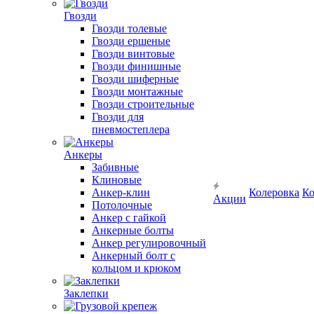
Гвозди
Гвозди толевые
Гвозди ершеные
Гвозди винтовые
Гвозди финишные
Гвозди шиферные
Гвозди монтажные
Гвозди строительные
Гвозди для
пневмостеплера
Анкеры
Забивные
Клиновые
Анкер-клин
Колеровка
Ко
Акции
Потолочные
Анкер с гайкой
Анкерные болты
Анкер регулировочный
Анкерный болт с
кольцом и крюком
Заклепки