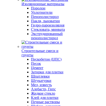
Изоляционные материалы
Поролон
Уплотнители
Пенополистирол
Пакля, льноватин
Гидро-пароизоляция
Стекловата, минвата
Экструдированный
пенополистирол
Строительные смеси и
грунты
Пескобетон (ЦПС)
Песок
Цемент
Затирки для плитки
Шпатлевки
Штукатурки
Мел, известь
Алебастр, Гипс
Жидкое стекло
Клей для плитки
Печные растворы