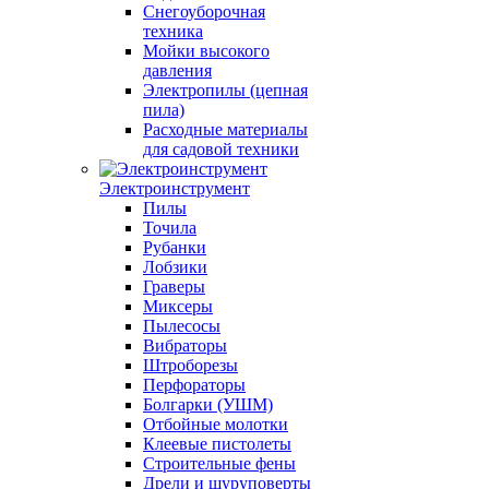
Снегоуборочная
техника
Мойки высокого
давления
Электропилы (цепная
пила)
Расходные материалы
для садовой техники
Электроинструмент
Пилы
Точила
Рубанки
Лобзики
Граверы
Миксеры
Пылесосы
Вибраторы
Штроборезы
Перфораторы
Болгарки (УШМ)
Отбойные молотки
Клеевые пистолеты
Строительные фены
Дрели и шуруповерты