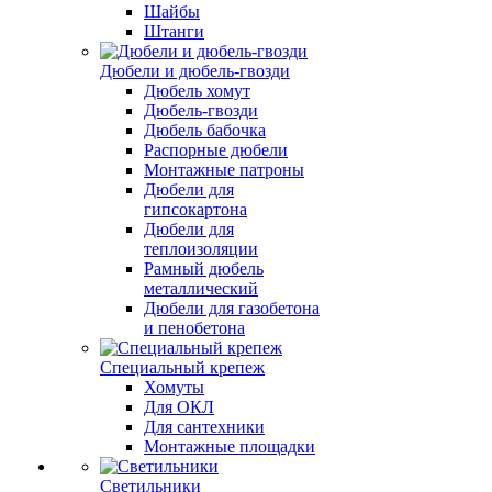
Шайбы
Штанги
Дюбели и дюбель-гвозди
Дюбель хомут
Дюбель-гвозди
Дюбель бабочка
Распорные дюбели
Монтажные патроны
Дюбели для
гипсокартона
Дюбели для
теплоизоляции
Рамный дюбель
металлический
Дюбели для газобетона
и пенобетона
Специальный крепеж
Хомуты
Для ОКЛ
Для сантехники
Монтажные площадки
Светильники