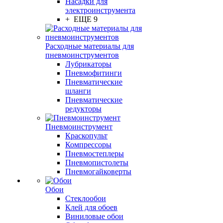
Насадки для
электроинструмента
+ ЕЩЕ 9
Расходные материалы для
пневмоинструментов
Лубрикаторы
Пневмофитинги
Пневматические
шланги
Пневматические
редукторы
Пневмоинструмент
Краскопульт
Компрессоры
Пневмостеплеры
Пневмопистолеты
Пневмогайковерты
Обои
Стеклообои
Клей для обоев
Виниловые обои