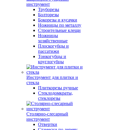
инструмент
Труборезы
Болторезы
Бокорезы и кусачки
Ножницы по металлу
Строительные клещи
Ножницы
хозяйственные
Плоскогубцы и
пассатижи
Тонкогубцы и
круглогубцы
Инструмент для плитки и
стекла
Плиткорезы ручные
Стеклодомкраты,
стеклорезы
Столярно-слесарный
инструмент
Отвертки
Стамески по дереву