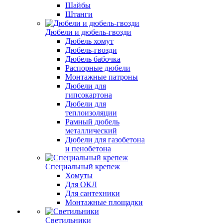
Шайбы
Штанги
Дюбели и дюбель-гвозди
Дюбель хомут
Дюбель-гвозди
Дюбель бабочка
Распорные дюбели
Монтажные патроны
Дюбели для
гипсокартона
Дюбели для
теплоизоляции
Рамный дюбель
металлический
Дюбели для газобетона
и пенобетона
Специальный крепеж
Хомуты
Для ОКЛ
Для сантехники
Монтажные площадки
Светильники