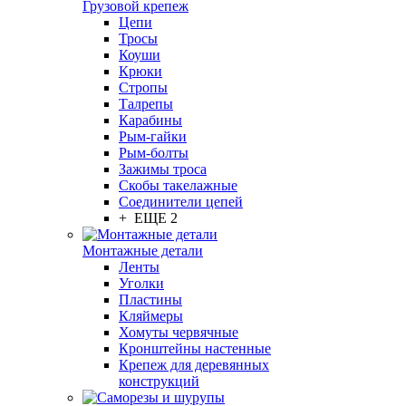
Грузовой крепеж
Цепи
Тросы
Коуши
Крюки
Стропы
Талрепы
Карабины
Рым-гайки
Рым-болты
Зажимы троса
Скобы такелажные
Соединители цепей
+ ЕЩЕ 2
Монтажные детали
Ленты
Уголки
Пластины
Кляймеры
Хомуты червячные
Кронштейны настенные
Крепеж для деревянных
конструкций