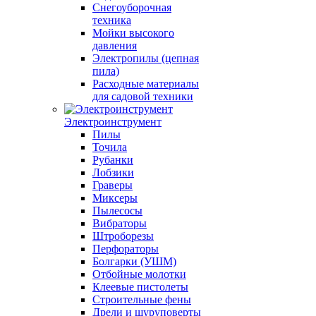
Снегоуборочная
техника
Мойки высокого
давления
Электропилы (цепная
пила)
Расходные материалы
для садовой техники
Электроинструмент
Пилы
Точила
Рубанки
Лобзики
Граверы
Миксеры
Пылесосы
Вибраторы
Штроборезы
Перфораторы
Болгарки (УШМ)
Отбойные молотки
Клеевые пистолеты
Строительные фены
Дрели и шуруповерты