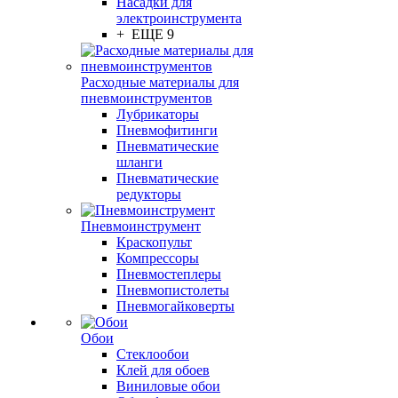
Насадки для
электроинструмента
+ ЕЩЕ 9
Расходные материалы для
пневмоинструментов
Лубрикаторы
Пневмофитинги
Пневматические
шланги
Пневматические
редукторы
Пневмоинструмент
Краскопульт
Компрессоры
Пневмостеплеры
Пневмопистолеты
Пневмогайковерты
Обои
Стеклообои
Клей для обоев
Виниловые обои