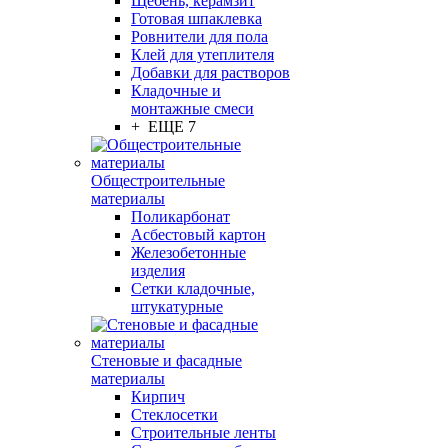
Щебень, керамзит
Готовая шпаклевка
Ровнители для пола
Клей для утеплителя
Добавки для растворов
Кладочные и
монтажные смеси
+ ЕЩЕ 7
Общестроительные
материалы
Поликарбонат
Асбестовый картон
Железобетонные
изделия
Сетки кладочные,
штукатурные
Стеновые и фасадные
материалы
Кирпич
Стеклосетки
Строительные ленты