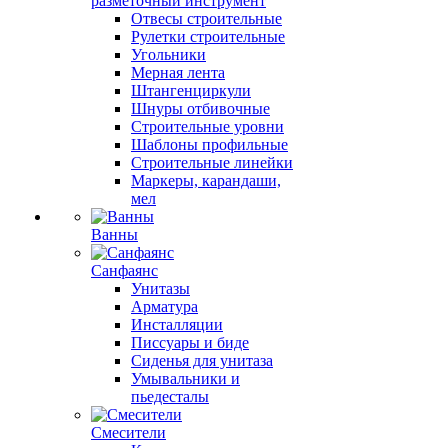
разметочный инструмент
Отвесы строительные
Рулетки строительные
Угольники
Мерная лента
Штангенциркули
Шнуры отбивочные
Строительные уровни
Шаблоны профильные
Строительные линейки
Маркеры, карандаши,
мел
Ванны
Санфаянс
Унитазы
Арматура
Инсталляции
Писсуары и биде
Сиденья для унитаза
Умывальники и
пьедесталы
Смесители