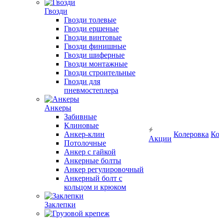
Гвозди
Гвозди толевые
Гвозди ершеные
Гвозди винтовые
Гвозди финишные
Гвозди шиферные
Гвозди монтажные
Гвозди строительные
Гвозди для
пневмостеплера
Анкеры
Забивные
Клиновые
Анкер-клин
Колеровка
Ко
Акции
Потолочные
Анкер с гайкой
Анкерные болты
Анкер регулировочный
Анкерный болт с
кольцом и крюком
Заклепки