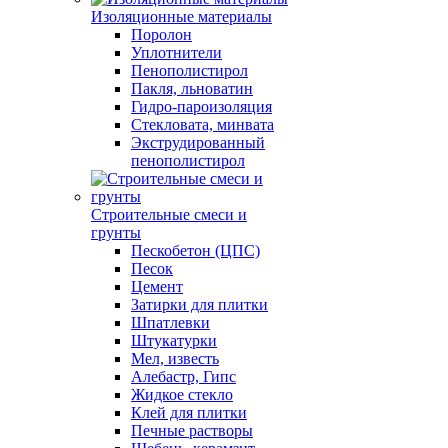
Изоляционные материалы
Поролон
Уплотнители
Пенополистирол
Пакля, льноватин
Гидро-пароизоляция
Стекловата, минвата
Экструдированный
пенополистирол
Строительные смеси и
грунты
Пескобетон (ЦПС)
Песок
Цемент
Затирки для плитки
Шпатлевки
Штукатурки
Мел, известь
Алебастр, Гипс
Жидкое стекло
Клей для плитки
Печные растворы