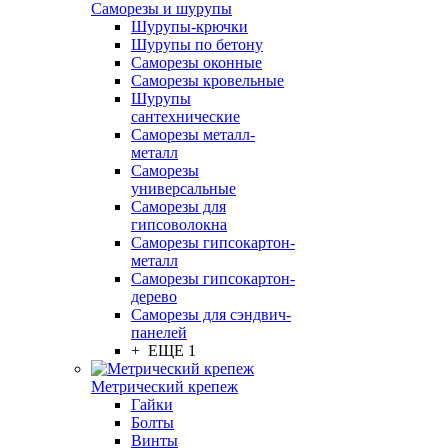
Саморезы и шурупы
Шурупы-крючки
Шурупы по бетону
Саморезы оконные
Саморезы кровельные
Шурупы
сантехнические
Саморезы металл-
металл
Саморезы
универсальные
Саморезы для
гипсоволокна
Саморезы гипсокартон-
металл
Саморезы гипсокартон-
дерево
Саморезы для сэндвич-
панелей
+ ЕЩЕ 1
Метрический крепеж
Гайки
Болты
Винты