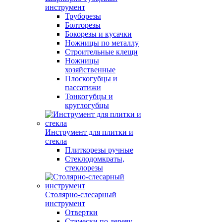
инструмент
Труборезы
Болторезы
Бокорезы и кусачки
Ножницы по металлу
Строительные клещи
Ножницы
хозяйственные
Плоскогубцы и
пассатижи
Тонкогубцы и
круглогубцы
Инструмент для плитки и
стекла
Плиткорезы ручные
Стеклодомкраты,
стеклорезы
Столярно-слесарный
инструмент
Отвертки
Стамески по дереву