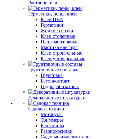
Растворители
Герметики, пены, клеи
Клей ПВА
Герметики
Жидкие гвозди
Клеи столярные
Пены монтажные
Мастика клеящая
Клеи строительные
Клеи универсальные
Грунтовочные составы
Грунтовка
Бетонконтакт
Гидрофобизаторы
Декоративные штукатурки
Садовая техника
Мотобуры
Триммеры
Бензопилы
Газонокосилки
Садовые измельчители