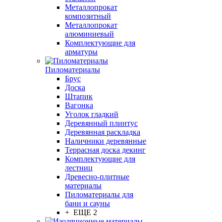
Металлопрокат
композитный
Металлопрокат
алюминиевый
Комплектующие для
арматуры
Пиломатериалы
Брус
Доска
Штапик
Вагонка
Уголок гладкий
Деревянный плинтус
Деревянная раскладка
Наличники деревянные
Террасная доска декинг
Комплектующие для
лестниц
Древесно-плитные
материалы
Пиломатериалы для
бани и сауны
+ ЕЩЕ 2