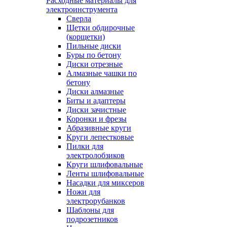
Расходные материалы для
электроинструмента
Сверла
Щетки обдирочные
(корщетки)
Пильные диски
Буры по бетону
Диски отрезные
Алмазные чашки по
бетону
Диски алмазные
Биты и адаптеры
Диски зачистные
Коронки и фрезы
Абразивные круги
Круги лепестковые
Пилки для
электролобзиков
Круги шлифовальные
Ленты шлифовальные
Насадки для миксеров
Ножи для
электрорубанков
Шаблоны для
подрозетников