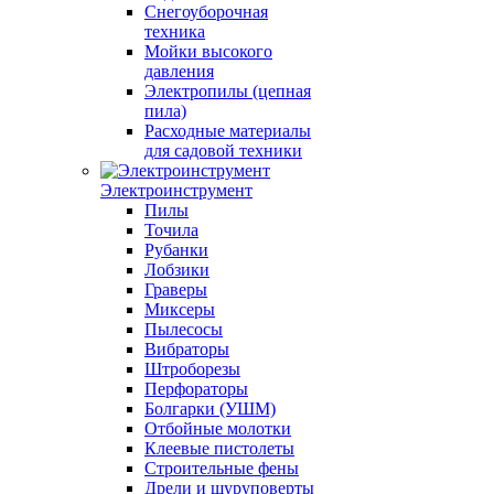
Снегоуборочная
техника
Мойки высокого
давления
Электропилы (цепная
пила)
Расходные материалы
для садовой техники
Электроинструмент
Пилы
Точила
Рубанки
Лобзики
Граверы
Миксеры
Пылесосы
Вибраторы
Штроборезы
Перфораторы
Болгарки (УШМ)
Отбойные молотки
Клеевые пистолеты
Строительные фены
Дрели и шуруповерты