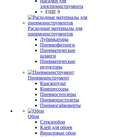
Насадки для
электроинструмента
+ ЕЩЕ 9
Расходные материалы для
пневмоинструментов
Лубрикаторы
Пневмофитинги
Пневматические
шланги
Пневматические
редукторы
Пневмоинструмент
Краскопульт
Компрессоры
Пневмостеплеры
Пневмопистолеты
Пневмогайковерты
Обои
Стеклообои
Клей для обоев
Виниловые обои