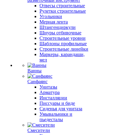
разметочный инструмент
Отвесы строительные
Рулетки строительные
Угольники
Мерная лента
Штангенциркули
Шнуры отбивочные
Строительные уровни
Шаблоны профильные
Строительные линейки
Маркеры, карандаши,
мел
Ванны
Санфаянс
Унитазы
Арматура
Инсталляции
Писсуары и биде
Сиденья для унитаза
Умывальники и
пьедесталы
Смесители