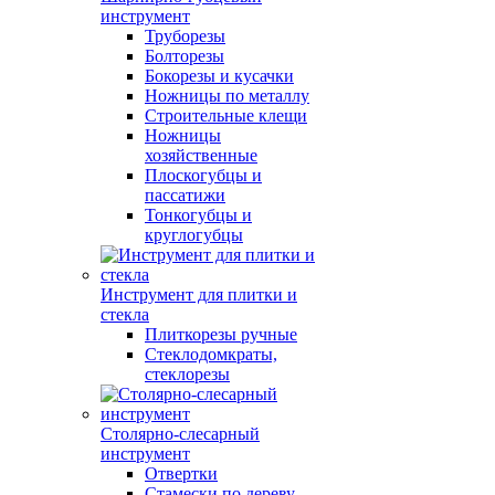
инструмент
Труборезы
Болторезы
Бокорезы и кусачки
Ножницы по металлу
Строительные клещи
Ножницы
хозяйственные
Плоскогубцы и
пассатижи
Тонкогубцы и
круглогубцы
Инструмент для плитки и
стекла
Плиткорезы ручные
Стеклодомкраты,
стеклорезы
Столярно-слесарный
инструмент
Отвертки
Стамески по дереву