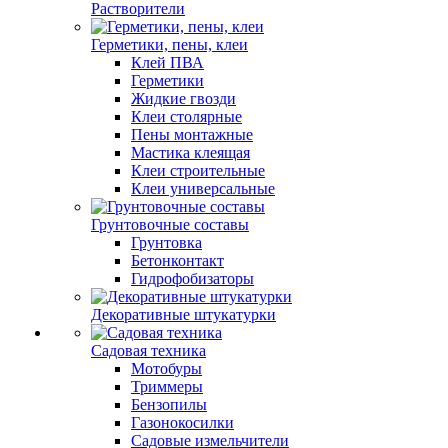
Растворители
Герметики, пены, клеи
Клей ПВА
Герметики
Жидкие гвозди
Клеи столярные
Пены монтажные
Мастика клеящая
Клеи строительные
Клеи универсальные
Грунтовочные составы
Грунтовка
Бетонконтакт
Гидрофобизаторы
Декоративные штукатурки
Садовая техника
Мотобуры
Триммеры
Бензопилы
Газонокосилки
Садовые измельчители