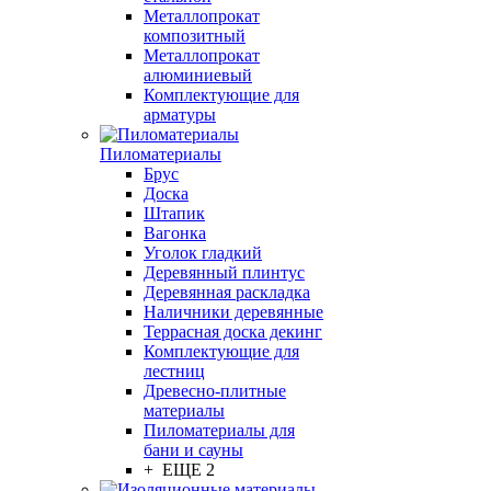
Металлопрокат
композитный
Металлопрокат
алюминиевый
Комплектующие для
арматуры
Пиломатериалы
Брус
Доска
Штапик
Вагонка
Уголок гладкий
Деревянный плинтус
Деревянная раскладка
Наличники деревянные
Террасная доска декинг
Комплектующие для
лестниц
Древесно-плитные
материалы
Пиломатериалы для
бани и сауны
+ ЕЩЕ 2