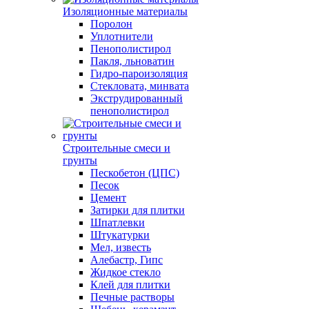
Изоляционные материалы
Поролон
Уплотнители
Пенополистирол
Пакля, льноватин
Гидро-пароизоляция
Стекловата, минвата
Экструдированный
пенополистирол
Строительные смеси и
грунты
Пескобетон (ЦПС)
Песок
Цемент
Затирки для плитки
Шпатлевки
Штукатурки
Мел, известь
Алебастр, Гипс
Жидкое стекло
Клей для плитки
Печные растворы