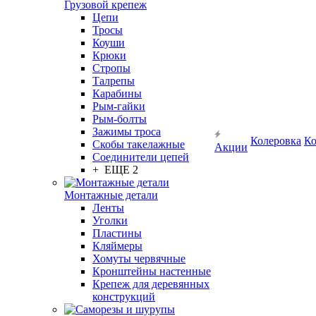
Грузовой крепеж
Цепи
Тросы
Коуши
Крюки
Стропы
Талрепы
Карабины
Рым-гайки
Рым-болты
Зажимы троса
Колеровка
Ко
Скобы такелажные
Акции
Соединители цепей
+ ЕЩЕ 2
Монтажные детали
Ленты
Уголки
Пластины
Кляймеры
Хомуты червячные
Кронштейны настенные
Крепеж для деревянных
конструкций