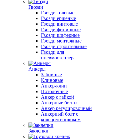
Гвозди
Гвозди толевые
Гвозди ершеные
Гвозди винтовые
Гвозди финишные
Гвозди шиферные
Гвозди монтажные
Гвозди строительные
Гвозди для
пневмостеплера
Анкеры
Забивные
Клиновые
Анкер-клин
Потолочные
Анкер с гайкой
Анкерные болты
Анкер регулировочный
Анкерный болт с
кольцом и крюком
Заклепки