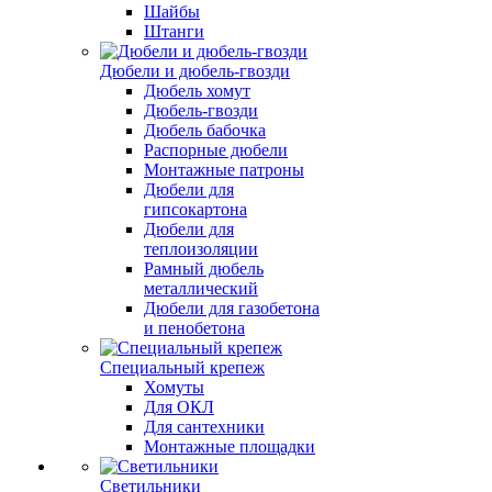
Шайбы
Штанги
Дюбели и дюбель-гвозди
Дюбель хомут
Дюбель-гвозди
Дюбель бабочка
Распорные дюбели
Монтажные патроны
Дюбели для
гипсокартона
Дюбели для
теплоизоляции
Рамный дюбель
металлический
Дюбели для газобетона
и пенобетона
Специальный крепеж
Хомуты
Для ОКЛ
Для сантехники
Монтажные площадки
Светильники