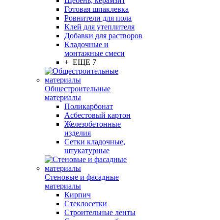
Щебень, керамзит
Готовая шпаклевка
Ровнители для пола
Клей для утеплителя
Добавки для растворов
Кладочные и
монтажные смеси
+ ЕЩЕ 7
Общестроительные
материалы
Поликарбонат
Асбестовый картон
Железобетонные
изделия
Сетки кладочные,
штукатурные
Стеновые и фасадные
материалы
Кирпич
Стеклосетки
Строительные ленты