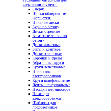
Расходные материалы для
электроинструмента
Сверла
Щетки обдирочные
(корщетки)
Пильные диски
Буры по бетону
Диски отрезные
Алмазные чашки по
бетону
Диски алмазные
Биты и адаптеры
Диски зачистные
Коронки и фрезы
Абразивные круги
Круги лепестковые
Пилки для
электролобзиков
Круги шлифовальные
Ленты шлифовальные
Насадки для миксеров
Ножи для
электрорубанков
Шаблоны для
подрозетников