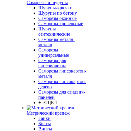
Саморезы и шурупы
Шурупы-крючки
Шурупы по бетону
Саморезы оконные
Саморезы кровельные
Шурупы
сантехнические
Саморезы металл-
металл
Саморезы
универсальные
Саморезы для
гипсоволокна
Саморезы гипсокартон-
металл
Саморезы гипсокартон-
дерево
Саморезы для сэндвич-
панелей
+ ЕЩЕ 1
Метрический крепеж
Гайки
Болты
Винты