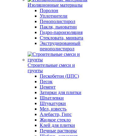
Изоляционные материалы
Поролон
Уплотнители
Пенополистирол
Пакля, льноватин
Гидро-пароизоляция
Стекловата, минвата
Экструдированный
пенополистирол
Строительные смеси и
грунты
Пескобетон (ЦПС)
Песок
Цемент
Затирки для плитки
Шпатлевки
Штукатурки
Мел, известь
Алебастр, Гипс
Жидкое стекло
Клей для плитки
Печные растворы