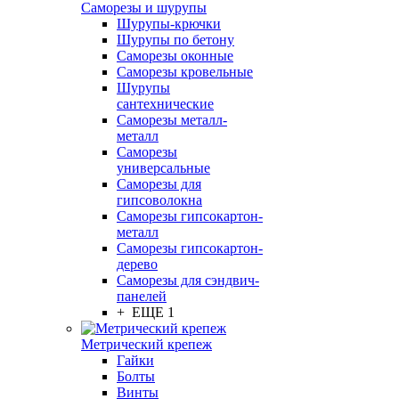
Саморезы и шурупы
Шурупы-крючки
Шурупы по бетону
Саморезы оконные
Саморезы кровельные
Шурупы
сантехнические
Саморезы металл-
металл
Саморезы
универсальные
Саморезы для
гипсоволокна
Саморезы гипсокартон-
металл
Саморезы гипсокартон-
дерево
Саморезы для сэндвич-
панелей
+ ЕЩЕ 1
Метрический крепеж
Гайки
Болты
Винты