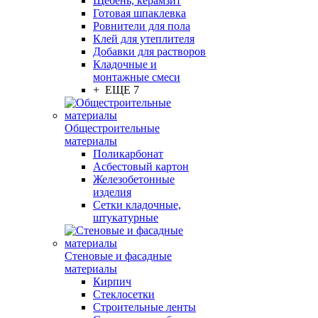
Щебень, керамзит
Готовая шпаклевка
Ровнители для пола
Клей для утеплителя
Добавки для растворов
Кладочные и
монтажные смеси
+ ЕЩЕ 7
Общестроительные
материалы
Поликарбонат
Асбестовый картон
Железобетонные
изделия
Сетки кладочные,
штукатурные
Стеновые и фасадные
материалы
Кирпич
Стеклосетки
Строительные ленты