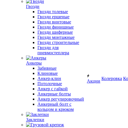
Гвозди
Гвозди толевые
Гвозди ершеные
Гвозди винтовые
Гвозди финишные
Гвозди шиферные
Гвозди монтажные
Гвозди строительные
Гвозди для
пневмостеплера
Анкеры
Забивные
Клиновые
Анкер-клин
Колеровка
Ко
Акции
Потолочные
Анкер с гайкой
Анкерные болты
Анкер регулировочный
Анкерный болт с
кольцом и крюком
Заклепки