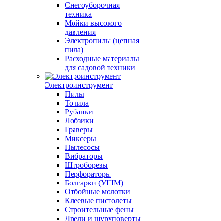
Снегоуборочная
техника
Мойки высокого
давления
Электропилы (цепная
пила)
Расходные материалы
для садовой техники
Электроинструмент
Пилы
Точила
Рубанки
Лобзики
Граверы
Миксеры
Пылесосы
Вибраторы
Штроборезы
Перфораторы
Болгарки (УШМ)
Отбойные молотки
Клеевые пистолеты
Строительные фены
Дрели и шуруповерты