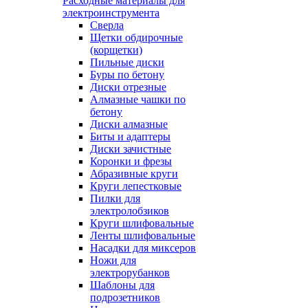
Расходные материалы для
электроинструмента
Сверла
Щетки обдирочные
(корщетки)
Пильные диски
Буры по бетону
Диски отрезные
Алмазные чашки по
бетону
Диски алмазные
Биты и адаптеры
Диски зачистные
Коронки и фрезы
Абразивные круги
Круги лепестковые
Пилки для
электролобзиков
Круги шлифовальные
Ленты шлифовальные
Насадки для миксеров
Ножи для
электрорубанков
Шаблоны для
подрозетников