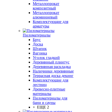
Металлопрокат
композитный
Металлопрокат
алюминиевый
Комплектующие для
арматуры
Пиломатериалы
Брус
Доска
Штапик
Вагонка
Уголок гладкий
Деревянный плинтус
Деревянная раскладка
Наличники деревянные
Террасная доска декинг
Комплектующие для
лестниц
Древесно-плитные
материалы
Пиломатериалы для
бани и сауны
+ ЕЩЕ 2