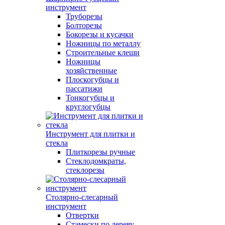
инструмент
Труборезы
Болторезы
Бокорезы и кусачки
Ножницы по металлу
Строительные клещи
Ножницы
хозяйственные
Плоскогубцы и
пассатижи
Тонкогубцы и
круглогубцы
Инструмент для плитки и
стекла
Плиткорезы ручные
Стеклодомкраты,
стеклорезы
Столярно-слесарный
инструмент
Отвертки
Стамески по дереву