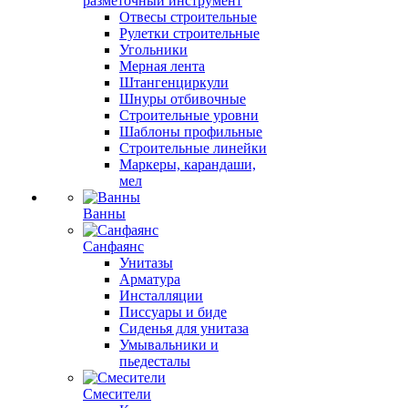
разметочный инструмент
Отвесы строительные
Рулетки строительные
Угольники
Мерная лента
Штангенциркули
Шнуры отбивочные
Строительные уровни
Шаблоны профильные
Строительные линейки
Маркеры, карандаши,
мел
Ванны
Санфаянс
Унитазы
Арматура
Инсталляции
Писсуары и биде
Сиденья для унитаза
Умывальники и
пьедесталы
Смесители