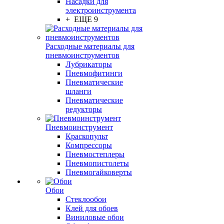
Насадки для
электроинструмента
+ ЕЩЕ 9
Расходные материалы для
пневмоинструментов
Лубрикаторы
Пневмофитинги
Пневматические
шланги
Пневматические
редукторы
Пневмоинструмент
Краскопульт
Компрессоры
Пневмостеплеры
Пневмопистолеты
Пневмогайковерты
Обои
Стеклообои
Клей для обоев
Виниловые обои