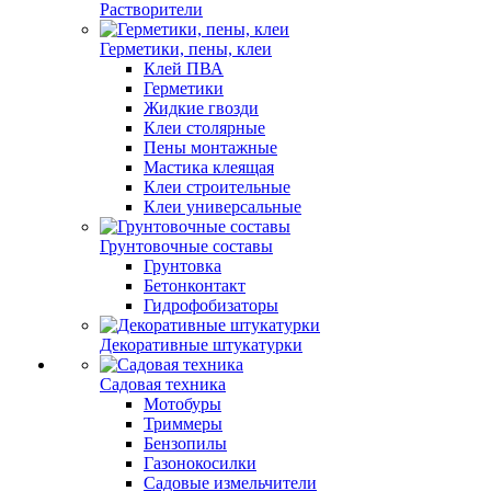
Растворители
Герметики, пены, клеи
Клей ПВА
Герметики
Жидкие гвозди
Клеи столярные
Пены монтажные
Мастика клеящая
Клеи строительные
Клеи универсальные
Грунтовочные составы
Грунтовка
Бетонконтакт
Гидрофобизаторы
Декоративные штукатурки
Садовая техника
Мотобуры
Триммеры
Бензопилы
Газонокосилки
Садовые измельчители