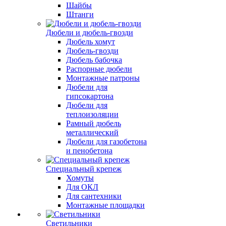
Шайбы
Штанги
Дюбели и дюбель-гвозди
Дюбель хомут
Дюбель-гвозди
Дюбель бабочка
Распорные дюбели
Монтажные патроны
Дюбели для
гипсокартона
Дюбели для
теплоизоляции
Рамный дюбель
металлический
Дюбели для газобетона
и пенобетона
Специальный крепеж
Хомуты
Для ОКЛ
Для сантехники
Монтажные площадки
Светильники