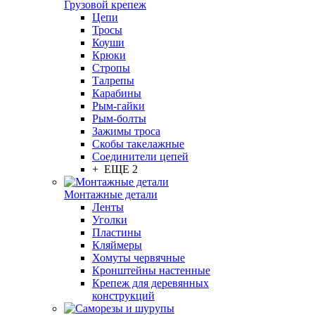
Грузовой крепеж
Цепи
Тросы
Коуши
Крюки
Стропы
Талрепы
Карабины
Рым-гайки
Рым-болты
Зажимы троса
Скобы такелажные
Соединители цепей
+ ЕЩЕ 2
Монтажные детали
Ленты
Уголки
Пластины
Кляймеры
Хомуты червячные
Кронштейны настенные
Крепеж для деревянных
конструкций