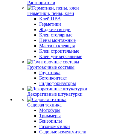
Растворители
Герметики, пены, клеи
Клей ПВА
Герметики
Жидкие гвозди
Клеи столярные
Пены монтажные
Мастика клеящая
Клеи строительные
Клеи универсальные
Грунтовочные составы
Грунтовка
Бетонконтакт
Гидрофобизаторы
Декоративные штукатурки
Садовая техника
Мотобуры
Триммеры
Бензопилы
Газонокосилки
Садовые измельчители