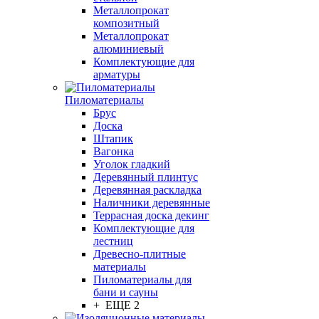
Металлопрокат
композитный
Металлопрокат
алюминиевый
Комплектующие для
арматуры
Пиломатериалы
Брус
Доска
Штапик
Вагонка
Уголок гладкий
Деревянный плинтус
Деревянная раскладка
Наличники деревянные
Террасная доска декинг
Комплектующие для
лестниц
Древесно-плитные
материалы
Пиломатериалы для
бани и сауны
+ ЕЩЕ 2