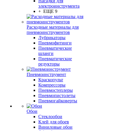
Насадки для
электроинструмента
+ ЕЩЕ 9
Расходные материалы для
пневмоинструментов
Лубрикаторы
Пневмофитинги
Пневматические
шланги
Пневматические
редукторы
Пневмоинструмент
Краскопульт
Компрессоры
Пневмостеплеры
Пневмопистолеты
Пневмогайковерты
Обои
Стеклообои
Клей для обоев
Виниловые обои