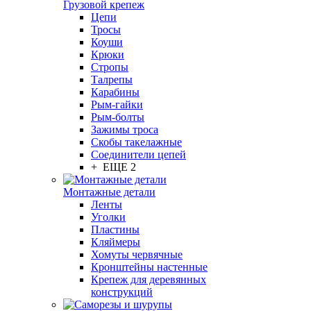
Грузовой крепеж
Цепи
Тросы
Коуши
Крюки
Стропы
Талрепы
Карабины
Рым-гайки
Рым-болты
Зажимы троса
Скобы такелажные
Соединители цепей
+ ЕЩЕ 2
Монтажные детали
Ленты
Уголки
Пластины
Кляймеры
Хомуты червячные
Кронштейны настенные
Крепеж для деревянных
конструкций