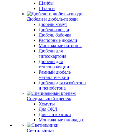
Шайбы
Штанги
Дюбели и дюбель-гвозди
Дюбель хомут
Дюбель-гвозди
Дюбель бабочка
Распорные дюбели
Монтажные патроны
Дюбели для
гипсокартона
Дюбели для
теплоизоляции
Рамный дюбель
металлический
Дюбели для газобетона
и пенобетона
Специальный крепеж
Хомуты
Для ОКЛ
Для сантехники
Монтажные площадки
Светильники