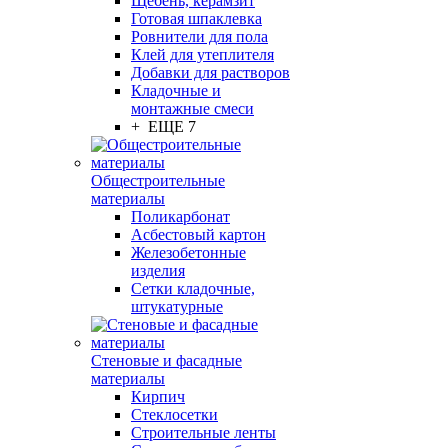
Щебень, керамзит
Готовая шпаклевка
Ровнители для пола
Клей для утеплителя
Добавки для растворов
Кладочные и
монтажные смеси
+ ЕЩЕ 7
Общестроительные
материалы
Поликарбонат
Асбестовый картон
Железобетонные
изделия
Сетки кладочные,
штукатурные
Стеновые и фасадные
материалы
Кирпич
Стеклосетки
Строительные ленты