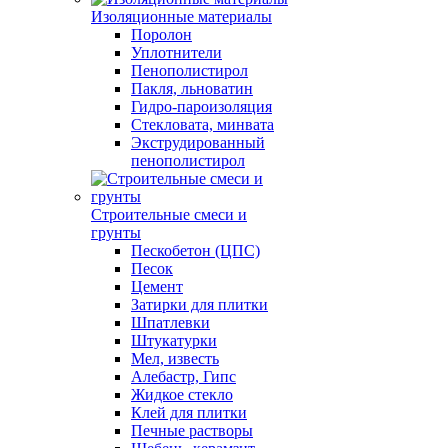
Изоляционные материалы
Поролон
Уплотнители
Пенополистирол
Пакля, льноватин
Гидро-пароизоляция
Стекловата, минвата
Экструдированный
пенополистирол
Строительные смеси и
грунты
Пескобетон (ЦПС)
Песок
Цемент
Затирки для плитки
Шпатлевки
Штукатурки
Мел, известь
Алебастр, Гипс
Жидкое стекло
Клей для плитки
Печные растворы