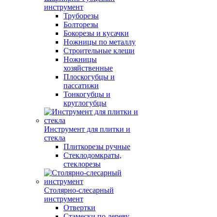
инструмент
Труборезы
Болторезы
Бокорезы и кусачки
Ножницы по металлу
Строительные клещи
Ножницы
хозяйственные
Плоскогубцы и
пассатижи
Тонкогубцы и
круглогубцы
Инструмент для плитки и
стекла
Плиткорезы ручные
Стеклодомкраты,
стеклорезы
Столярно-слесарный
инструмент
Отвертки
Стамески по дереву