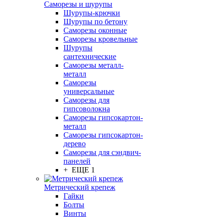
Саморезы и шурупы
Шурупы-крючки
Шурупы по бетону
Саморезы оконные
Саморезы кровельные
Шурупы
сантехнические
Саморезы металл-
металл
Саморезы
универсальные
Саморезы для
гипсоволокна
Саморезы гипсокартон-
металл
Саморезы гипсокартон-
дерево
Саморезы для сэндвич-
панелей
+ ЕЩЕ 1
Метрический крепеж
Гайки
Болты
Винты