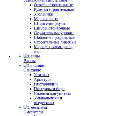
разметочный инструмент
Отвесы строительные
Рулетки строительные
Угольники
Мерная лента
Штангенциркули
Шнуры отбивочные
Строительные уровни
Шаблоны профильные
Строительные линейки
Маркеры, карандаши,
мел
Ванны
Санфаянс
Унитазы
Арматура
Инсталляции
Писсуары и биде
Сиденья для унитаза
Умывальники и
пьедесталы
Смесители