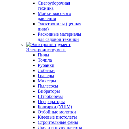
Снегоуборочная
техника
Мойки высокого
давления
Электропилы (цепная
пила)
Расходные материалы
для садовой техники
Электроинструмент
Пилы
Точила
Рубанки
Лобзики
Граверы
Миксеры
Пылесосы
Вибраторы
Штроборезы
Перфораторы
Болгарки (УШМ)
Отбойные молотки
Клеевые пистолеты
Строительные фены
Дрели и шуруповерты