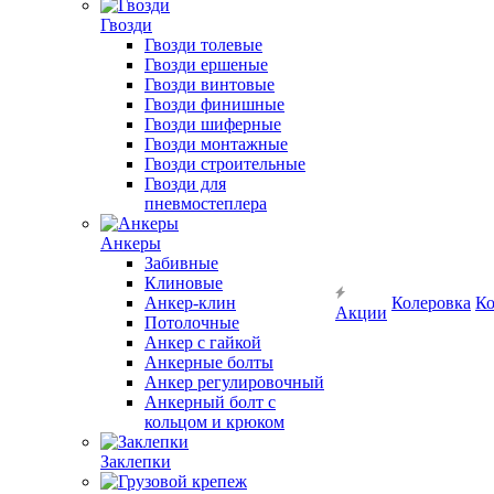
Гвозди
Гвозди толевые
Гвозди ершеные
Гвозди винтовые
Гвозди финишные
Гвозди шиферные
Гвозди монтажные
Гвозди строительные
Гвозди для
пневмостеплера
Анкеры
Забивные
Клиновые
Анкер-клин
Колеровка
Ко
Акции
Потолочные
Анкер с гайкой
Анкерные болты
Анкер регулировочный
Анкерный болт с
кольцом и крюком
Заклепки