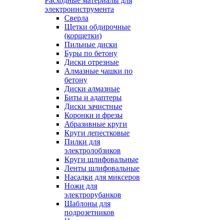
Расходные материалы для
электроинструмента
Сверла
Щетки обдирочные
(корщетки)
Пильные диски
Буры по бетону
Диски отрезные
Алмазные чашки по
бетону
Диски алмазные
Биты и адаптеры
Диски зачистные
Коронки и фрезы
Абразивные круги
Круги лепестковые
Пилки для
электролобзиков
Круги шлифовальные
Ленты шлифовальные
Насадки для миксеров
Ножи для
электрорубанков
Шаблоны для
подрозетников