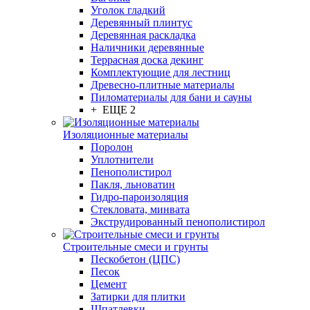
Уголок гладкий
Деревянный плинтус
Деревянная раскладка
Наличники деревянные
Террасная доска декинг
Комплектующие для лестниц
Древесно-плитные материалы
Пиломатериалы для бани и сауны
+ ЕЩЕ 2
Изоляционные материалы
Поролон
Уплотнители
Пенополистирол
Пакля, льноватин
Гидро-пароизоляция
Стекловата, минвата
Экструдированный пенополистирол
Строительные смеси и грунты
Пескобетон (ЦПС)
Песок
Цемент
Затирки для плитки
Шпатлевки