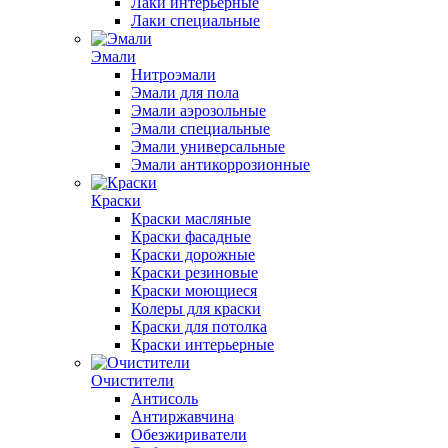
Лаки интерьерные
Лаки специальные
Эмали
Нитроэмали
Эмали для пола
Эмали аэрозольные
Эмали специальные
Эмали универсальные
Эмали антикоррозионные
Краски
Краски масляные
Краски фасадные
Краски дорожные
Краски резиновые
Краски моющиеся
Колеры для краски
Краски для потолка
Краски интерьерные
Очистители
Антисоль
Антиржавчина
Обезжириватели