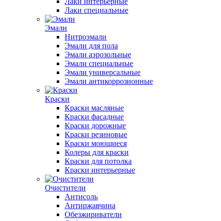
Лаки интерьерные
Лаки специальные
Эмали
Нитроэмали
Эмали для пола
Эмали аэрозольные
Эмали специальные
Эмали универсальные
Эмали антикоррозионные
Краски
Краски масляные
Краски фасадные
Краски дорожные
Краски резиновые
Краски моющиеся
Колеры для краски
Краски для потолка
Краски интерьерные
Очистители
Антисоль
Антиржавчина
Обезжириватели