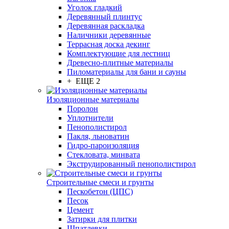
Уголок гладкий
Деревянный плинтус
Деревянная раскладка
Наличники деревянные
Террасная доска декинг
Комплектующие для лестниц
Древесно-плитные материалы
Пиломатериалы для бани и сауны
+ ЕЩЕ 2
Изоляционные материалы
Поролон
Уплотнители
Пенополистирол
Пакля, льноватин
Гидро-пароизоляция
Стекловата, минвата
Экструдированный пенополистирол
Строительные смеси и грунты
Пескобетон (ЦПС)
Песок
Цемент
Затирки для плитки
Шпатлевки