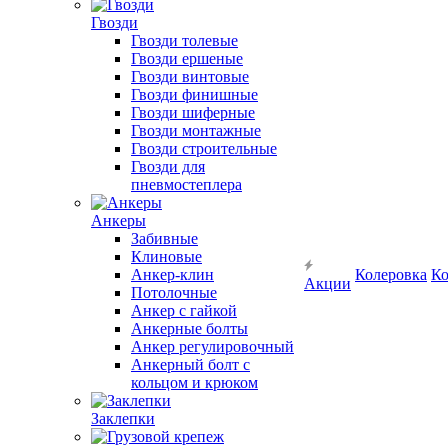
Гвозди
Гвозди толевые
Гвозди ершеные
Гвозди винтовые
Гвозди финишные
Гвозди шиферные
Гвозди монтажные
Гвозди строительные
Гвозди для
пневмостеплера
Анкеры
Забивные
Клиновые
Анкер-клин
Колеровка
Ко
Акции
Потолочные
Анкер с гайкой
Анкерные болты
Анкер регулировочный
Анкерный болт с
кольцом и крюком
Заклепки