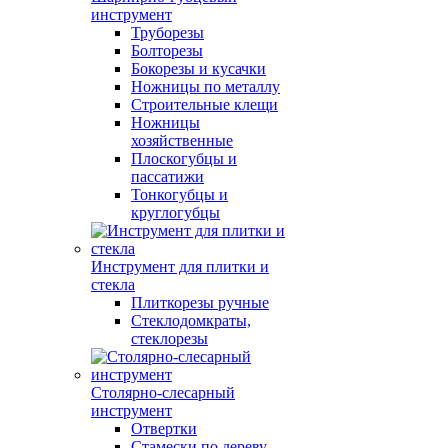
инструмент
Труборезы
Болторезы
Бокорезы и кусачки
Ножницы по металлу
Строительные клещи
Ножницы
хозяйственные
Плоскогубцы и
пассатижи
Тонкогубцы и
круглогубцы
Инструмент для плитки и
стекла
Плиткорезы ручные
Стеклодомкраты,
стеклорезы
Столярно-слесарный
инструмент
Отвертки
Стамески по дереву