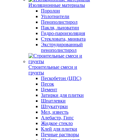
Изоляционные материалы
Поролон
Уплотнители
Пенополистирол
Пакля, льноватин
Гидро-пароизоляция
Стекловата, минвата
Экструдированный
пенополистирол
Строительные смеси и
грунты
Пескобетон (ЦПС)
Песок
Цемент
Затирки для плитки
Шпатлевки
Штукатурки
Мел, известь
Алебастр, Гипс
Жидкое стекло
Клей для плитки
Печные растворы