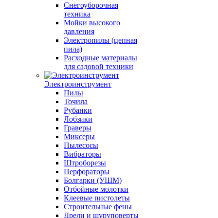
Снегоуборочная
техника
Мойки высокого
давления
Электропилы (цепная
пила)
Расходные материалы
для садовой техники
Электроинструмент
Пилы
Точила
Рубанки
Лобзики
Граверы
Миксеры
Пылесосы
Вибраторы
Штроборезы
Перфораторы
Болгарки (УШМ)
Отбойные молотки
Клеевые пистолеты
Строительные фены
Дрели и шуруповерты