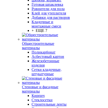
Щебень, керамзит
Готовая шпаклевка
Ровнители для пола
Клей для утеплителя
Добавки для растворов
Кладочные и
монтажные смеси
+ ЕЩЕ 7
Общестроительные
материалы
Поликарбонат
Асбестовый картон
Железобетонные
изделия
Сетки кладочные,
штукатурные
Стеновые и фасадные
материалы
Кирпич
Стеклосетки
Строительные ленты