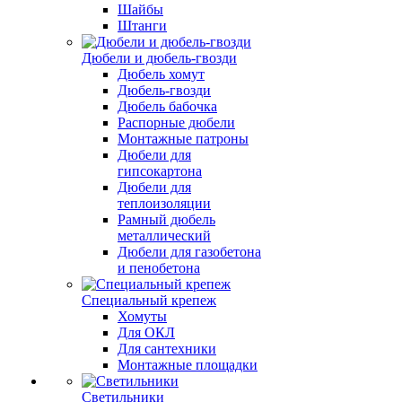
Шайбы
Штанги
Дюбели и дюбель-гвозди
Дюбель хомут
Дюбель-гвозди
Дюбель бабочка
Распорные дюбели
Монтажные патроны
Дюбели для
гипсокартона
Дюбели для
теплоизоляции
Рамный дюбель
металлический
Дюбели для газобетона
и пенобетона
Специальный крепеж
Хомуты
Для ОКЛ
Для сантехники
Монтажные площадки
Светильники