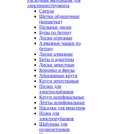
Расходные материалы для
электроинструмента
Сверла
Щетки обдирочные
(корщетки)
Пильные диски
Буры по бетону
Диски отрезные
Алмазные чашки по
бетону
Диски алмазные
Биты и адаптеры
Диски зачистные
Коронки и фрезы
Абразивные круги
Круги лепестковые
Пилки для
электролобзиков
Круги шлифовальные
Ленты шлифовальные
Насадки для миксеров
Ножи для
электрорубанков
Шаблоны для
подрозетников