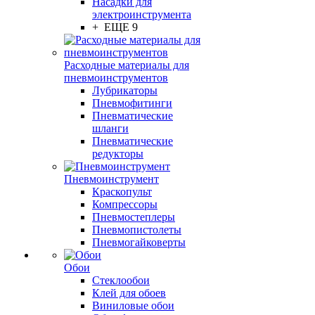
Насадки для
электроинструмента
+ ЕЩЕ 9
Расходные материалы для
пневмоинструментов
Лубрикаторы
Пневмофитинги
Пневматические
шланги
Пневматические
редукторы
Пневмоинструмент
Краскопульт
Компрессоры
Пневмостеплеры
Пневмопистолеты
Пневмогайковерты
Обои
Стеклообои
Клей для обоев
Виниловые обои