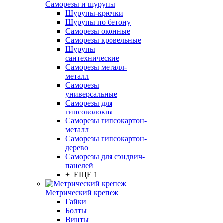
Саморезы и шурупы
Шурупы-крючки
Шурупы по бетону
Саморезы оконные
Саморезы кровельные
Шурупы
сантехнические
Саморезы металл-
металл
Саморезы
универсальные
Саморезы для
гипсоволокна
Саморезы гипсокартон-
металл
Саморезы гипсокартон-
дерево
Саморезы для сэндвич-
панелей
+ ЕЩЕ 1
Метрический крепеж
Гайки
Болты
Винты