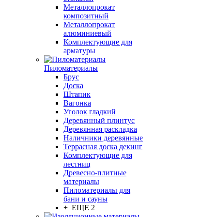
Металлопрокат
композитный
Металлопрокат
алюминиевый
Комплектующие для
арматуры
Пиломатериалы
Брус
Доска
Штапик
Вагонка
Уголок гладкий
Деревянный плинтус
Деревянная раскладка
Наличники деревянные
Террасная доска декинг
Комплектующие для
лестниц
Древесно-плитные
материалы
Пиломатериалы для
бани и сауны
+ ЕЩЕ 2