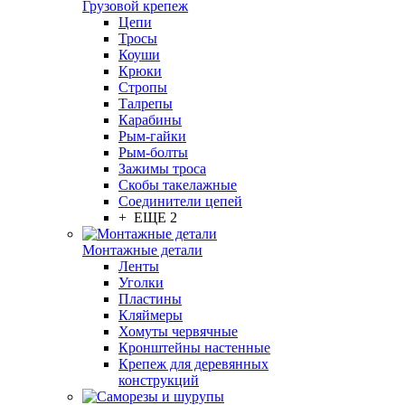
Грузовой крепеж
Цепи
Тросы
Коуши
Крюки
Стропы
Талрепы
Карабины
Рым-гайки
Рым-болты
Зажимы троса
Скобы такелажные
Соединители цепей
+ ЕЩЕ 2
Монтажные детали
Ленты
Уголки
Пластины
Кляймеры
Хомуты червячные
Кронштейны настенные
Крепеж для деревянных
конструкций