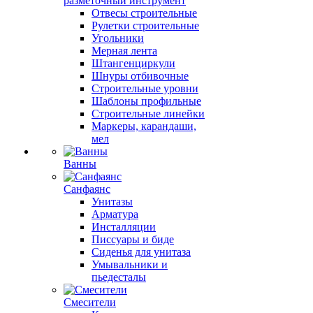
разметочный инструмент
Отвесы строительные
Рулетки строительные
Угольники
Мерная лента
Штангенциркули
Шнуры отбивочные
Строительные уровни
Шаблоны профильные
Строительные линейки
Маркеры, карандаши,
мел
Ванны
Санфаянс
Унитазы
Арматура
Инсталляции
Писсуары и биде
Сиденья для унитаза
Умывальники и
пьедесталы
Смесители