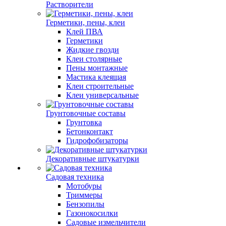
Растворители
Герметики, пены, клеи
Клей ПВА
Герметики
Жидкие гвозди
Клеи столярные
Пены монтажные
Мастика клеящая
Клеи строительные
Клеи универсальные
Грунтовочные составы
Грунтовка
Бетонконтакт
Гидрофобизаторы
Декоративные штукатурки
Садовая техника
Мотобуры
Триммеры
Бензопилы
Газонокосилки
Садовые измельчители