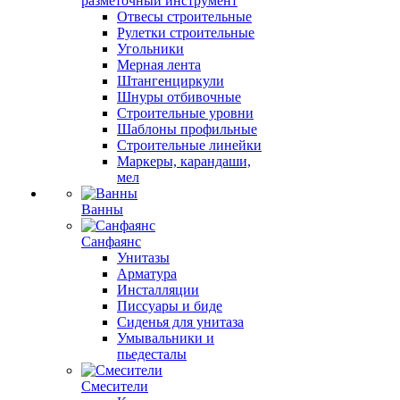
разметочный инструмент
Отвесы строительные
Рулетки строительные
Угольники
Мерная лента
Штангенциркули
Шнуры отбивочные
Строительные уровни
Шаблоны профильные
Строительные линейки
Маркеры, карандаши,
мел
Ванны
Санфаянс
Унитазы
Арматура
Инсталляции
Писсуары и биде
Сиденья для унитаза
Умывальники и
пьедесталы
Смесители