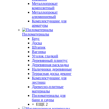
Металлопрокат
композитный
Металлопрокат
алюминиевый
Комплектующие для
арматуры
Пиломатериалы
Брус
Доска
Штапик
Вагонка
Уголок гладкий
Деревянный плинтус
Деревянная раскладка
Наличники деревянные
Террасная доска декинг
Комплектующие для
лестниц
Древесно-плитные
материалы
Пиломатериалы для
бани и сауны
+ ЕЩЕ 2