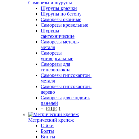
Саморезы и шурупы
Шурупы-крючки
Шурупы по бетону
Саморезы оконные
Саморезы кровельные
Шурупы
сантехнические
Саморезы металл-
металл
Саморезы
универсальные
Саморезы для
гипсоволокна
Саморезы гипсокартон-
металл
Саморезы гипсокартон-
дерево
Саморезы для сэндвич-
панелей
+ ЕЩЕ 1
Метрический крепеж
Гайки
Болты
Винты