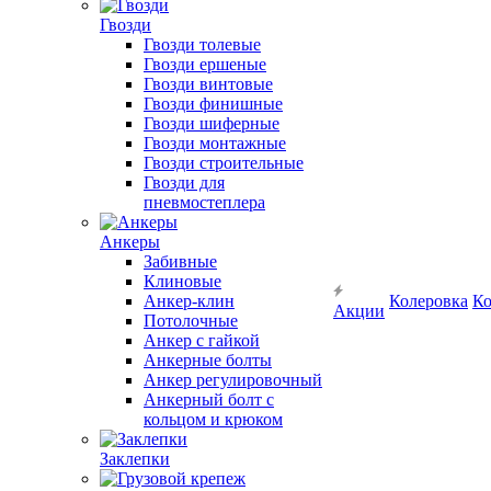
Гвозди
Гвозди толевые
Гвозди ершеные
Гвозди винтовые
Гвозди финишные
Гвозди шиферные
Гвозди монтажные
Гвозди строительные
Гвозди для
пневмостеплера
Анкеры
Забивные
Клиновые
Анкер-клин
Колеровка
Ко
Акции
Потолочные
Анкер с гайкой
Анкерные болты
Анкер регулировочный
Анкерный болт с
кольцом и крюком
Заклепки