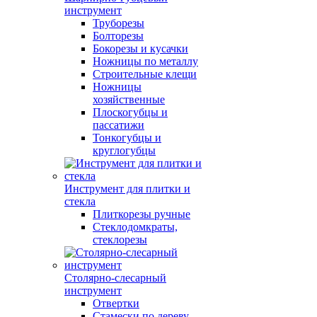
инструмент
Труборезы
Болторезы
Бокорезы и кусачки
Ножницы по металлу
Строительные клещи
Ножницы
хозяйственные
Плоскогубцы и
пассатижи
Тонкогубцы и
круглогубцы
Инструмент для плитки и
стекла
Плиткорезы ручные
Стеклодомкраты,
стеклорезы
Столярно-слесарный
инструмент
Отвертки
Стамески по дереву