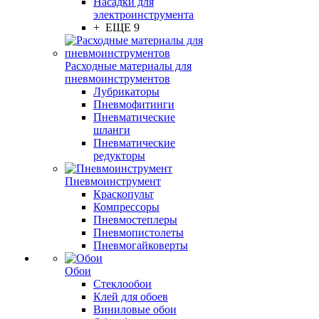
Насадки для
электроинструмента
+ ЕЩЕ 9
Расходные материалы для
пневмоинструментов
Лубрикаторы
Пневмофитинги
Пневматические
шланги
Пневматические
редукторы
Пневмоинструмент
Краскопульт
Компрессоры
Пневмостеплеры
Пневмопистолеты
Пневмогайковерты
Обои
Стеклообои
Клей для обоев
Виниловые обои