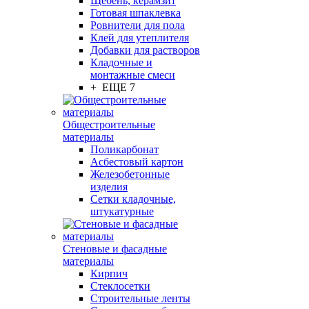
Щебень, керамзит
Готовая шпаклевка
Ровнители для пола
Клей для утеплителя
Добавки для растворов
Кладочные и
монтажные смеси
+ ЕЩЕ 7
Общестроительные
материалы
Поликарбонат
Асбестовый картон
Железобетонные
изделия
Сетки кладочные,
штукатурные
Стеновые и фасадные
материалы
Кирпич
Стеклосетки
Строительные ленты