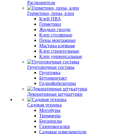
Растворители
Герметики, пены, клеи
Клей ПВА
Герметики
Жидкие гвозди
Клеи столярные
Пены монтажные
Мастика клеящая
Клеи строительные
Клеи универсальные
Грунтовочные составы
Грунтовка
Бетонконтакт
Гидрофобизаторы
Декоративные штукатурки
Садовая техника
Мотобуры
Триммеры
Бензопилы
Газонокосилки
Садовые измельчители