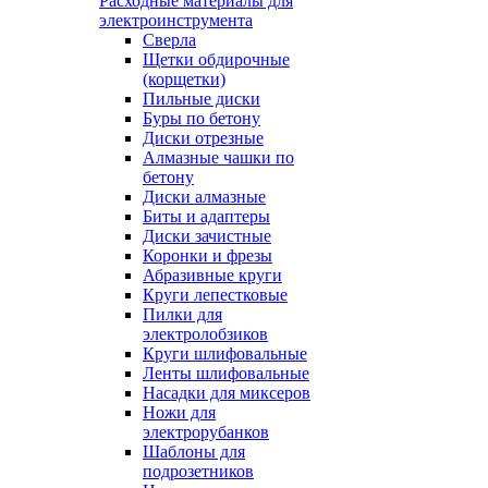
Расходные материалы для
электроинструмента
Сверла
Щетки обдирочные
(корщетки)
Пильные диски
Буры по бетону
Диски отрезные
Алмазные чашки по
бетону
Диски алмазные
Биты и адаптеры
Диски зачистные
Коронки и фрезы
Абразивные круги
Круги лепестковые
Пилки для
электролобзиков
Круги шлифовальные
Ленты шлифовальные
Насадки для миксеров
Ножи для
электрорубанков
Шаблоны для
подрозетников