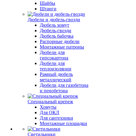
Шайбы
Штанги
Дюбели и дюбель-гвозди
Дюбель хомут
Дюбель-гвозди
Дюбель бабочка
Распорные дюбели
Монтажные патроны
Дюбели для
гипсокартона
Дюбели для
теплоизоляции
Рамный дюбель
металлический
Дюбели для газобетона
и пенобетона
Специальный крепеж
Хомуты
Для ОКЛ
Для сантехники
Монтажные площадки
Светильники