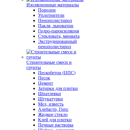
Изоляционные материалы
Поролон
Уплотнители
Пенополистирол
Пакля, льноватин
Гидро-пароизоляция
Стекловата, минвата
Экструдированный
пенополистирол
Строительные смеси и
грунты
Пескобетон (ЦПС)
Песок
Цемент
Затирки для плитки
Шпатлевки
Штукатурки
Мел, известь
Алебастр, Гипс
Жидкое стекло
Клей для плитки
Печные растворы