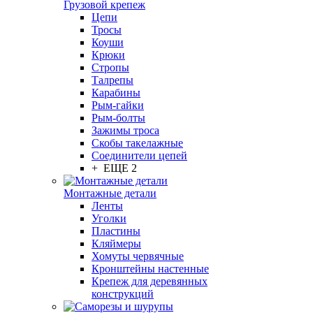
Грузовой крепеж
Цепи
Тросы
Коуши
Крюки
Стропы
Талрепы
Карабины
Рым-гайки
Рым-болты
Зажимы троса
Скобы такелажные
Соединители цепей
+ ЕЩЕ 2
Монтажные детали
Ленты
Уголки
Пластины
Кляймеры
Хомуты червячные
Кронштейны настенные
Крепеж для деревянных
конструкций