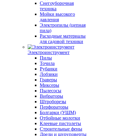
Снегоуборочная
техника
Мойки высокого
давления
Электропилы (цепная
пила)
Расходные материалы
для садовой техники
Электроинструмент
Пилы
Точила
Рубанки
Лобзики
Граверы
Миксеры
Пылесосы
Вибраторы
Штроборезы
Перфораторы
Болгарки (УШМ)
Отбойные молотки
Клеевые пистолеты
Строительные фены
Дрели и шуруповерты