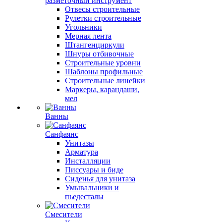
разметочный инструмент
Отвесы строительные
Рулетки строительные
Угольники
Мерная лента
Штангенциркули
Шнуры отбивочные
Строительные уровни
Шаблоны профильные
Строительные линейки
Маркеры, карандаши,
мел
Ванны
Санфаянс
Унитазы
Арматура
Инсталляции
Писсуары и биде
Сиденья для унитаза
Умывальники и
пьедесталы
Смесители