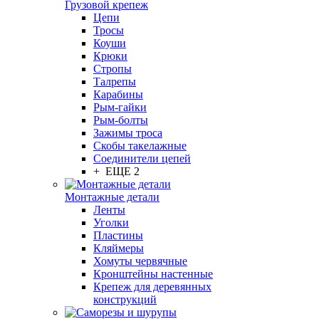
Грузовой крепеж
Цепи
Тросы
Коуши
Крюки
Стропы
Талрепы
Карабины
Рым-гайки
Рым-болты
Зажимы троса
Скобы такелажные
Соединители цепей
+ ЕЩЕ 2
Монтажные детали
Ленты
Уголки
Пластины
Кляймеры
Хомуты червячные
Кронштейны настенные
Крепеж для деревянных
конструкций