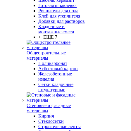
Щебень, керамзит
Готовая шпаклевка
Ровнители для пола
Клей для утеплителя
Добавки для растворов
Кладочные и
монтажные смеси
+ ЕЩЕ 7
Общестроительные
материалы
Поликарбонат
Асбестовый картон
Железобетонные
изделия
Сетки кладочные,
штукатурные
Стеновые и фасадные
материалы
Кирпич
Стеклосетки
Строительные ленты