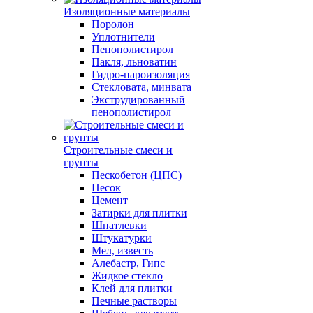
Изоляционные материалы
Поролон
Уплотнители
Пенополистирол
Пакля, льноватин
Гидро-пароизоляция
Стекловата, минвата
Экструдированный
пенополистирол
Строительные смеси и
грунты
Пескобетон (ЦПС)
Песок
Цемент
Затирки для плитки
Шпатлевки
Штукатурки
Мел, известь
Алебастр, Гипс
Жидкое стекло
Клей для плитки
Печные растворы