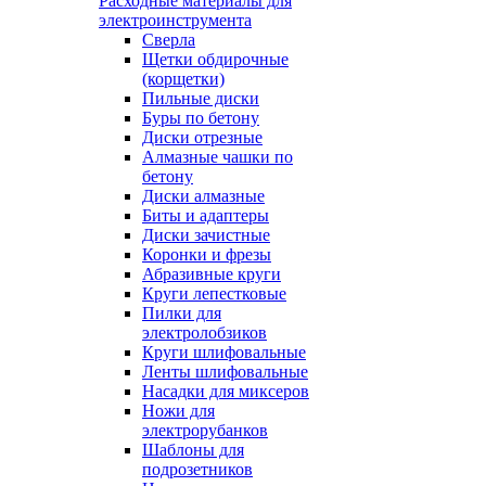
Расходные материалы для
электроинструмента
Сверла
Щетки обдирочные
(корщетки)
Пильные диски
Буры по бетону
Диски отрезные
Алмазные чашки по
бетону
Диски алмазные
Биты и адаптеры
Диски зачистные
Коронки и фрезы
Абразивные круги
Круги лепестковые
Пилки для
электролобзиков
Круги шлифовальные
Ленты шлифовальные
Насадки для миксеров
Ножи для
электрорубанков
Шаблоны для
подрозетников