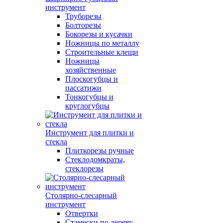
инструмент
Труборезы
Болторезы
Бокорезы и кусачки
Ножницы по металлу
Строительные клещи
Ножницы
хозяйственные
Плоскогубцы и
пассатижи
Тонкогубцы и
круглогубцы
Инструмент для плитки и
стекла
Плиткорезы ручные
Стеклодомкраты,
стеклорезы
Столярно-слесарный
инструмент
Отвертки
Стамески по дереву