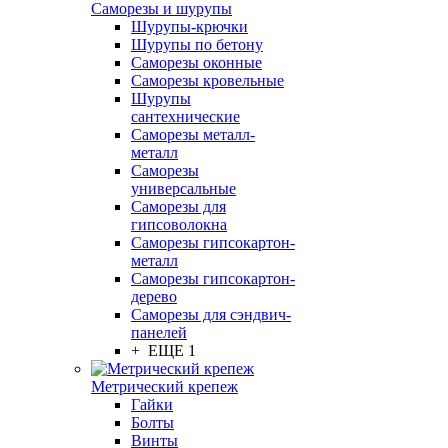
Саморезы и шурупы
Шурупы-крючки
Шурупы по бетону
Саморезы оконные
Саморезы кровельные
Шурупы
сантехнические
Саморезы металл-
металл
Саморезы
универсальные
Саморезы для
гипсоволокна
Саморезы гипсокартон-
металл
Саморезы гипсокартон-
дерево
Саморезы для сэндвич-
панелей
+ ЕЩЕ 1
Метрический крепеж
Гайки
Болты
Винты