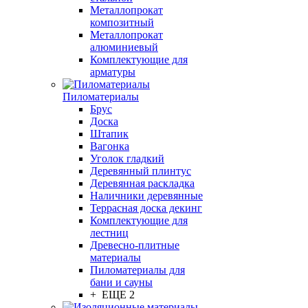
Металлопрокат
композитный
Металлопрокат
алюминиевый
Комплектующие для
арматуры
Пиломатериалы
Брус
Доска
Штапик
Вагонка
Уголок гладкий
Деревянный плинтус
Деревянная раскладка
Наличники деревянные
Террасная доска декинг
Комплектующие для
лестниц
Древесно-плитные
материалы
Пиломатериалы для
бани и сауны
+ ЕЩЕ 2