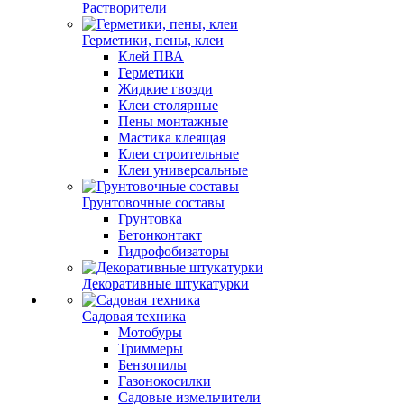
Растворители
Герметики, пены, клеи
Клей ПВА
Герметики
Жидкие гвозди
Клеи столярные
Пены монтажные
Мастика клеящая
Клеи строительные
Клеи универсальные
Грунтовочные составы
Грунтовка
Бетонконтакт
Гидрофобизаторы
Декоративные штукатурки
Садовая техника
Мотобуры
Триммеры
Бензопилы
Газонокосилки
Садовые измельчители