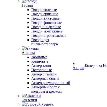
Гвозди
Гвозди толевые
Гвозди ершеные
Гвозди винтовые
Гвозди финишные
Гвозди шиферные
Гвозди монтажные
Гвозди строительные
Гвозди для
пневмостеплера
Анкеры
Забивные
Клиновые
Анкер-клин
Колеровка
Ко
Акции
Потолочные
Анкер с гайкой
Анкерные болты
Анкер регулировочный
Анкерный болт с
кольцом и крюком
Заклепки