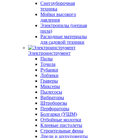
Снегоуборочная
техника
Мойки высокого
давления
Электропилы (цепная
пила)
Расходные материалы
для садовой техники
Электроинструмент
Пилы
Точила
Рубанки
Лобзики
Граверы
Миксеры
Пылесосы
Вибраторы
Штроборезы
Перфораторы
Болгарки (УШМ)
Отбойные молотки
Клеевые пистолеты
Строительные фены
Дрели и шуруповерты