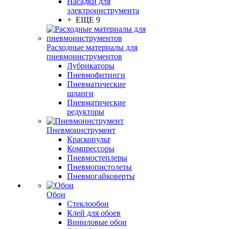
Насадки для
электроинструмента
+ ЕЩЕ 9
Расходные материалы для
пневмоинструментов
Лубрикаторы
Пневмофитинги
Пневматические
шланги
Пневматические
редукторы
Пневмоинструмент
Краскопульт
Компрессоры
Пневмостеплеры
Пневмопистолеты
Пневмогайковерты
Обои
Стеклообои
Клей для обоев
Виниловые обои