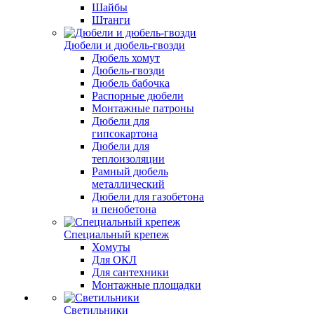
Шайбы
Штанги
Дюбели и дюбель-гвозди
Дюбель хомут
Дюбель-гвозди
Дюбель бабочка
Распорные дюбели
Монтажные патроны
Дюбели для
гипсокартона
Дюбели для
теплоизоляции
Рамный дюбель
металлический
Дюбели для газобетона
и пенобетона
Специальный крепеж
Хомуты
Для ОКЛ
Для сантехники
Монтажные площадки
Светильники