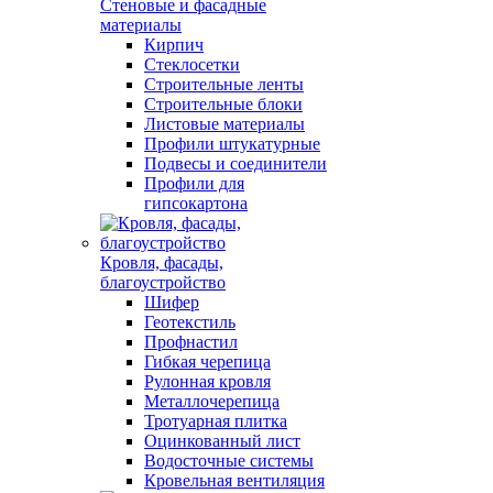
Стеновые и фасадные
материалы
Кирпич
Стеклосетки
Строительные ленты
Строительные блоки
Листовые материалы
Профили штукатурные
Подвесы и соединители
Профили для
гипсокартона
Кровля, фасады,
благоустройство
Шифер
Геотекстиль
Профнастил
Гибкая черепица
Рулонная кровля
Металлочерепица
Тротуарная плитка
Оцинкованный лист
Водосточные системы
Кровельная вентиляция