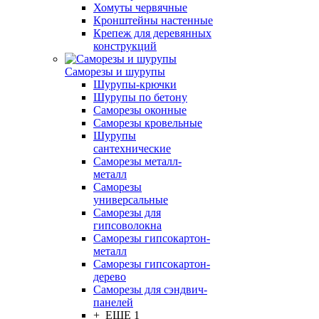
Хомуты червячные
Кронштейны настенные
Крепеж для деревянных
конструкций
Саморезы и шурупы
Шурупы-крючки
Шурупы по бетону
Саморезы оконные
Саморезы кровельные
Шурупы
сантехнические
Саморезы металл-
металл
Саморезы
универсальные
Саморезы для
гипсоволокна
Саморезы гипсокартон-
металл
Саморезы гипсокартон-
дерево
Саморезы для сэндвич-
панелей
+ ЕЩЕ 1