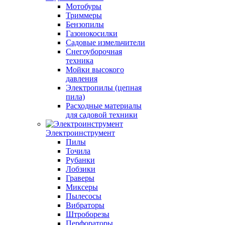
Мотобуры
Триммеры
Бензопилы
Газонокосилки
Садовые измельчители
Снегоуборочная
техника
Мойки высокого
давления
Электропилы (цепная
пила)
Расходные материалы
для садовой техники
Электроинструмент
Пилы
Точила
Рубанки
Лобзики
Граверы
Миксеры
Пылесосы
Вибраторы
Штроборезы
Перфораторы