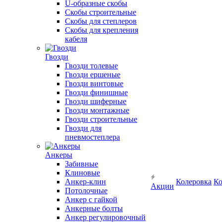
U-образные скобы
Скобы строительные
Скобы для степлеров
Скобы для крепления
кабеля
Гвозди
Гвозди толевые
Гвозди ершеные
Гвозди винтовые
Гвозди финишные
Гвозди шиферные
Гвозди монтажные
Гвозди строительные
Гвозди для
пневмостеплера
Анкеры
Забивные
Клиновые
Анкер-клин
Колеровка
Ко
Акции
Потолочные
Анкер с гайкой
Анкерные болты
Анкер регулировочный