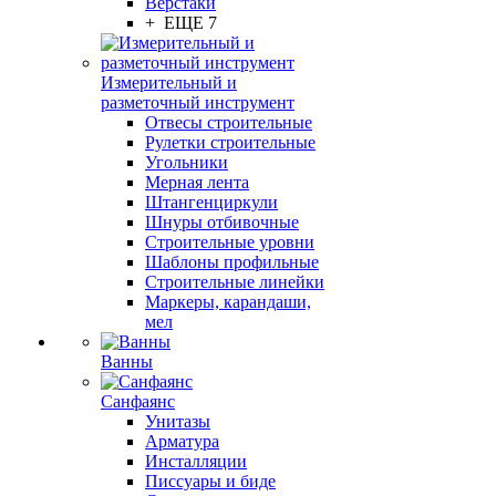
Верстаки
+ ЕЩЕ 7
Измерительный и
разметочный инструмент
Отвесы строительные
Рулетки строительные
Угольники
Мерная лента
Штангенциркули
Шнуры отбивочные
Строительные уровни
Шаблоны профильные
Строительные линейки
Маркеры, карандаши,
мел
Ванны
Санфаянс
Унитазы
Арматура
Инсталляции
Писсуары и биде