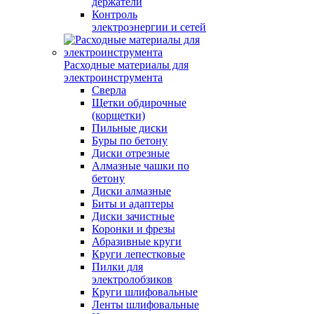
держатели
Контроль
электроэнергии и сетей
Расходные материалы для
электроинструмента
Сверла
Щетки обдирочные
(корщетки)
Пильные диски
Буры по бетону
Диски отрезные
Алмазные чашки по
бетону
Диски алмазные
Биты и адаптеры
Диски зачистные
Коронки и фрезы
Абразивные круги
Круги лепестковые
Пилки для
электролобзиков
Круги шлифовальные
Ленты шлифовальные