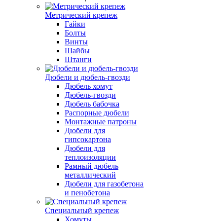
Метрический крепеж
Гайки
Болты
Винты
Шайбы
Штанги
Дюбели и дюбель-гвозди
Дюбель хомут
Дюбель-гвозди
Дюбель бабочка
Распорные дюбели
Монтажные патроны
Дюбели для
гипсокартона
Дюбели для
теплоизоляции
Рамный дюбель
металлический
Дюбели для газобетона
и пенобетона
Специальный крепеж
Хомуты