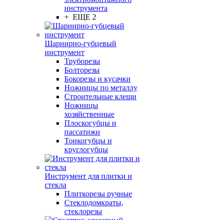
инструмента
+ ЕЩЕ 2
Шарнирно-губцевый
инструмент
Труборезы
Болторезы
Бокорезы и кусачки
Ножницы по металлу
Строительные клещи
Ножницы
хозяйственные
Плоскогубцы и
пассатижи
Тонкогубцы и
круглогубцы
Инструмент для плитки и
стекла
Плиткорезы ручные
Стеклодомкраты,
стеклорезы