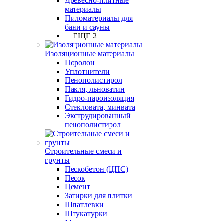
Древесно-плитные
материалы
Пиломатериалы для
бани и сауны
+ ЕЩЕ 2
Изоляционные материалы
Поролон
Уплотнители
Пенополистирол
Пакля, льноватин
Гидро-пароизоляция
Стекловата, минвата
Экструдированный
пенополистирол
Строительные смеси и
грунты
Пескобетон (ЦПС)
Песок
Цемент
Затирки для плитки
Шпатлевки
Штукатурки