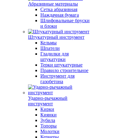
Абразивные материалы
Сетка абразивная
Наждачная бумага
Шлифовальные бруски
и блоки
Штукатурный инструмент
Кельмы
Шпатели
Гладилки для
штукатурки
Терки штукатурные
Правило строительное
Инструмент для
газобетона
Ударно-рычажный
инструмент
Кирки
Киянки
Зубила
Топоры
Молотки
Кернеры