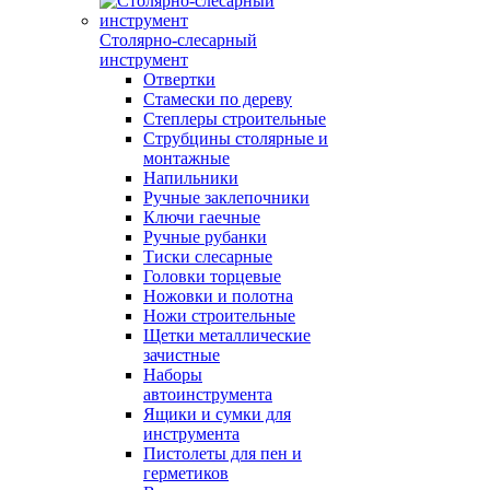
Столярно-слесарный
инструмент
Отвертки
Стамески по дереву
Степлеры строительные
Струбцины столярные и
монтажные
Напильники
Ручные заклепочники
Ключи гаечные
Ручные рубанки
Тиски слесарные
Головки торцевые
Ножовки и полотна
Ножи строительные
Щетки металлические
зачистные
Наборы
автоинструмента
Ящики и сумки для
инструмента
Пистолеты для пен и
герметиков