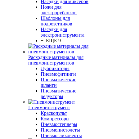
Насадки для миксеров
Ножи для
электрорубанков
Шаблоны для
подрозетников
Насадки для
электроинструмента
+ ЕЩЕ 9
Расходные материалы для
пневмоинструментов
Лубрикаторы
Пневмофитинги
Пневматические
шланги
Пневматические
редукторы
Пневмоинструмент
Краскопульт
Компрессоры
Пневмостеплеры
Пневмопистолеты
Пневмогайковерты