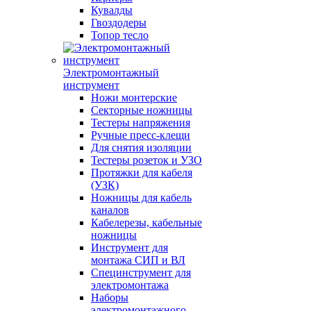
Кувалды
Гвоздодеры
Топор тесло
Электромонтажный
инструмент
Ножи монтерские
Секторные ножницы
Тестеры напряжения
Ручные пресс-клещи
Для снятия изоляции
Тестеры розеток и УЗО
Протяжки для кабеля
(УЗК)
Ножницы для кабель
каналов
Кабелерезы, кабельные
ножницы
Инструмент для
монтажа СИП и ВЛ
Специнструмент для
электромонтажа
Наборы
электромонтажного