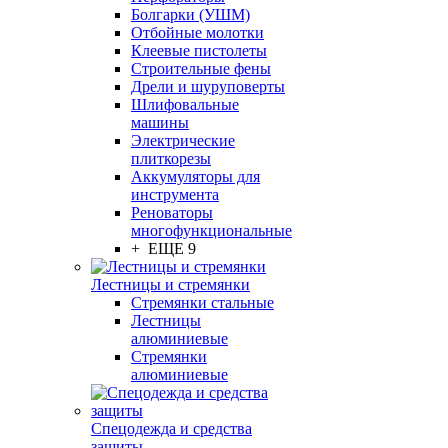
Болгарки (УШМ)
Отбойные молотки
Клеевые пистолеты
Строительные фены
Дрели и шуруповерты
Шлифовальные
машины
Электрические
плиткорезы
Аккумуляторы для
инструмента
Реноваторы
многофункциональные
+ ЕЩЕ 9
Лестницы и стремянки
Стремянки стальные
Лестницы
алюминиевые
Стремянки
алюминиевые
Спецодежда и средства
защиты