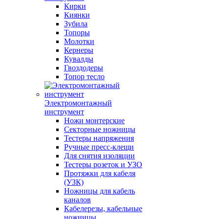
Кирки
Киянки
Зубила
Топоры
Молотки
Кернеры
Кувалды
Гвоздодеры
Топор тесло
Электромонтажный
инструмент
Ножи монтерские
Секторные ножницы
Тестеры напряжения
Ручные пресс-клещи
Для снятия изоляции
Тестеры розеток и УЗО
Протяжки для кабеля
(УЗК)
Ножницы для кабель
каналов
Кабелерезы, кабельные
ножницы