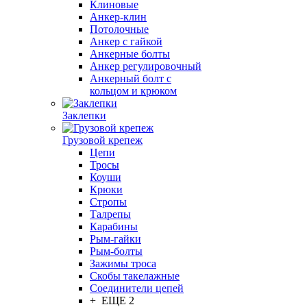
Клиновые
Анкер-клин
Потолочные
Анкер с гайкой
Анкерные болты
Анкер регулировочный
Анкерный болт с
кольцом и крюком
Заклепки
Грузовой крепеж
Цепи
Тросы
Коуши
Крюки
Стропы
Талрепы
Карабины
Рым-гайки
Рым-болты
Зажимы троса
Скобы такелажные
Соединители цепей
+ ЕЩЕ 2