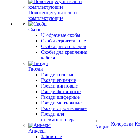
Полотенцесушители и
комплектующие
Скобы
U-образные скобы
Скобы строительные
Скобы для степлеров
Скобы для крепления
кабеля
Гвозди
Гвозди толевые
Гвозди ершеные
Гвозди винтовые
Гвозди финишные
Гвозди шиферные
Гвозди монтажные
Гвозди строительные
Гвозди для
пневмостеплера
Колеровка
Ко
Акции
Анкеры
Забивные