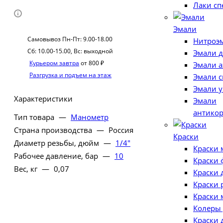
Лаки с
Эмали
Cамовывоз Пн-Пт: 9.00-18.00
Нитроэ
Сб: 10.00-15.00, Вс: выходной
Эмали д
Курьером завтра
от 800 ₽
Эмали 
Разгрузка и подъем на этаж
Эмали 
Эмали 
Характеристики
Эмали
антико
Тип товара
—
Манометр
Страна производства
—
Россия
Краски
Диаметр резьбы, дюйм
—
1/4"
Краски 
Рабочее давление, бар
—
10
Краски 
Вес, кг
—
0,07
Краски
Краски 
Краски
Колеры 
Краски 