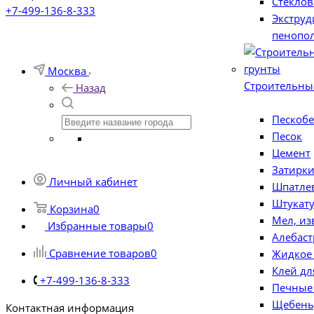
Стеклов
+7-499-136-8-333
Экстру
пенопо
Москва
Строительные
Назад
Пескобе
Песок
Цемент
Затирки
Личный кабинет
Шпатле
Штукат
Корзина
0
Мел, из
Избранные товары
0
Алебаст
Сравнение товаров
0
Жидкое 
Клей дл
+7-499-136-8-333
Печные
Щебень,
Контактная информация