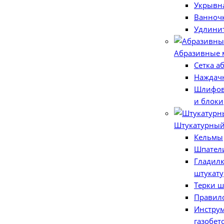
Укрывн
Ванноч
Удлини
Абразивные 
Сетка а
Наждачн
Шлифов
и блоки
Штукатурный
Кельмы
Шпател
Гладилк
штукат
Терки ш
Правило
Инструм
газобет