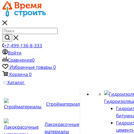
+7-499-136-8-333
Войти
Сравнение
0
Избранные товары
0
Корзина
0
Каталог
Гидроизоляц
Стройматериалы
Гидрои
битумн
Гидрои
Лакокрасочные
цемент
материалы