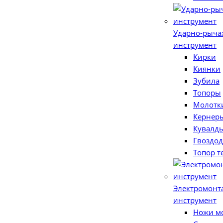
Ударно-рыч
инструмент
Кирки
Киянки
Зубила
Топоры
Молотк
Кернер
Кувалд
Гвоздо
Топор т
Электромон
инструмент
Ножи м