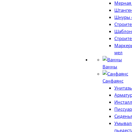
Мерная
Штанге
Шнуры 
Строит
Шаблон
Строит
Маркер
мел
Ванны
Санфаянс
Унитаз
Армату
Инстал
Писсуар
Сиденья
Умывал
пьедес