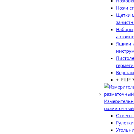
Ножовк
Ножи с
Щетки 
зачист
Наборы
автоинс
Ящики и
инстру
Пистоле
гермети
Верстак
+ ЕЩЕ 
Измерительн
разметочный
Отвесы
Рулетки
Угольн