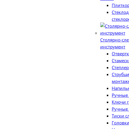
Плитко
Стеклод
стеклор
Столярно-сл
инструмент
Отверт
Стамеск
Степлер
Струбци
монтаж
Напиль
Ручные
Ключи 
Ручные
Тиски с
Головки