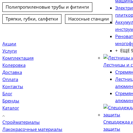
машин
Полипропиленовые трубы и фитинги
Электри
плитко
Тряпки, губки, салфетки
Насосные станции
Аккумул
инстру
Ренова
многоф
Акции
+ ЕЩЕ 
Услуги
Комплектация
Лестницы и 
Колеровка
Стремян
Доставка
Лестни
Оплата
алюмин
Контакты
Стремя
Блог
алюмин
Бренды
Каталог
Спецодежда и
Стройматериалы
защиты
Лакокрасочные материалы