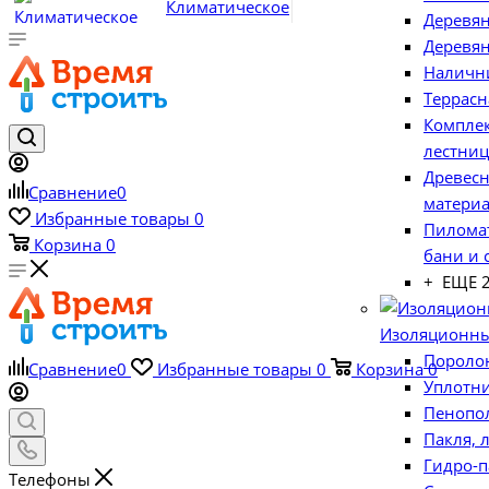
Климатическое
Деревя
оборудование
Деревян
Наличн
Дом и сад
Террасн
Компле
лестниц
Древес
Сравнение
0
матери
Избранные товары
0
Пилома
Корзина
0
бани и 
+ ЕЩЕ 
Изоляционны
Пороло
Сравнение
0
Избранные товары
0
Корзина
0
Уплотн
Пенопо
Пакля, 
Гидро-
Телефоны