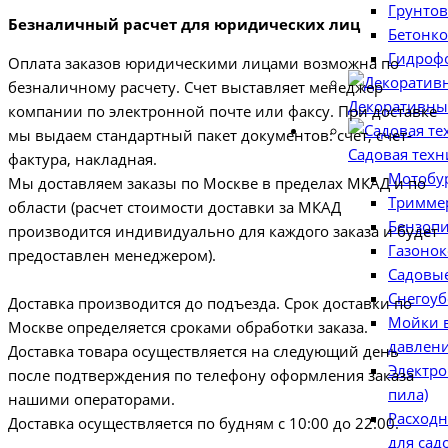
Грунтов
Безналичный расчет для юридических лиц
Бетонко
Гидроф
Оплата заказов юридическими лицами возможна по
безналичному расчету. Счет выставляет менеджер
Декоративны
компании по электронной почте или факсу. При доставке
мы выдаем стандартный пакет документов: счет, счет-
Садовая техн
фактура, накладная.
Мотобу
Мы доставляем заказы по Москве в пределах МКАД и по
Тримме
области (расчет стоимости доставки за МКАД
Бензоп
производится индивидуально для каждого заказа и будет
Газоно
предоставлен менеджером).
Садовы
Снегоуб
Доставка производится до подъезда. Срок доставки по
Мойки 
Москве определяется сроками обработки заказа.
давлен
Доставка товара осуществляется на следующий день
Электро
после подтверждения по телефону оформления заказа
пила)
нашими операторами.
Расход
Доставка осуществляется по будням с 10:00 до 22:00.
для сад