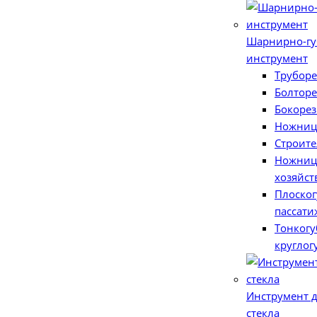
Шарнирно-г
инструмент
Трубор
Болтор
Бокорез
Ножниц
Строит
Ножни
хозяйс
Плоског
пассати
Тонкогу
круглог
Инструмент д
стекла