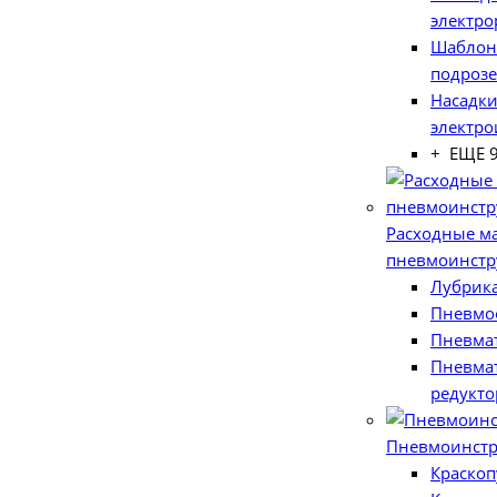
электро
Шаблон
подроз
Насадки
электро
+ ЕЩЕ 
Расходные м
пневмоинстр
Лубрик
Пневмо
Пневма
Пневма
редукт
Пневмоинстр
Краскоп