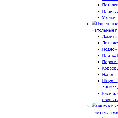
Потолк
Плинту
Уголки
Напольные п
Ламина
Линоле
Подлож
Плитка
Пороги 
Ковров
Наполь
Шнуры 
линоле
Клей дл
покрыт
Плитка и кер