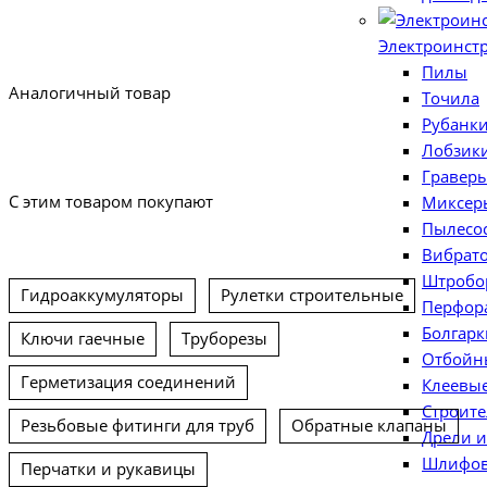
Электроинст
Пилы
Аналогичный товар
Точила
Рубанк
Лобзик
Гравер
С этим товаром покупают
Миксер
Пылесо
Вибрат
Штробо
Гидроаккумуляторы
Рулетки строительные
Перфор
Болгарк
Ключи гаечные
Труборезы
Отбойн
Герметизация соединений
Клеевые
Строит
Резьбовые фитинги для труб
Обратные клапаны
Дрели 
Шлифов
Перчатки и рукавицы