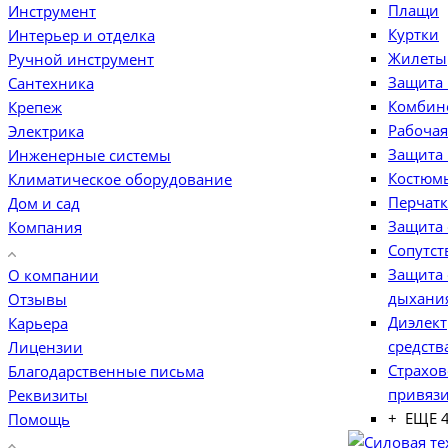
Плащи
Инструмент
Куртки
Интерьер и отделка
Жилеты
Ручной инструмент
Защита 
Сантехника
Комбин
Крепеж
Рабочая
Электрика
Защита
Инженерные системы
Костюм
Климатическое оборудование
Перчатк
Дом и сад
Защита 
Компания
Сопутс
Защита 
О компании
дыхани
Отзывы
Диэлект
Карьера
средств
Лицензии
Страхов
Благодарственные письма
привяз
Реквизиты
+ ЕЩЕ 
Помощь