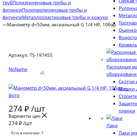
Гибкая 
труб
Полиэтиленовые трубы и
Рулонна
фитинги
Полипропиленовые трубы и
Металл
фитинги
Металлопластиковые трубы и кожухи
Тротуар
—
Манометр d=50мм, аксиальный G 1/4 НР, 10бар
Оцинко
Водост
Кровель
Артикул:
TS-197455
Расходные м
NoName
оборудовани
Скотчи 
Мешки 
Строите
Защитны
274
₽
/шт
пленки
Варианты цен
274
₽
/шт
Лаки
Лаки и
Есть в наличии: 7