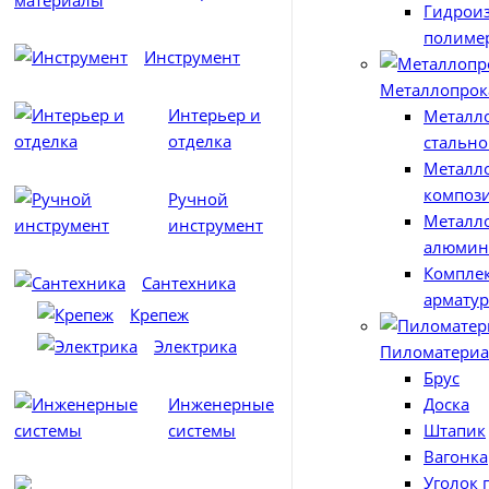
Гидрои
полиме
Инструмент
Металлопрок
Интерьер и
Металл
отделка
стальн
Металл
композ
Ручной
Металл
инструмент
алюмин
Компле
Сантехника
армату
Крепеж
Электрика
Пиломатери
Брус
Инженерные
Доска
системы
Штапик
Вагонка
Уголок 