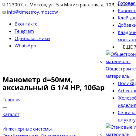
Готовая
123007, г. Москва, ул. 5-я Магистральная, д. 10А, этаж. 3
Ровните
info@timestroy.moscow
Клей дл
Вконтакте
Добавки
Telegram
Кладоч
Одноклассники
монтаж
WhatsApp
+ ЕЩЕ 
Общестроит
материалы
Манометр d=50мм,
Полика
аксиальный G 1/4 НР, 10бар
Асбесто
Железо
Главная
издели
—
Сетки к
Каталог
штукат
—
Инженерные системы
Стройматериалы
Лакокрасочные