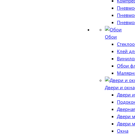
Компре
Пневмо
Пневмо
Пневмо
Обои
Стекло
Клей дл
Винило
Обои ф
Малярн
Двери и окна
Двери и
Подоко
Дверна
Двери м
Двери 
Окна