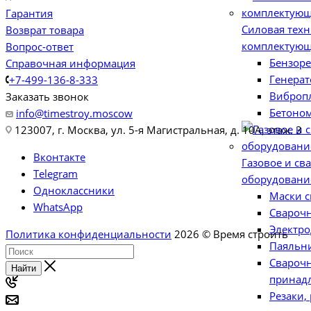
Гарантия
Силовая техн
Возврат товара
комплектую
Вопрос-ответ
Бензор
Справочная информация
Генера
+7-499-136-8-333
Виброп
Заказать звонок
Бетоно
info@timestroy.moscow
123007, г. Москва, ул. 5-я Магистральная, д. 10А, этаж. 3
Вконтакте
Газовое и св
Telegram
оборудовани
Одноклассники
Маски 
WhatsApp
Свароч
Электр
Политика конфиденциальности
2026 © Время строить
Паяльни
Свароч
Найти
принад
Резаки,