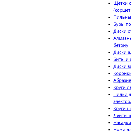
Щетки 
(корщет
Пильны
Буры по
Диски о
Алмазн
бетону
Диски 
Биты и 
Диски з
Коронк
Абразив
Круги л
Пилки 
электро
Круги 
Ленты 
Насадки
Ножи д