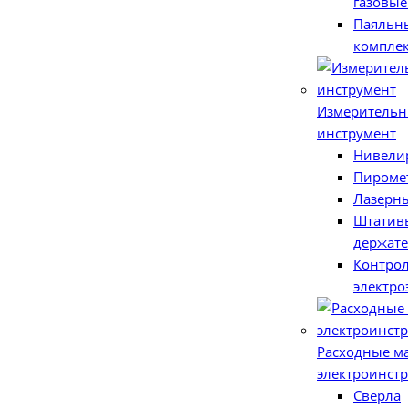
газовые
Паяльн
компле
Измерительн
инструмент
Нивели
Пироме
Лазерн
Штативы
держат
Контро
электро
Расходные м
электроинст
Сверла