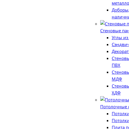
металл
Доборы,
наличн
Стеновые па
Углы из
Сэндви
Декорат
Стеновы
ПВХ
Стеновы
МДФ
Стеновы
ХДФ
Потолочные 
Потолк
Потолки
Плита п