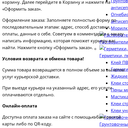
Грунто
корзину. Далее перейдите в Корзину и нажмите на
антисеп
«Оформить заказ».
Огнеби
Оформление заказа: Заполняете полностью форму по
антисеп
последовательным этапам: адрес, способ доставки,
Морилки
оплаты, данные о себе. Советуем в комментарии к заказу
написать информацию, которая поможет курьеру вас
Растворител
найти. Нажмите кнопку «Оформить заказ».
Герметики, п
Условия возврата и обмена товара!
Клей П
Гермет
Сумма товара возвращается в полном объеме за вычетом
Жидкие
услуг курьерской доставки.
Клеи ст
При выезде курьера на указанный адрес, его услуги
Пены м
оплачиваются отдельно.
Мастика
Клеи ст
Онлайн-оплата
Клеи у
Доступна оплата заказа на сайте с помощью банковской
карты либо по QR-коду.
Грунтовочны