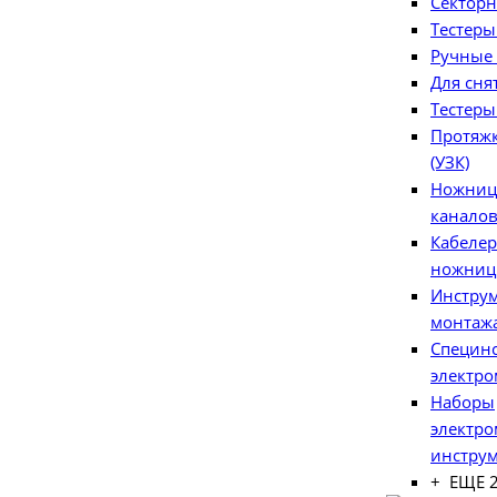
Сектор
Тестеры
Ручные 
Для сня
Тестеры
Протяжк
(УЗК)
Ножниц
канало
Кабелер
ножни
Инструм
монтаж
Специнс
электр
Наборы
электр
инстру
+ ЕЩЕ 