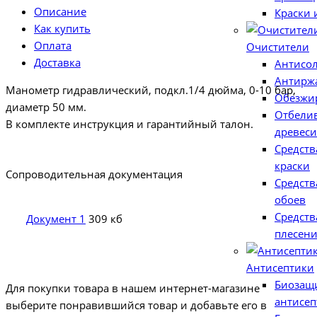
Описание
Краски
Как купить
Оплата
Очистители
Доставка
Антисо
Антирж
Манометр гидравлический, подкл.1/4 дюйма, 0-10 бар,
Обезжи
диаметр 50 мм.
Отбели
В комплекте инструкция и гарантийный талон.
древес
Средств
краски
Сопроводительная документация
Средств
обоев
Средств
Документ 1
309 кб
плесен
Антисептики
Биозащ
Для покупки товара в нашем интернет-магазине
антисеп
выберите понравившийся товар и добавьте его в