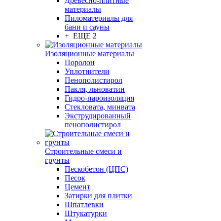
Древесно-плитные
материалы
Пиломатериалы для
бани и сауны
+ ЕЩЕ 2
Изоляционные материалы
Поролон
Уплотнители
Пенополистирол
Пакля, льноватин
Гидро-пароизоляция
Стекловата, минвата
Экструдированный
пенополистирол
Строительные смеси и
грунты
Пескобетон (ЦПС)
Песок
Цемент
Затирки для плитки
Шпатлевки
Штукатурки