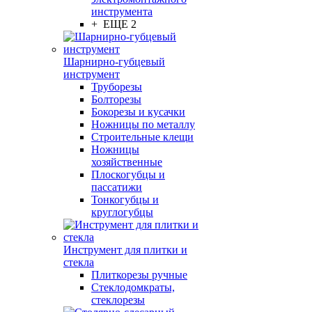
инструмента
+ ЕЩЕ 2
Шарнирно-губцевый
инструмент
Труборезы
Болторезы
Бокорезы и кусачки
Ножницы по металлу
Строительные клещи
Ножницы
хозяйственные
Плоскогубцы и
пассатижи
Тонкогубцы и
круглогубцы
Инструмент для плитки и
стекла
Плиткорезы ручные
Стеклодомкраты,
стеклорезы