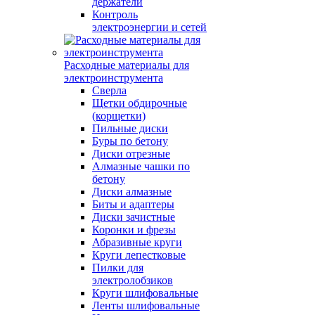
держатели
Контроль
электроэнергии и сетей
Расходные материалы для
электроинструмента
Сверла
Щетки обдирочные
(корщетки)
Пильные диски
Буры по бетону
Диски отрезные
Алмазные чашки по
бетону
Диски алмазные
Биты и адаптеры
Диски зачистные
Коронки и фрезы
Абразивные круги
Круги лепестковые
Пилки для
электролобзиков
Круги шлифовальные
Ленты шлифовальные