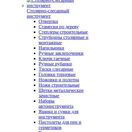
Столярно-слесарный
инструмент
Отвертки
Стамески по дереву
Степлеры строительные
Струбцины столярные и
монтажные
Напильники
Ручные заклепочники
Ключи гаечные
Ручные рубанки
Тиски слесарные
Головки торцевые
Ножовки и полотна
Ножи строительные
Щетки металлические
зачистные
Наборы
автоинструмента
Ящики и сумки для
инструмента
Пистолеты для пен и
герметиков