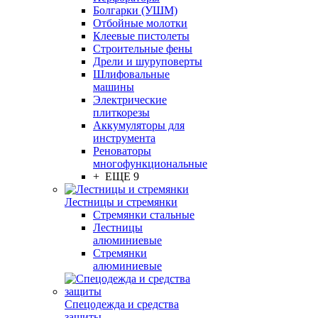
Болгарки (УШМ)
Отбойные молотки
Клеевые пистолеты
Строительные фены
Дрели и шуруповерты
Шлифовальные
машины
Электрические
плиткорезы
Аккумуляторы для
инструмента
Реноваторы
многофункциональные
+ ЕЩЕ 9
Лестницы и стремянки
Стремянки стальные
Лестницы
алюминиевые
Стремянки
алюминиевые
Спецодежда и средства
защиты