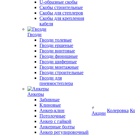
U-образные скобы
Скобы строительные
Скобы для степлеров
Скобы для крепления
кабеля
Гвозди
Гвозди толевые
Гвозди ершеные
Гвозди винтовые
Гвозди финишные
Гвозди шиферные
Гвозди монтажные
Гвозди строительные
Гвозди для
пневмостеплера
Анкеры
Забивные
Клиновые
Анкер-клин
Колеровка
Ко
Акции
Потолочные
Анкер с гайкой
Анкерные болты
Анкер регулировочный