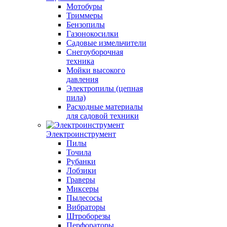
Мотобуры
Триммеры
Бензопилы
Газонокосилки
Садовые измельчители
Снегоуборочная
техника
Мойки высокого
давления
Электропилы (цепная
пила)
Расходные материалы
для садовой техники
Электроинструмент
Пилы
Точила
Рубанки
Лобзики
Граверы
Миксеры
Пылесосы
Вибраторы
Штроборезы
Перфораторы