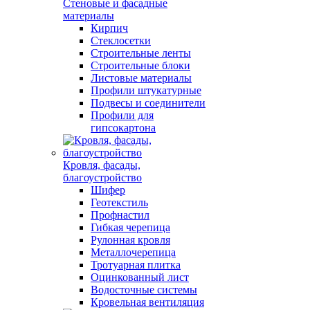
Стеновые и фасадные
материалы
Кирпич
Стеклосетки
Строительные ленты
Строительные блоки
Листовые материалы
Профили штукатурные
Подвесы и соединители
Профили для
гипсокартона
Кровля, фасады,
благоустройство
Шифер
Геотекстиль
Профнастил
Гибкая черепица
Рулонная кровля
Металлочерепица
Тротуарная плитка
Оцинкованный лист
Водосточные системы
Кровельная вентиляция