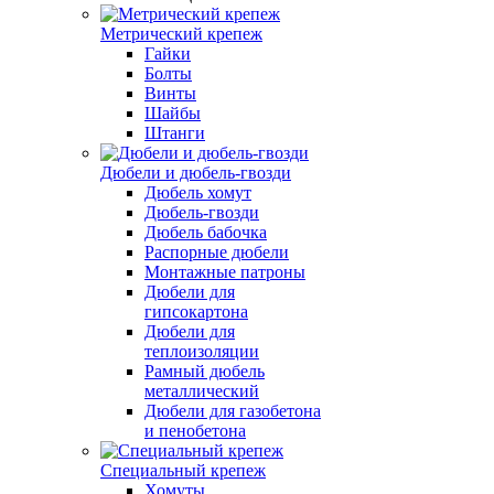
Метрический крепеж
Гайки
Болты
Винты
Шайбы
Штанги
Дюбели и дюбель-гвозди
Дюбель хомут
Дюбель-гвозди
Дюбель бабочка
Распорные дюбели
Монтажные патроны
Дюбели для
гипсокартона
Дюбели для
теплоизоляции
Рамный дюбель
металлический
Дюбели для газобетона
и пенобетона
Специальный крепеж
Хомуты