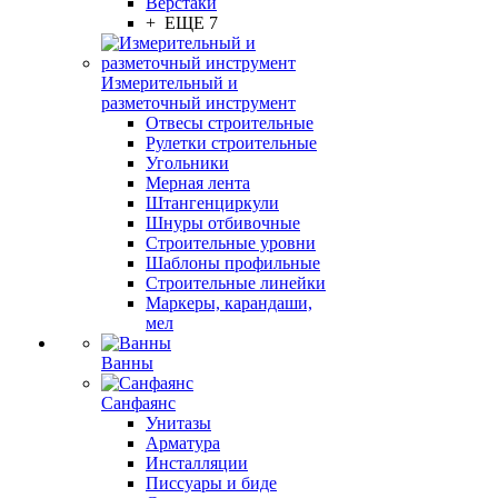
Верстаки
+ ЕЩЕ 7
Измерительный и
разметочный инструмент
Отвесы строительные
Рулетки строительные
Угольники
Мерная лента
Штангенциркули
Шнуры отбивочные
Строительные уровни
Шаблоны профильные
Строительные линейки
Маркеры, карандаши,
мел
Ванны
Санфаянс
Унитазы
Арматура
Инсталляции
Писсуары и биде