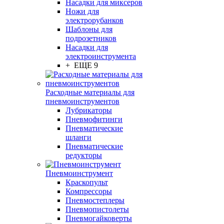
Насадки для миксеров
Ножи для
электрорубанков
Шаблоны для
подрозетников
Насадки для
электроинструмента
+ ЕЩЕ 9
Расходные материалы для
пневмоинструментов
Лубрикаторы
Пневмофитинги
Пневматические
шланги
Пневматические
редукторы
Пневмоинструмент
Краскопульт
Компрессоры
Пневмостеплеры
Пневмопистолеты
Пневмогайковерты