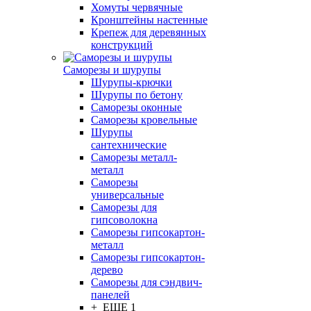
Хомуты червячные
Кронштейны настенные
Крепеж для деревянных
конструкций
Саморезы и шурупы
Шурупы-крючки
Шурупы по бетону
Саморезы оконные
Саморезы кровельные
Шурупы
сантехнические
Саморезы металл-
металл
Саморезы
универсальные
Саморезы для
гипсоволокна
Саморезы гипсокартон-
металл
Саморезы гипсокартон-
дерево
Саморезы для сэндвич-
панелей
+ ЕЩЕ 1