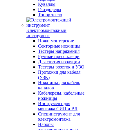
Кувалды
Гвоздодеры
Топор тесло
Электромонтажный
инструмент
Ножи монтерские
Секторные ножницы
Тестеры напряжения
Ручные пресс-клещи
Для снятия изоляции
Тестеры розеток и УЗО
Протяжки для кабеля
(УЗК)
Ножницы для кабель
каналов
Кабелерезы, кабельные
ножницы
Инструмент для
монтажа СИП и ВЛ
Специнструмент для
электромонтажа
Наборы
электромонтажного