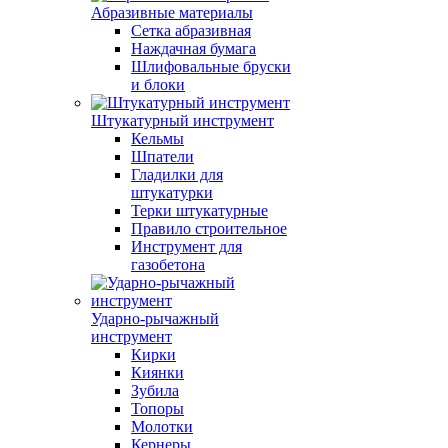
Абразивные материалы
Сетка абразивная
Наждачная бумага
Шлифовальные бруски
и блоки
Штукатурный инструмент
Кельмы
Шпатели
Гладилки для
штукатурки
Терки штукатурные
Правило строительное
Инструмент для
газобетона
Ударно-рычажный
инструмент
Кирки
Киянки
Зубила
Топоры
Молотки
Кернеры