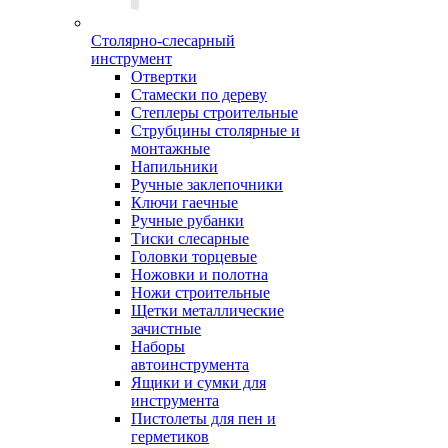
Столярно-слесарный
инструмент
Отвертки
Стамески по дереву
Степлеры строительные
Струбцины столярные и
монтажные
Напильники
Ручные заклепочники
Ключи гаечные
Ручные рубанки
Тиски слесарные
Головки торцевые
Ножовки и полотна
Ножи строительные
Щетки металлические
зачистные
Наборы
автоинструмента
Ящики и сумки для
инструмента
Пистолеты для пен и
герметиков