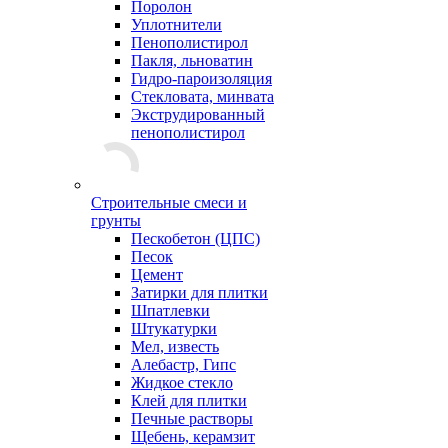
Поролон
Уплотнители
Пенополистирол
Пакля, льноватин
Гидро-пароизоляция
Стекловата, минвата
Экструдированный
пенополистирол
Строительные смеси и
грунты
Пескобетон (ЦПС)
Песок
Цемент
Затирки для плитки
Шпатлевки
Штукатурки
Мел, известь
Алебастр, Гипс
Жидкое стекло
Клей для плитки
Печные растворы
Щебень, керамзит