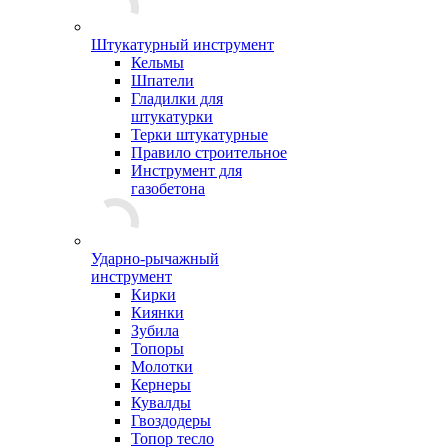
Штукатурный инструмент
Кельмы
Шпатели
Гладилки для
штукатурки
Терки штукатурные
Правило строительное
Инструмент для
газобетона
Ударно-рычажный
инструмент
Кирки
Киянки
Зубила
Топоры
Молотки
Кернеры
Кувалды
Гвоздодеры
Топор тесло