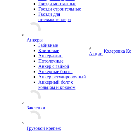
Гвозди монтажные
Гвозди строительные
Гвозди для
пневмостеплера
Анкеры
Забивные
Клиновые
Колеровка
Ко
Акции
Анкер-клин
Потолочные
Анкер с гайкой
Анкерные болты
Анкер регулировочный
Анкерный болт с
кольцом и крюком
Заклепки
Грузовой крепеж