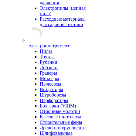
давления
Электропилы (цепная
пила)
Расходные материалы
для садовой техники
Электроинструмент
Пилы
Точила
Рубанки
Лобзики
Граверы
Миксеры
Пылесосы
Вибраторы
Штроборезы
Перфораторы
Болгарки (УШМ)
Отбойные молотки
Клеевые пистолеты
Строительные фены
Дрели и шуруповерты
Шлифовальные