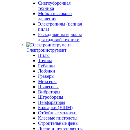
Снегоуборочная
техника
Мойки высокого
давления
Электропилы (цепная
пила)
Расходные материалы
для садовой техники
Электроинструмент
Пилы
Точила
Рубанки
Лобзики
Граверы
Миксеры
Пылесосы
Вибраторы
Штроборезы
Перфораторы
Болгарки (УШМ)
Отбойные молотки
Клеевые пистолеты
Строительные фены
Дрели и шуруповерты