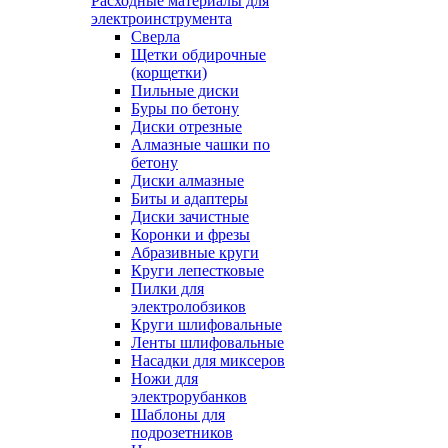
Расходные материалы для
электроинструмента
Сверла
Щетки обдирочные
(корщетки)
Пильные диски
Буры по бетону
Диски отрезные
Алмазные чашки по
бетону
Диски алмазные
Биты и адаптеры
Диски зачистные
Коронки и фрезы
Абразивные круги
Круги лепестковые
Пилки для
электролобзиков
Круги шлифовальные
Ленты шлифовальные
Насадки для миксеров
Ножи для
электрорубанков
Шаблоны для
подрозетников