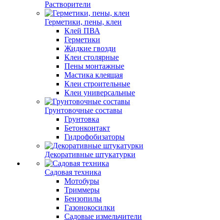
Растворители
Герметики, пены, клеи
Клей ПВА
Герметики
Жидкие гвозди
Клеи столярные
Пены монтажные
Мастика клеящая
Клеи строительные
Клеи универсальные
Грунтовочные составы
Грунтовка
Бетонконтакт
Гидрофобизаторы
Декоративные штукатурки
Садовая техника
Мотобуры
Триммеры
Бензопилы
Газонокосилки
Садовые измельчители