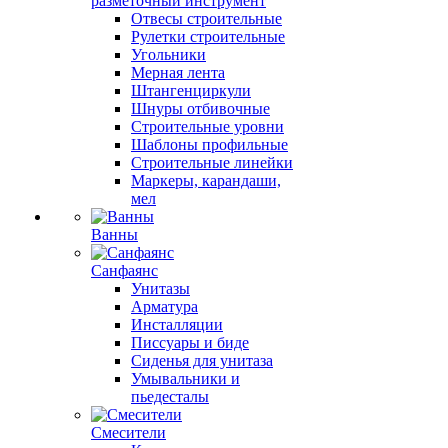
разметочный инструмент
Отвесы строительные
Рулетки строительные
Угольники
Мерная лента
Штангенциркули
Шнуры отбивочные
Строительные уровни
Шаблоны профильные
Строительные линейки
Маркеры, карандаши,
мел
Ванны
Санфаянс
Унитазы
Арматура
Инсталляции
Писсуары и биде
Сиденья для унитаза
Умывальники и
пьедесталы
Смесители