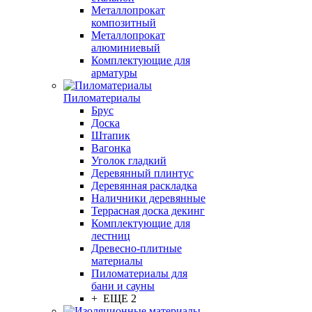
Металлопрокат
композитный
Металлопрокат
алюминиевый
Комплектующие для
арматуры
Пиломатериалы
Брус
Доска
Штапик
Вагонка
Уголок гладкий
Деревянный плинтус
Деревянная раскладка
Наличники деревянные
Террасная доска декинг
Комплектующие для
лестниц
Древесно-плитные
материалы
Пиломатериалы для
бани и сауны
+ ЕЩЕ 2