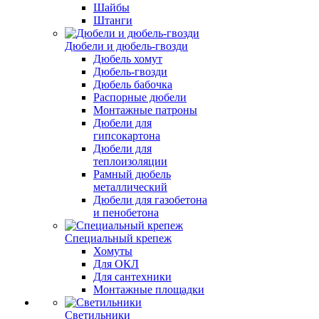
Шайбы
Штанги
Дюбели и дюбель-гвозди
Дюбель хомут
Дюбель-гвозди
Дюбель бабочка
Распорные дюбели
Монтажные патроны
Дюбели для
гипсокартона
Дюбели для
теплоизоляции
Рамный дюбель
металлический
Дюбели для газобетона
и пенобетона
Специальный крепеж
Хомуты
Для ОКЛ
Для сантехники
Монтажные площадки
Светильники