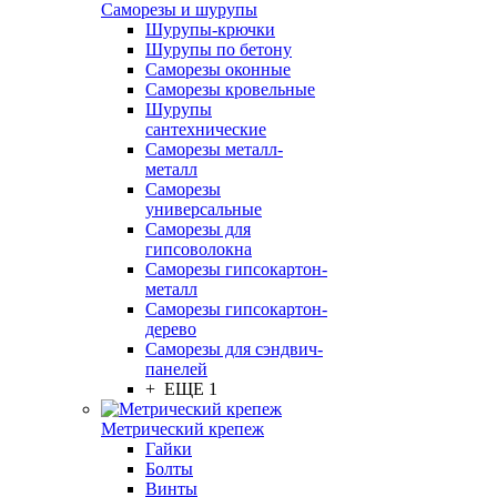
Саморезы и шурупы
Шурупы-крючки
Шурупы по бетону
Саморезы оконные
Саморезы кровельные
Шурупы
сантехнические
Саморезы металл-
металл
Саморезы
универсальные
Саморезы для
гипсоволокна
Саморезы гипсокартон-
металл
Саморезы гипсокартон-
дерево
Саморезы для сэндвич-
панелей
+ ЕЩЕ 1
Метрический крепеж
Гайки
Болты
Винты