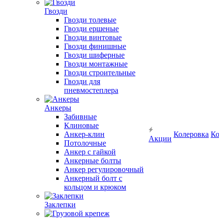
Гвозди
Гвозди толевые
Гвозди ершеные
Гвозди винтовые
Гвозди финишные
Гвозди шиферные
Гвозди монтажные
Гвозди строительные
Гвозди для
пневмостеплера
Анкеры
Забивные
Клиновые
Анкер-клин
Колеровка
Ко
Акции
Потолочные
Анкер с гайкой
Анкерные болты
Анкер регулировочный
Анкерный болт с
кольцом и крюком
Заклепки