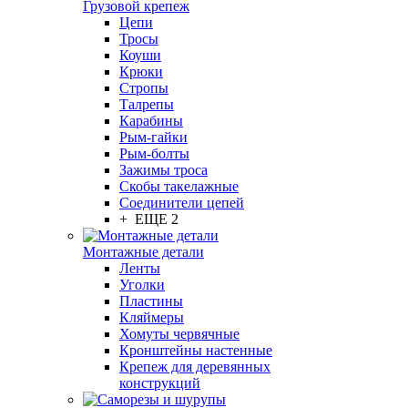
Грузовой крепеж
Цепи
Тросы
Коуши
Крюки
Стропы
Талрепы
Карабины
Рым-гайки
Рым-болты
Зажимы троса
Скобы такелажные
Соединители цепей
+ ЕЩЕ 2
Монтажные детали
Ленты
Уголки
Пластины
Кляймеры
Хомуты червячные
Кронштейны настенные
Крепеж для деревянных
конструкций