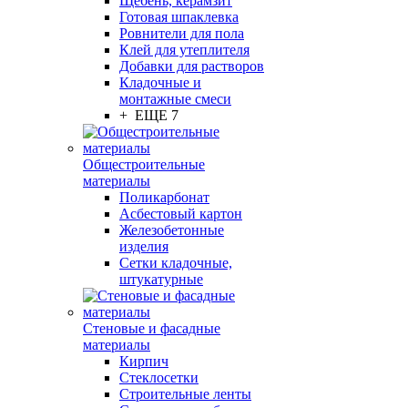
Щебень, керамзит
Готовая шпаклевка
Ровнители для пола
Клей для утеплителя
Добавки для растворов
Кладочные и
монтажные смеси
+ ЕЩЕ 7
Общестроительные
материалы
Поликарбонат
Асбестовый картон
Железобетонные
изделия
Сетки кладочные,
штукатурные
Стеновые и фасадные
материалы
Кирпич
Стеклосетки
Строительные ленты