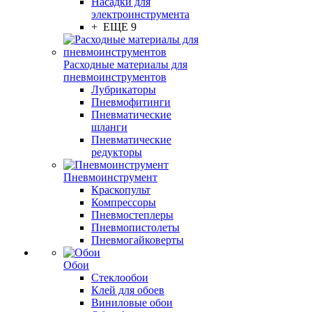
Насадки для
электроинструмента
+ ЕЩЕ 9
Расходные материалы для
пневмоинструментов
Лубрикаторы
Пневмофитинги
Пневматические
шланги
Пневматические
редукторы
Пневмоинструмент
Краскопульт
Компрессоры
Пневмостеплеры
Пневмопистолеты
Пневмогайковерты
Обои
Стеклообои
Клей для обоев
Виниловые обои