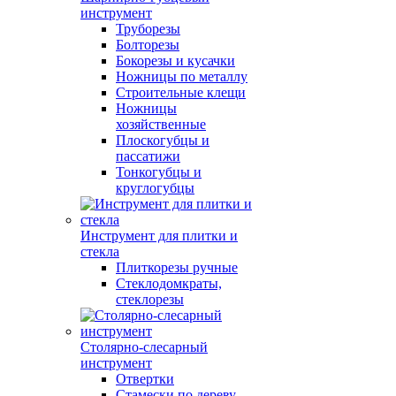
инструмент
Труборезы
Болторезы
Бокорезы и кусачки
Ножницы по металлу
Строительные клещи
Ножницы
хозяйственные
Плоскогубцы и
пассатижи
Тонкогубцы и
круглогубцы
Инструмент для плитки и
стекла
Плиткорезы ручные
Стеклодомкраты,
стеклорезы
Столярно-слесарный
инструмент
Отвертки
Стамески по дереву