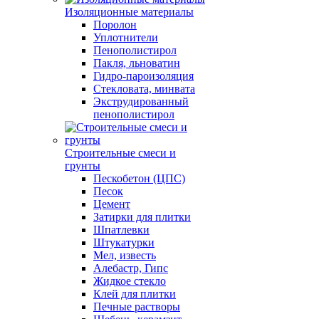
Изоляционные материалы
Поролон
Уплотнители
Пенополистирол
Пакля, льноватин
Гидро-пароизоляция
Стекловата, минвата
Экструдированный
пенополистирол
Строительные смеси и
грунты
Пескобетон (ЦПС)
Песок
Цемент
Затирки для плитки
Шпатлевки
Штукатурки
Мел, известь
Алебастр, Гипс
Жидкое стекло
Клей для плитки
Печные растворы