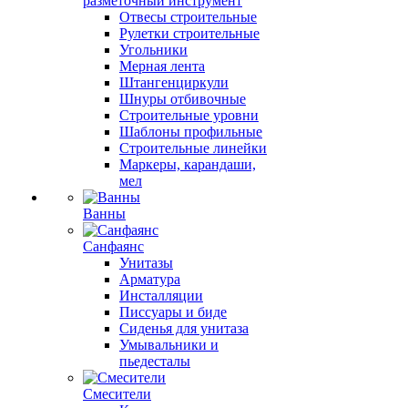
разметочный инструмент
Отвесы строительные
Рулетки строительные
Угольники
Мерная лента
Штангенциркули
Шнуры отбивочные
Строительные уровни
Шаблоны профильные
Строительные линейки
Маркеры, карандаши,
мел
Ванны
Санфаянс
Унитазы
Арматура
Инсталляции
Писсуары и биде
Сиденья для унитаза
Умывальники и
пьедесталы
Смесители