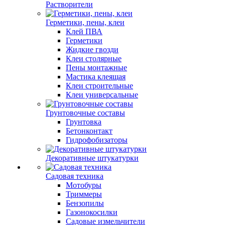
Растворители
Герметики, пены, клеи
Клей ПВА
Герметики
Жидкие гвозди
Клеи столярные
Пены монтажные
Мастика клеящая
Клеи строительные
Клеи универсальные
Грунтовочные составы
Грунтовка
Бетонконтакт
Гидрофобизаторы
Декоративные штукатурки
Садовая техника
Мотобуры
Триммеры
Бензопилы
Газонокосилки
Садовые измельчители