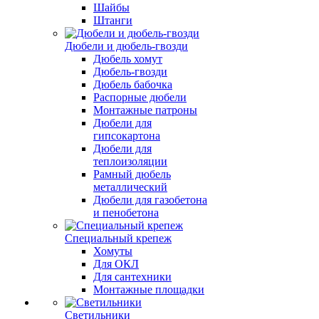
Шайбы
Штанги
Дюбели и дюбель-гвозди
Дюбель хомут
Дюбель-гвозди
Дюбель бабочка
Распорные дюбели
Монтажные патроны
Дюбели для
гипсокартона
Дюбели для
теплоизоляции
Рамный дюбель
металлический
Дюбели для газобетона
и пенобетона
Специальный крепеж
Хомуты
Для ОКЛ
Для сантехники
Монтажные площадки
Светильники