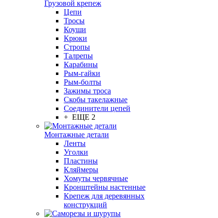
Грузовой крепеж
Цепи
Тросы
Коуши
Крюки
Стропы
Талрепы
Карабины
Рым-гайки
Рым-болты
Зажимы троса
Скобы такелажные
Соединители цепей
+ ЕЩЕ 2
Монтажные детали
Ленты
Уголки
Пластины
Кляймеры
Хомуты червячные
Кронштейны настенные
Крепеж для деревянных
конструкций