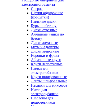
Расходные материалы для
электроинструмента
Сверла
Щетки обдирочные
(корщетки)
Пильные диски
Буры по бетону
Диски отрезные
Алмазные чашки по
бетону
Диски алмазные
Биты и адаптеры
Диски зачистные
Коронки и фрезы
Абразивные круги
Круги лепестковые
Пилки для
электролобзиков
Круги шлифовальные
Ленты шлифовальные
Насадки для миксеров
Ножи для
электрорубанков
Шаблоны для
подрозетников