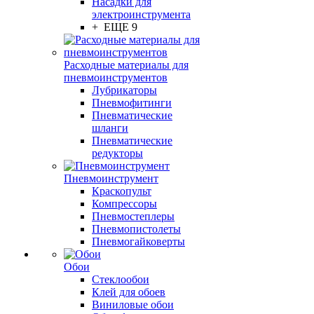
Насадки для
электроинструмента
+ ЕЩЕ 9
Расходные материалы для
пневмоинструментов
Лубрикаторы
Пневмофитинги
Пневматические
шланги
Пневматические
редукторы
Пневмоинструмент
Краскопульт
Компрессоры
Пневмостеплеры
Пневмопистолеты
Пневмогайковерты
Обои
Стеклообои
Клей для обоев
Виниловые обои