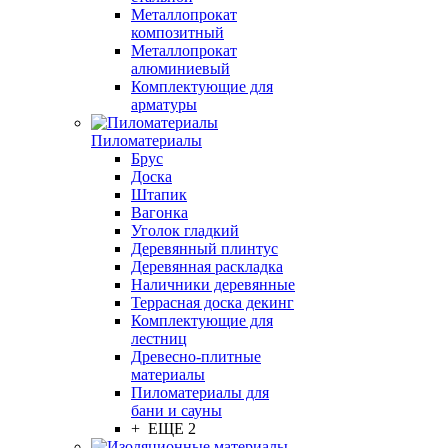
Металлопрокат
композитный
Металлопрокат
алюминиевый
Комплектующие для
арматуры
Пиломатериалы
Брус
Доска
Штапик
Вагонка
Уголок гладкий
Деревянный плинтус
Деревянная раскладка
Наличники деревянные
Террасная доска декинг
Комплектующие для
лестниц
Древесно-плитные
материалы
Пиломатериалы для
бани и сауны
+ ЕЩЕ 2