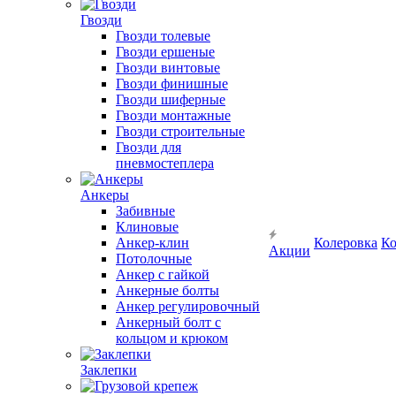
Гвозди
Гвозди толевые
Гвозди ершеные
Гвозди винтовые
Гвозди финишные
Гвозди шиферные
Гвозди монтажные
Гвозди строительные
Гвозди для
пневмостеплера
Анкеры
Забивные
Клиновые
Анкер-клин
Колеровка
Ко
Акции
Потолочные
Анкер с гайкой
Анкерные болты
Анкер регулировочный
Анкерный болт с
кольцом и крюком
Заклепки