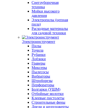
Снегоуборочная
техника
Мойки высокого
давления
Электропилы (цепная
пила)
Расходные материалы
для садовой техники
Электроинструмент
Пилы
Точила
Рубанки
Лобзики
Граверы
Миксеры
Пылесосы
Вибраторы
Штроборезы
Перфораторы
Болгарки (УШМ)
Отбойные молотки
Клеевые пистолеты
Строительные фены
Дрели и шуруповерты