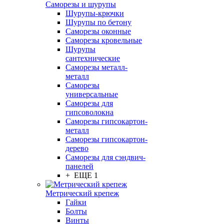
Саморезы и шурупы
Шурупы-крючки
Шурупы по бетону
Саморезы оконные
Саморезы кровельные
Шурупы
сантехнические
Саморезы металл-
металл
Саморезы
универсальные
Саморезы для
гипсоволокна
Саморезы гипсокартон-
металл
Саморезы гипсокартон-
дерево
Саморезы для сэндвич-
панелей
+ ЕЩЕ 1
Метрический крепеж
Гайки
Болты
Винты