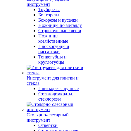
инструмент
Труборезы
Болторезы
Бокорезы и кусачки
Ножницы по металлу
Строительные клещи
Ножницы
хозяйственные
Плоскогубцы и
пассатижи
Тонкогубцы и
круглогубцы
Инструмент для плитки и
стекла
Плиткорезы ручные
Стеклодомкраты,
стеклорезы
Столярно-слесарный
инструмент
Отвертки
Стамески по дереву