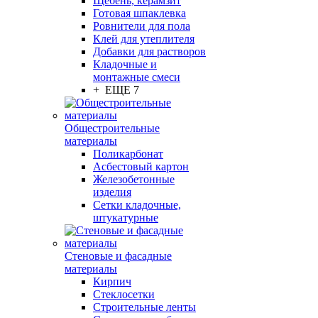
Щебень, керамзит
Готовая шпаклевка
Ровнители для пола
Клей для утеплителя
Добавки для растворов
Кладочные и
монтажные смеси
+ ЕЩЕ 7
Общестроительные
материалы
Поликарбонат
Асбестовый картон
Железобетонные
изделия
Сетки кладочные,
штукатурные
Стеновые и фасадные
материалы
Кирпич
Стеклосетки
Строительные ленты