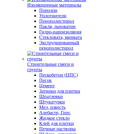
Изоляционные материалы
Поролон
Уплотнители
Пенополистирол
Пакля, льноватин
Гидро-пароизоляция
Стекловата, минвата
Экструдированный
пенополистирол
Строительные смеси и
грунты
Пескобетон (ЦПС)
Песок
Цемент
Затирки для плитки
Шпатлевки
Штукатурки
Мел, известь
Алебастр, Гипс
Жидкое стекло
Клей для плитки
Печные растворы