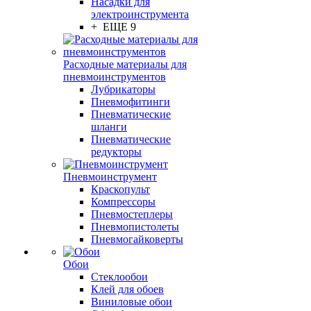
Насадки для
электроинструмента
+ ЕЩЕ 9
Расходные материалы для
пневмоинструментов
Лубрикаторы
Пневмофитинги
Пневматические
шланги
Пневматические
редукторы
Пневмоинструмент
Краскопульт
Компрессоры
Пневмостеплеры
Пневмопистолеты
Пневмогайковерты
Обои
Стеклообои
Клей для обоев
Виниловые обои