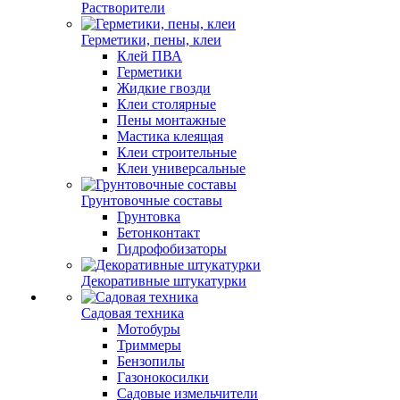
Растворители
Герметики, пены, клеи
Клей ПВА
Герметики
Жидкие гвозди
Клеи столярные
Пены монтажные
Мастика клеящая
Клеи строительные
Клеи универсальные
Грунтовочные составы
Грунтовка
Бетонконтакт
Гидрофобизаторы
Декоративные штукатурки
Садовая техника
Мотобуры
Триммеры
Бензопилы
Газонокосилки
Садовые измельчители