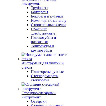
инструмент
Труборезы
Болторезы
Бокорезы и кусачки
Ножницы по металлу
Строительные клещи
Ножницы
хозяйственные
Плоскогубцы и
пассатижи
Тонкогубцы и
круглогубцы
Инструмент для плитки и
стекла
Плиткорезы ручные
Стеклодомкраты,
стеклорезы
Столярно-слесарный
инструмент
Отвертки
Стамески по дереву