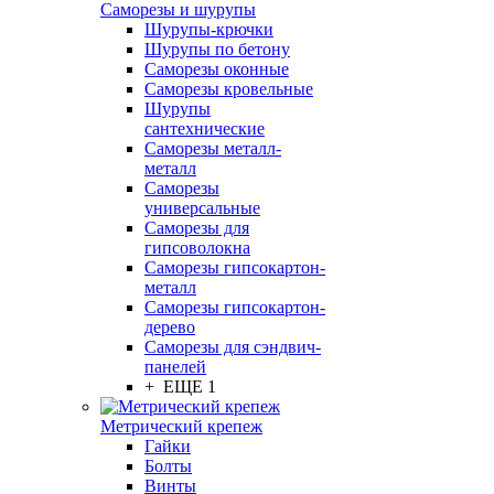
Саморезы и шурупы
Шурупы-крючки
Шурупы по бетону
Саморезы оконные
Саморезы кровельные
Шурупы
сантехнические
Саморезы металл-
металл
Саморезы
универсальные
Саморезы для
гипсоволокна
Саморезы гипсокартон-
металл
Саморезы гипсокартон-
дерево
Саморезы для сэндвич-
панелей
+ ЕЩЕ 1
Метрический крепеж
Гайки
Болты
Винты