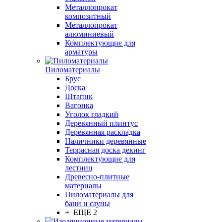
Металлопрокат
композитный
Металлопрокат
алюминиевый
Комплектующие для
арматуры
Пиломатериалы
Брус
Доска
Штапик
Вагонка
Уголок гладкий
Деревянный плинтус
Деревянная раскладка
Наличники деревянные
Террасная доска декинг
Комплектующие для
лестниц
Древесно-плитные
материалы
Пиломатериалы для
бани и сауны
+ ЕЩЕ 2