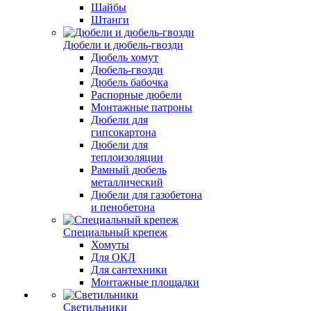
Шайбы
Штанги
Дюбели и дюбель-гвозди
Дюбель хомут
Дюбель-гвозди
Дюбель бабочка
Распорные дюбели
Монтажные патроны
Дюбели для
гипсокартона
Дюбели для
теплоизоляции
Рамный дюбель
металлический
Дюбели для газобетона
и пенобетона
Специальный крепеж
Хомуты
Для ОКЛ
Для сантехники
Монтажные площадки
Светильники