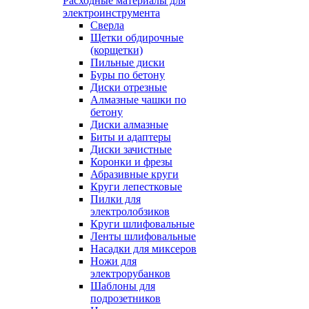
Расходные материалы для
электроинструмента
Сверла
Щетки обдирочные
(корщетки)
Пильные диски
Буры по бетону
Диски отрезные
Алмазные чашки по
бетону
Диски алмазные
Биты и адаптеры
Диски зачистные
Коронки и фрезы
Абразивные круги
Круги лепестковые
Пилки для
электролобзиков
Круги шлифовальные
Ленты шлифовальные
Насадки для миксеров
Ножи для
электрорубанков
Шаблоны для
подрозетников