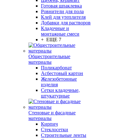
Щебень, керамзит
Готовая шпаклевка
Ровнители для пола
Клей для утеплителя
Добавки для растворов
Кладочные и
монтажные смеси
+ ЕЩЕ 7
Общестроительные
материалы
Поликарбонат
Асбестовый картон
Железобетонные
изделия
Сетки кладочные,
штукатурные
Стеновые и фасадные
материалы
Кирпич
Стеклосетки
Строительные ленты