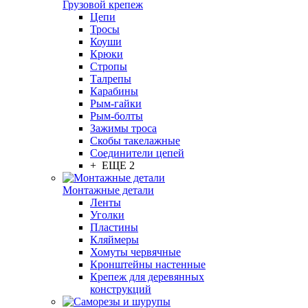
Грузовой крепеж
Цепи
Тросы
Коуши
Крюки
Стропы
Талрепы
Карабины
Рым-гайки
Рым-болты
Зажимы троса
Скобы такелажные
Соединители цепей
+ ЕЩЕ 2
Монтажные детали
Ленты
Уголки
Пластины
Кляймеры
Хомуты червячные
Кронштейны настенные
Крепеж для деревянных
конструкций