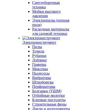
Снегоуборочная
техника
Мойки высокого
давления
Электропилы (цепная
пила)
Расходные материалы
для садовой техники
Электроинструмент
Пилы
Точила
Рубанки
Лобзики
Граверы
Миксеры
Пылесосы
Вибраторы
Штроборезы
Перфораторы
Болгарки (УШМ)
Отбойные молотки
Клеевые пистолеты
Строительные фены
Дрели и шуруповерты