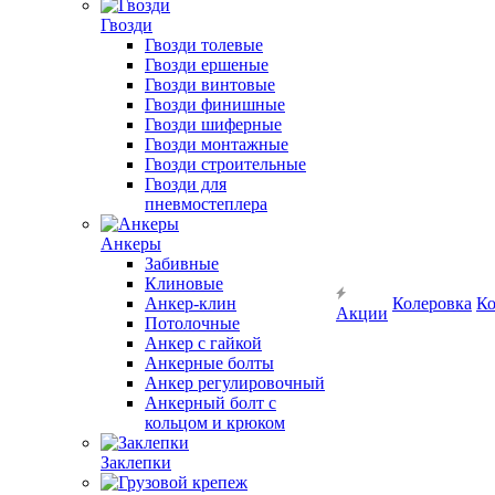
Гвозди
Гвозди толевые
Гвозди ершеные
Гвозди винтовые
Гвозди финишные
Гвозди шиферные
Гвозди монтажные
Гвозди строительные
Гвозди для
пневмостеплера
Анкеры
Забивные
Клиновые
Анкер-клин
Колеровка
Ко
Акции
Потолочные
Анкер с гайкой
Анкерные болты
Анкер регулировочный
Анкерный болт с
кольцом и крюком
Заклепки