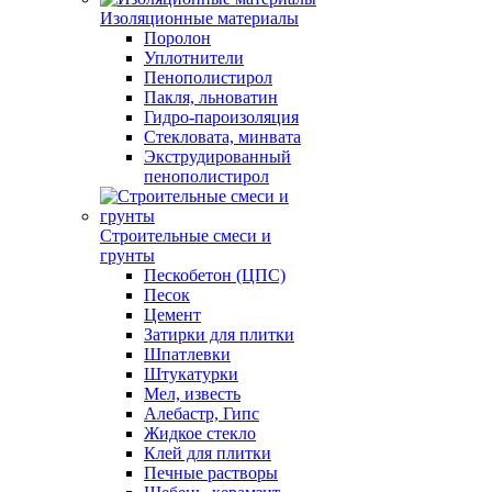
Изоляционные материалы
Поролон
Уплотнители
Пенополистирол
Пакля, льноватин
Гидро-пароизоляция
Стекловата, минвата
Экструдированный
пенополистирол
Строительные смеси и
грунты
Пескобетон (ЦПС)
Песок
Цемент
Затирки для плитки
Шпатлевки
Штукатурки
Мел, известь
Алебастр, Гипс
Жидкое стекло
Клей для плитки
Печные растворы