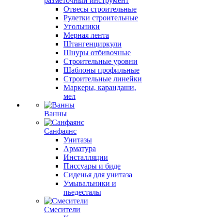
разметочный инструмент
Отвесы строительные
Рулетки строительные
Угольники
Мерная лента
Штангенциркули
Шнуры отбивочные
Строительные уровни
Шаблоны профильные
Строительные линейки
Маркеры, карандаши,
мел
Ванны
Санфаянс
Унитазы
Арматура
Инсталляции
Писсуары и биде
Сиденья для унитаза
Умывальники и
пьедесталы
Смесители