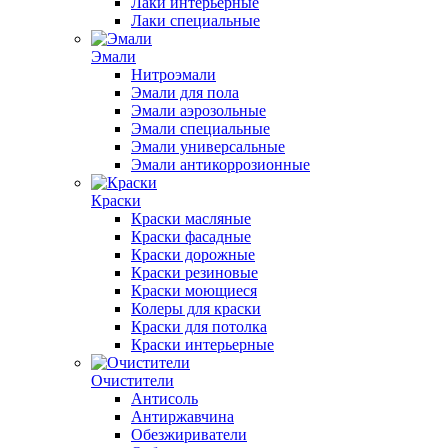
Лаки интерьерные
Лаки специальные
Эмали
Нитроэмали
Эмали для пола
Эмали аэрозольные
Эмали специальные
Эмали универсальные
Эмали антикоррозионные
Краски
Краски масляные
Краски фасадные
Краски дорожные
Краски резиновые
Краски моющиеся
Колеры для краски
Краски для потолка
Краски интерьерные
Очистители
Антисоль
Антиржавчина
Обезжириватели