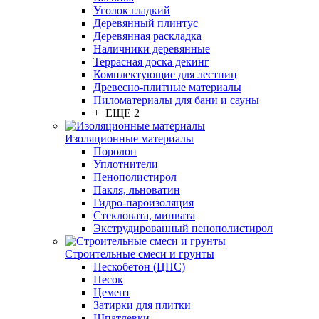
Уголок гладкий
Деревянный плинтус
Деревянная раскладка
Наличники деревянные
Террасная доска декинг
Комплектующие для лестниц
Древесно-плитные материалы
Пиломатериалы для бани и сауны
+ ЕЩЕ 2
Изоляционные материалы
Поролон
Уплотнители
Пенополистирол
Пакля, льноватин
Гидро-пароизоляция
Стекловата, минвата
Экструдированный пенополистирол
Строительные смеси и грунты
Пескобетон (ЦПС)
Песок
Цемент
Затирки для плитки
Шпатлевки