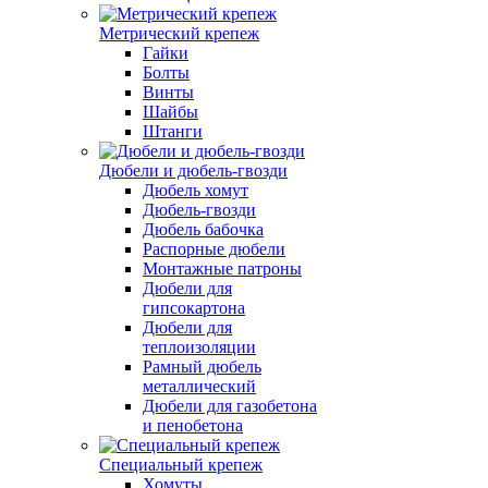
Метрический крепеж
Гайки
Болты
Винты
Шайбы
Штанги
Дюбели и дюбель-гвозди
Дюбель хомут
Дюбель-гвозди
Дюбель бабочка
Распорные дюбели
Монтажные патроны
Дюбели для
гипсокартона
Дюбели для
теплоизоляции
Рамный дюбель
металлический
Дюбели для газобетона
и пенобетона
Специальный крепеж
Хомуты