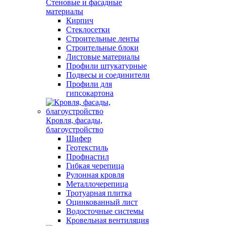
Стеновые и фасадные
материалы
Кирпич
Стеклосетки
Строительные ленты
Строительные блоки
Листовые материалы
Профили штукатурные
Подвесы и соединители
Профили для
гипсокартона
Кровля, фасады,
благоустройство
Шифер
Геотекстиль
Профнастил
Гибкая черепица
Рулонная кровля
Металлочерепица
Тротуарная плитка
Оцинкованный лист
Водосточные системы
Кровельная вентиляция