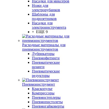
Насадки для миксеров
Ножи для
электрорубанков
Шаблоны для
подрозетников
Насадки для
электроинструмента
+ ЕЩЕ 9
Расходные материалы для
пневмоинструментов
Лубрикаторы
Пневмофитинги
Пневматические
шланги
Пневматические
редукторы
Пневмоинструмент
Краскопульт
Компрессоры
Пневмостеплеры
Пневмопистолеты
Пневмогайковерты