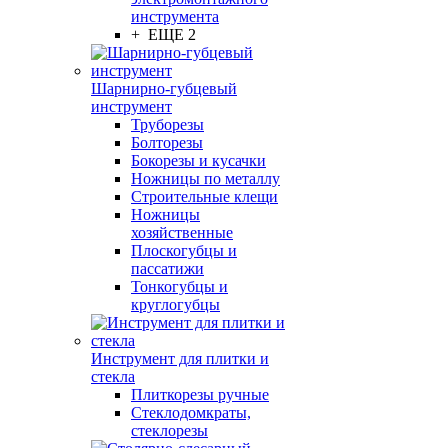
инструмента
+ ЕЩЕ 2
Шарнирно-губцевый
инструмент
Труборезы
Болторезы
Бокорезы и кусачки
Ножницы по металлу
Строительные клещи
Ножницы
хозяйственные
Плоскогубцы и
пассатижи
Тонкогубцы и
круглогубцы
Инструмент для плитки и
стекла
Плиткорезы ручные
Стеклодомкраты,
стеклорезы