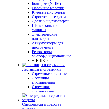
Болгарки (УШМ)
Отбойные молотки
Клеевые пистолеты
Строительные фены
Дрели и шуруповерты
Шлифовальные
машины
Электрические
плиткорезы
Аккумуляторы для
инструмента
Реноваторы
многофункциональные
+ ЕЩЕ 9
Лестницы и стремянки
Стремянки стальные
Лестницы
алюминиевые
Стремянки
алюминиевые
Спецодежда и средства
защиты