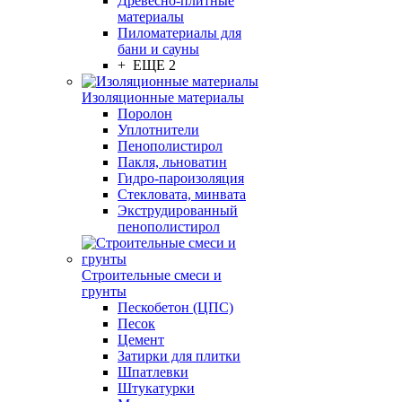
Древесно-плитные
материалы
Пиломатериалы для
бани и сауны
+ ЕЩЕ 2
Изоляционные материалы
Поролон
Уплотнители
Пенополистирол
Пакля, льноватин
Гидро-пароизоляция
Стекловата, минвата
Экструдированный
пенополистирол
Строительные смеси и
грунты
Пескобетон (ЦПС)
Песок
Цемент
Затирки для плитки
Шпатлевки
Штукатурки