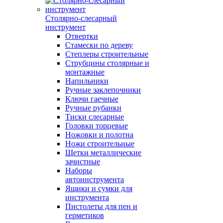
Столярно-слесарный
инструмент
Отвертки
Стамески по дереву
Степлеры строительные
Струбцины столярные и
монтажные
Напильники
Ручные заклепочники
Ключи гаечные
Ручные рубанки
Тиски слесарные
Головки торцевые
Ножовки и полотна
Ножи строительные
Щетки металлические
зачистные
Наборы
автоинструмента
Ящики и сумки для
инструмента
Пистолеты для пен и
герметиков