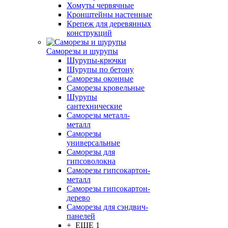
Хомуты червячные
Кронштейны настенные
Крепеж для деревянных
конструкций
Саморезы и шурупы
Шурупы-крючки
Шурупы по бетону
Саморезы оконные
Саморезы кровельные
Шурупы
сантехнические
Саморезы металл-
металл
Саморезы
универсальные
Саморезы для
гипсоволокна
Саморезы гипсокартон-
металл
Саморезы гипсокартон-
дерево
Саморезы для сэндвич-
панелей
+ ЕЩЕ 1