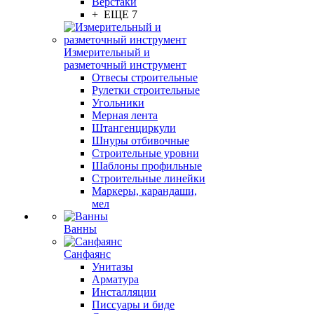
Верстаки
+ ЕЩЕ 7
Измерительный и
разметочный инструмент
Отвесы строительные
Рулетки строительные
Угольники
Мерная лента
Штангенциркули
Шнуры отбивочные
Строительные уровни
Шаблоны профильные
Строительные линейки
Маркеры, карандаши,
мел
Ванны
Санфаянс
Унитазы
Арматура
Инсталляции
Писсуары и биде