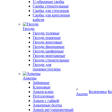
U-образные скобы
Скобы строительные
Скобы для степлеров
Скобы для крепления
кабеля
Гвозди
Гвозди толевые
Гвозди ершеные
Гвозди винтовые
Гвозди финишные
Гвозди шиферные
Гвозди монтажные
Гвозди строительные
Гвозди для
пневмостеплера
Анкеры
Забивные
Клиновые
Анкер-клин
Колеровка
Ко
Акции
Потолочные
Анкер с гайкой
Анкерные болты
Анкер регулировочный