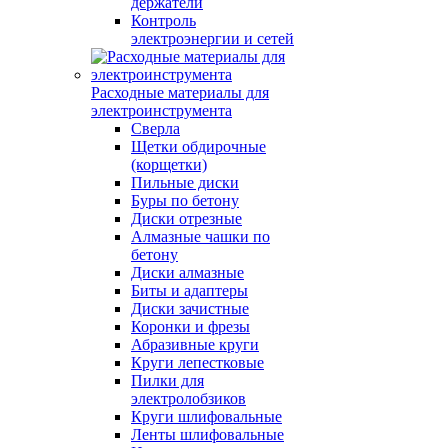
держатели
Контроль
электроэнергии и сетей
Расходные материалы для
электроинструмента
Сверла
Щетки обдирочные
(корщетки)
Пильные диски
Буры по бетону
Диски отрезные
Алмазные чашки по
бетону
Диски алмазные
Биты и адаптеры
Диски зачистные
Коронки и фрезы
Абразивные круги
Круги лепестковые
Пилки для
электролобзиков
Круги шлифовальные
Ленты шлифовальные