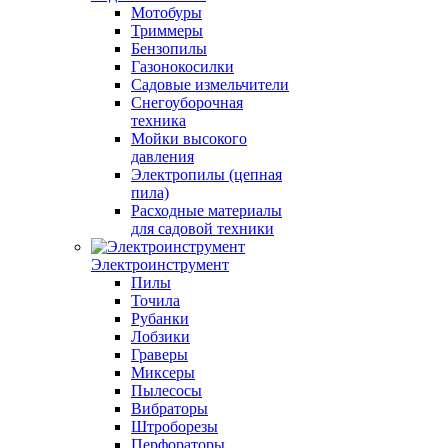
Мотобуры
Триммеры
Бензопилы
Газонокосилки
Садовые измельчители
Снегоуборочная
техника
Мойки высокого
давления
Электропилы (цепная
пила)
Расходные материалы
для садовой техники
Электроинструмент
Пилы
Точила
Рубанки
Лобзики
Граверы
Миксеры
Пылесосы
Вибраторы
Штроборезы
Перфораторы