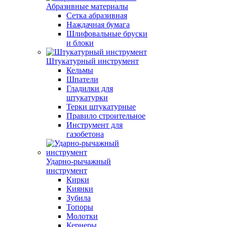
Абразивные материалы
Сетка абразивная
Наждачная бумага
Шлифовальные бруски
и блоки
Штукатурный инструмент
Кельмы
Шпатели
Гладилки для
штукатурки
Терки штукатурные
Правило строительное
Инструмент для
газобетона
Ударно-рычажный
инструмент
Кирки
Киянки
Зубила
Топоры
Молотки
Кернеры