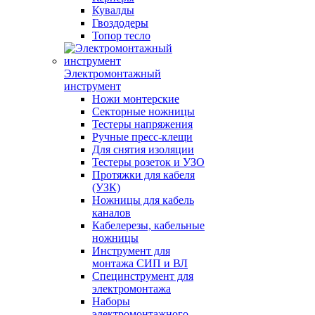
Кувалды
Гвоздодеры
Топор тесло
Электромонтажный
инструмент
Ножи монтерские
Секторные ножницы
Тестеры напряжения
Ручные пресс-клещи
Для снятия изоляции
Тестеры розеток и УЗО
Протяжки для кабеля
(УЗК)
Ножницы для кабель
каналов
Кабелерезы, кабельные
ножницы
Инструмент для
монтажа СИП и ВЛ
Специнструмент для
электромонтажа
Наборы
электромонтажного