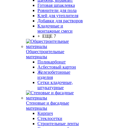
Щебень, керамзит
Готовая шпаклевка
Ровнители для пола
Клей для утеплителя
Добавки для растворов
Кладочные и
монтажные смеси
+ ЕЩЕ 7
Общестроительные
материалы
Поликарбонат
Асбестовый картон
Железобетонные
изделия
Сетки кладочные,
штукатурные
Стеновые и фасадные
материалы
Кирпич
Стеклосетки
Строительные ленты