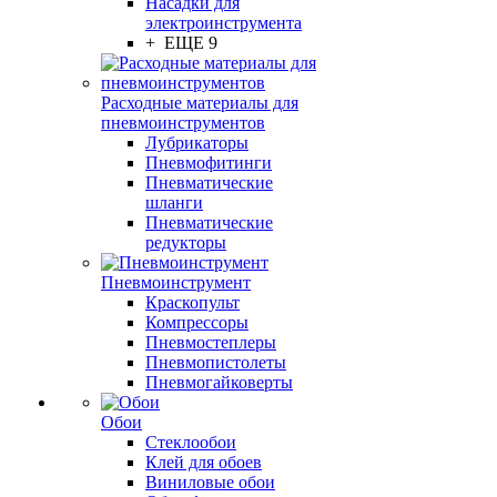
Насадки для
электроинструмента
+ ЕЩЕ 9
Расходные материалы для
пневмоинструментов
Лубрикаторы
Пневмофитинги
Пневматические
шланги
Пневматические
редукторы
Пневмоинструмент
Краскопульт
Компрессоры
Пневмостеплеры
Пневмопистолеты
Пневмогайковерты
Обои
Стеклообои
Клей для обоев
Виниловые обои