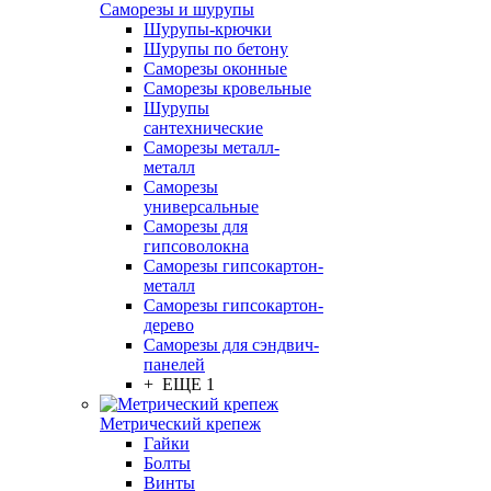
Саморезы и шурупы
Шурупы-крючки
Шурупы по бетону
Саморезы оконные
Саморезы кровельные
Шурупы
сантехнические
Саморезы металл-
металл
Саморезы
универсальные
Саморезы для
гипсоволокна
Саморезы гипсокартон-
металл
Саморезы гипсокартон-
дерево
Саморезы для сэндвич-
панелей
+ ЕЩЕ 1
Метрический крепеж
Гайки
Болты
Винты