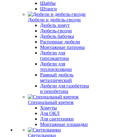
Шайбы
Штанги
Дюбели и дюбель-гвозди
Дюбель хомут
Дюбель-гвозди
Дюбель бабочка
Распорные дюбели
Монтажные патроны
Дюбели для
гипсокартона
Дюбели для
теплоизоляции
Рамный дюбель
металлический
Дюбели для газобетона
и пенобетона
Специальный крепеж
Хомуты
Для ОКЛ
Для сантехники
Монтажные площадки
Светильники