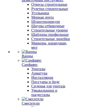
разметочный инструмент
Отвесы строительные
Рулетки строительные
Угольники
Мерная лента
Штангенциркули
Шнуры отбивочные
Строительные уровни
Шаблоны профильные
Строительные линейки
Маркеры, карандаши,
мел
Ванны
Санфаянс
Унитазы
Арматура
Инсталляции
Писсуары и биде
Сиденья для унитаза
Умывальники и
пьедесталы
Смесители