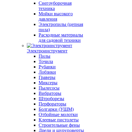
Снегоуборочная
техника
Мойки высокого
давления
Электропилы (цепная
пила)
Расходные материалы
для садовой техники
Электроинструмент
Пилы
Точила
Рубанки
Лобзики
Граверы
Миксеры
Пылесосы
Вибраторы
Штроборезы
Перфораторы
Болгарки (УШМ)
Отбойные молотки
Клеевые пистолеты
Строительные фены
Дрели и шуруповерты