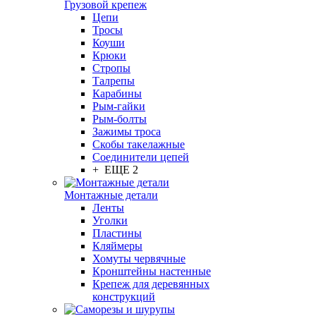
Грузовой крепеж
Цепи
Тросы
Коуши
Крюки
Стропы
Талрепы
Карабины
Рым-гайки
Рым-болты
Зажимы троса
Скобы такелажные
Соединители цепей
+ ЕЩЕ 2
Монтажные детали
Ленты
Уголки
Пластины
Кляймеры
Хомуты червячные
Кронштейны настенные
Крепеж для деревянных
конструкций