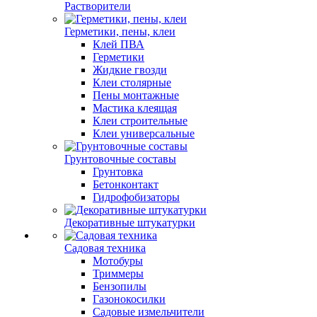
Растворители
Герметики, пены, клеи
Клей ПВА
Герметики
Жидкие гвозди
Клеи столярные
Пены монтажные
Мастика клеящая
Клеи строительные
Клеи универсальные
Грунтовочные составы
Грунтовка
Бетонконтакт
Гидрофобизаторы
Декоративные штукатурки
Садовая техника
Мотобуры
Триммеры
Бензопилы
Газонокосилки
Садовые измельчители