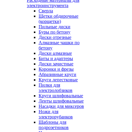
Расходные материалы для
электроинструмента
Сверла
Щетки обдирочные
(корщетки)
Пильные диски
Буры по бетону
Диски отрезные
Алмазные чашки по
бетону
Диски алмазные
Биты и адаптеры
Диски зачистные
Коронки и фрезы
Абразивные круги
Круги лепестковые
Пилки для
электролобзиков
Круги шлифовальные
Ленты шлифовальные
Насадки для миксеров
Ножи для
электрорубанков
Шаблоны для
подрозетников