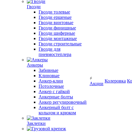
Гвозди
Гвозди толевые
Гвозди ершеные
Гвозди винтовые
Гвозди финишные
Гвозди шиферные
Гвозди монтажные
Гвозди строительные
Гвозди для
пневмостеплера
Анкеры
Забивные
Клиновые
Анкер-клин
Колеровка
Ко
Акции
Потолочные
Анкер с гайкой
Анкерные болты
Анкер регулировочный
Анкерный болт с
кольцом и крюком
Заклепки