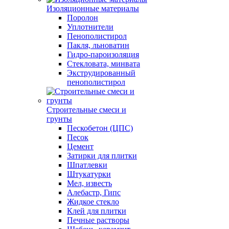
Изоляционные материалы
Поролон
Уплотнители
Пенополистирол
Пакля, льноватин
Гидро-пароизоляция
Стекловата, минвата
Экструдированный
пенополистирол
Строительные смеси и
грунты
Пескобетон (ЦПС)
Песок
Цемент
Затирки для плитки
Шпатлевки
Штукатурки
Мел, известь
Алебастр, Гипс
Жидкое стекло
Клей для плитки
Печные растворы