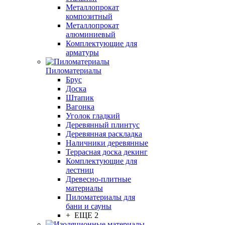
Металлопрокат
композитный
Металлопрокат
алюминиевый
Комплектующие для
арматуры
Пиломатериалы
Брус
Доска
Штапик
Вагонка
Уголок гладкий
Деревянный плинтус
Деревянная раскладка
Наличники деревянные
Террасная доска декинг
Комплектующие для
лестниц
Древесно-плитные
материалы
Пиломатериалы для
бани и сауны
+ ЕЩЕ 2