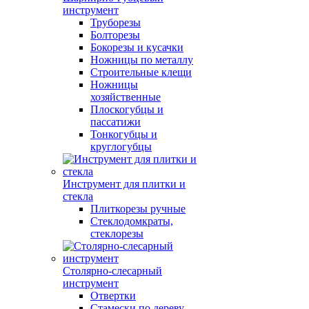
инструмент
Труборезы
Болторезы
Бокорезы и кусачки
Ножницы по металлу
Строительные клещи
Ножницы
хозяйственные
Плоскогубцы и
пассатижи
Тонкогубцы и
круглогубцы
Инструмент для плитки и
стекла
Плиткорезы ручные
Стеклодомкраты,
стеклорезы
Столярно-слесарный
инструмент
Отвертки
Стамески по дереву