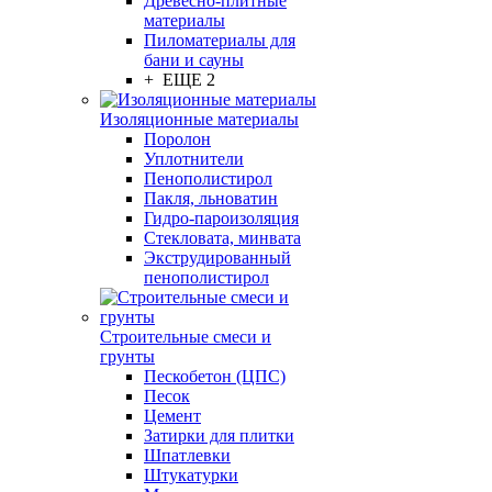
Древесно-плитные
материалы
Пиломатериалы для
бани и сауны
+ ЕЩЕ 2
Изоляционные материалы
Поролон
Уплотнители
Пенополистирол
Пакля, льноватин
Гидро-пароизоляция
Стекловата, минвата
Экструдированный
пенополистирол
Строительные смеси и
грунты
Пескобетон (ЦПС)
Песок
Цемент
Затирки для плитки
Шпатлевки
Штукатурки