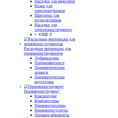
Насадки для миксеров
Ножи для
электрорубанков
Шаблоны для
подрозетников
Насадки для
электроинструмента
+ ЕЩЕ 9
Расходные материалы для
пневмоинструментов
Лубрикаторы
Пневмофитинги
Пневматические
шланги
Пневматические
редукторы
Пневмоинструмент
Краскопульт
Компрессоры
Пневмостеплеры
Пневмопистолеты
Пневмогайковерты