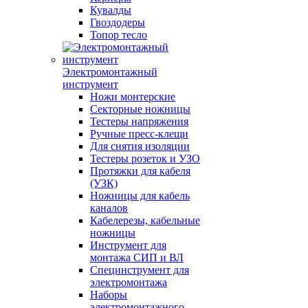
Кувалды
Гвоздодеры
Топор тесло
Электромонтажный
инструмент
Ножи монтерские
Секторные ножницы
Тестеры напряжения
Ручные пресс-клещи
Для снятия изоляции
Тестеры розеток и УЗО
Протяжки для кабеля
(УЗК)
Ножницы для кабель
каналов
Кабелерезы, кабельные
ножницы
Инструмент для
монтажа СИП и ВЛ
Специнструмент для
электромонтажа
Наборы
электромонтажного