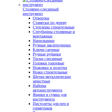
Столярно-слесарный
инструмент
Отвертки
Стамески по дереву
Степлеры строительные
Струбцины столярные и
монтажные
Напильники
Ручные заклепочники
Ключи гаечные
Ручные рубанки
Тиски слесарные
Головки торцевые
Ножовки и полотна
Ножи строительные
Щетки металлические
зачистные
Наборы
автоинструмента
Ящики и сумки для
инструмента
Пистолеты для пен и
герметиков