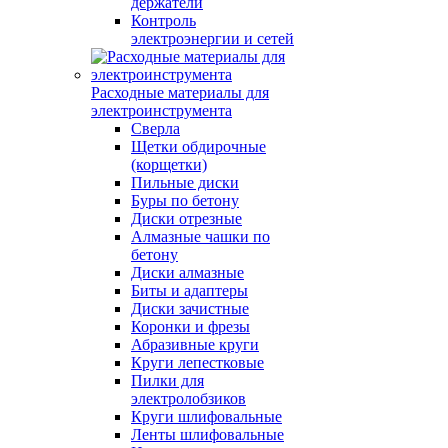
держатели
Контроль
электроэнергии и сетей
Расходные материалы для
электроинструмента
Сверла
Щетки обдирочные
(корщетки)
Пильные диски
Буры по бетону
Диски отрезные
Алмазные чашки по
бетону
Диски алмазные
Биты и адаптеры
Диски зачистные
Коронки и фрезы
Абразивные круги
Круги лепестковые
Пилки для
электролобзиков
Круги шлифовальные
Ленты шлифовальные