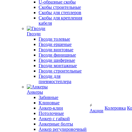
U-образные скобы
Скобы строительные
Скобы для степлеров
Скобы для крепления
кабеля
Гвозди
Гвозди толевые
Гвозди ершеные
Гвозди винтовые
Гвозди финишные
Гвозди шиферные
Гвозди монтажные
Гвозди строительные
Гвозди для
пневмостеплера
Анкеры
Забивные
Клиновые
Анкер-клин
Колеровка
Ко
Акции
Потолочные
Анкер с гайкой
Анкерные болты
Анкер регулировочный