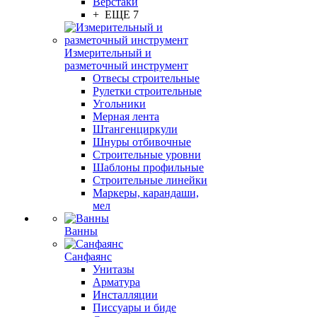
Верстаки
+ ЕЩЕ 7
Измерительный и
разметочный инструмент
Отвесы строительные
Рулетки строительные
Угольники
Мерная лента
Штангенциркули
Шнуры отбивочные
Строительные уровни
Шаблоны профильные
Строительные линейки
Маркеры, карандаши,
мел
Ванны
Санфаянс
Унитазы
Арматура
Инсталляции
Писсуары и биде