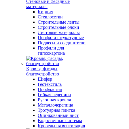
Стеновые и фасадные
материалы
Кирпич
Стеклосетки
Строительные ленты
Строительные блоки
Листовые материалы
Профили штукатурные
Подвесы и соединители
Профили для
гипсокартона
Кровля, фасады,
благоустройство
Шифер
Геотекстиль
Профнастил
Гибкая черепица
Рулонная кровля
Металлочерепица
Тротуарная плитка
Оцинкованный лист
Водосточные системы
Кровельная вентиляция