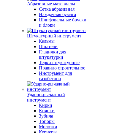
Абразивные материалы
Сетка абразивная
Наждачная бумага
Шлифовальные бруски
и блоки
Штукатурный инструмент
Кельмы
Шпатели
Гладилки для
штукатурки
Терки штукатурные
Правило строительное
Инструмент для
газобетона
Ударно-рычажный
инструмент
Кирки
Киянки
Зубила
Топоры
Молотки
Кернеры