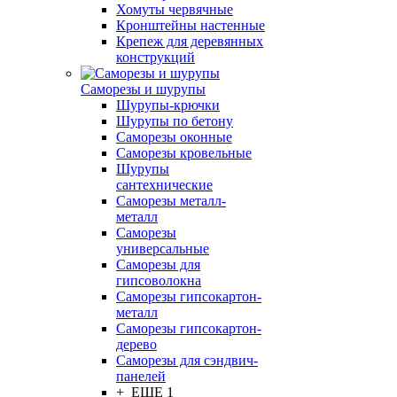
Хомуты червячные
Кронштейны настенные
Крепеж для деревянных
конструкций
Саморезы и шурупы
Шурупы-крючки
Шурупы по бетону
Саморезы оконные
Саморезы кровельные
Шурупы
сантехнические
Саморезы металл-
металл
Саморезы
универсальные
Саморезы для
гипсоволокна
Саморезы гипсокартон-
металл
Саморезы гипсокартон-
дерево
Саморезы для сэндвич-
панелей
+ ЕЩЕ 1