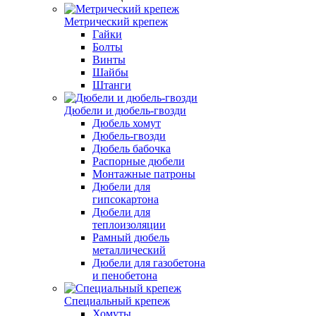
Метрический крепеж
Гайки
Болты
Винты
Шайбы
Штанги
Дюбели и дюбель-гвозди
Дюбель хомут
Дюбель-гвозди
Дюбель бабочка
Распорные дюбели
Монтажные патроны
Дюбели для
гипсокартона
Дюбели для
теплоизоляции
Рамный дюбель
металлический
Дюбели для газобетона
и пенобетона
Специальный крепеж
Хомуты