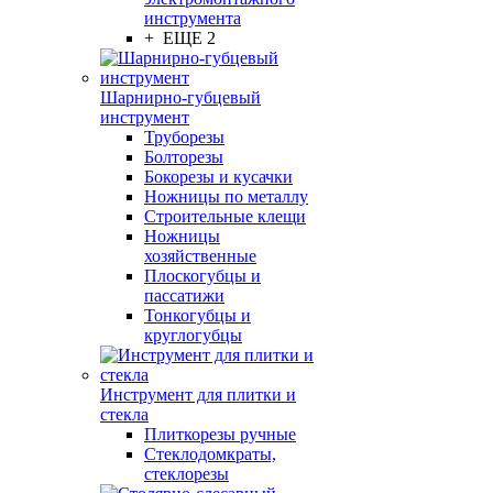
инструмента
+ ЕЩЕ 2
Шарнирно-губцевый
инструмент
Труборезы
Болторезы
Бокорезы и кусачки
Ножницы по металлу
Строительные клещи
Ножницы
хозяйственные
Плоскогубцы и
пассатижи
Тонкогубцы и
круглогубцы
Инструмент для плитки и
стекла
Плиткорезы ручные
Стеклодомкраты,
стеклорезы