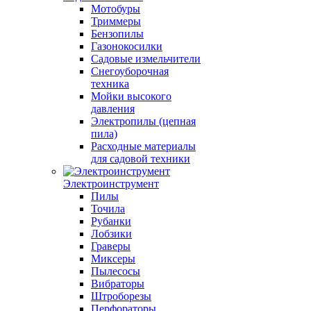
Мотобуры
Триммеры
Бензопилы
Газонокосилки
Садовые измельчители
Снегоуборочная
техника
Мойки высокого
давления
Электропилы (цепная
пила)
Расходные материалы
для садовой техники
Электроинструмент
Пилы
Точила
Рубанки
Лобзики
Граверы
Миксеры
Пылесосы
Вибраторы
Штроборезы
Перфораторы