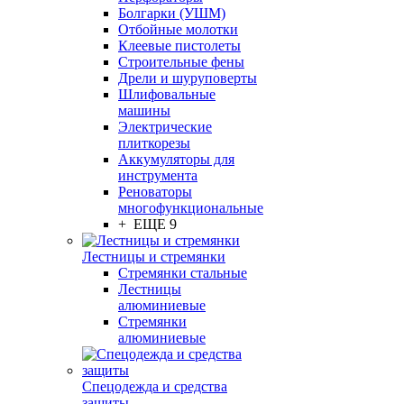
Болгарки (УШМ)
Отбойные молотки
Клеевые пистолеты
Строительные фены
Дрели и шуруповерты
Шлифовальные
машины
Электрические
плиткорезы
Аккумуляторы для
инструмента
Реноваторы
многофункциональные
+ ЕЩЕ 9
Лестницы и стремянки
Стремянки стальные
Лестницы
алюминиевые
Стремянки
алюминиевые
Спецодежда и средства
защиты