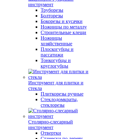
инструмент
Труборезы
Болторезы
Бокорезы и кусачки
Ножницы по металлу
Строительные клещи
Ножницы
хозяйственные
Плоскогубцы и
пассатижи
Тонкогубцы и
круглогубцы
Инструмент для плитки и
стекла
Плиткорезы ручные
Стеклодомкраты,
стеклорезы
Столярно-слесарный
инструмент
Отвертки
Стамески по дереву