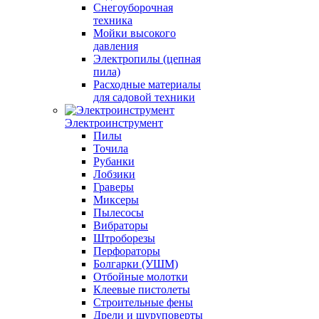
Снегоуборочная
техника
Мойки высокого
давления
Электропилы (цепная
пила)
Расходные материалы
для садовой техники
Электроинструмент
Пилы
Точила
Рубанки
Лобзики
Граверы
Миксеры
Пылесосы
Вибраторы
Штроборезы
Перфораторы
Болгарки (УШМ)
Отбойные молотки
Клеевые пистолеты
Строительные фены
Дрели и шуруповерты