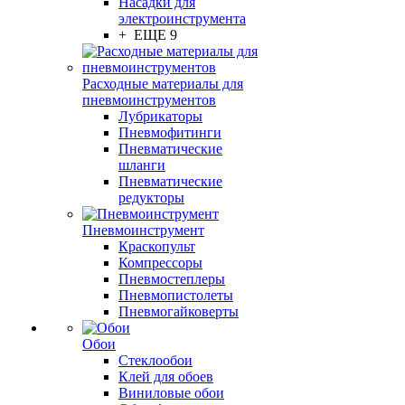
Насадки для
электроинструмента
+ ЕЩЕ 9
Расходные материалы для
пневмоинструментов
Лубрикаторы
Пневмофитинги
Пневматические
шланги
Пневматические
редукторы
Пневмоинструмент
Краскопульт
Компрессоры
Пневмостеплеры
Пневмопистолеты
Пневмогайковерты
Обои
Стеклообои
Клей для обоев
Виниловые обои