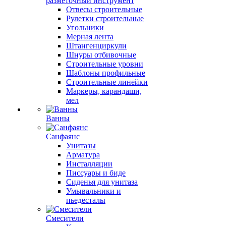
разметочный инструмент
Отвесы строительные
Рулетки строительные
Угольники
Мерная лента
Штангенциркули
Шнуры отбивочные
Строительные уровни
Шаблоны профильные
Строительные линейки
Маркеры, карандаши,
мел
Ванны
Санфаянс
Унитазы
Арматура
Инсталляции
Писсуары и биде
Сиденья для унитаза
Умывальники и
пьедесталы
Смесители