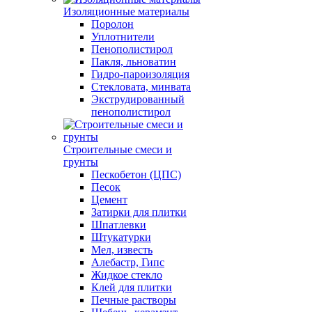
Изоляционные материалы
Поролон
Уплотнители
Пенополистирол
Пакля, льноватин
Гидро-пароизоляция
Стекловата, минвата
Экструдированный
пенополистирол
Строительные смеси и
грунты
Пескобетон (ЦПС)
Песок
Цемент
Затирки для плитки
Шпатлевки
Штукатурки
Мел, известь
Алебастр, Гипс
Жидкое стекло
Клей для плитки
Печные растворы