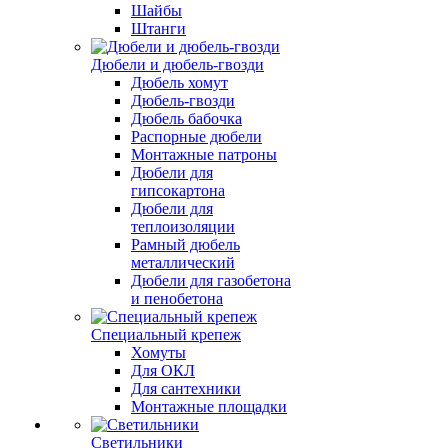
Шайбы
Штанги
Дюбели и дюбель-гвозди
Дюбель хомут
Дюбель-гвозди
Дюбель бабочка
Распорные дюбели
Монтажные патроны
Дюбели для
гипсокартона
Дюбели для
теплоизоляции
Рамный дюбель
металлический
Дюбели для газобетона
и пенобетона
Специальный крепеж
Хомуты
Для ОКЛ
Для сантехники
Монтажные площадки
Светильники