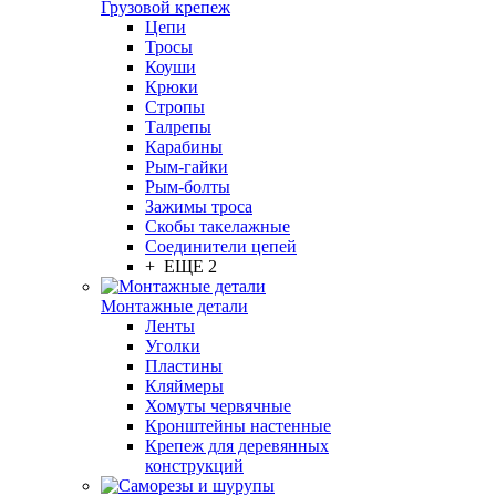
Грузовой крепеж
Цепи
Тросы
Коуши
Крюки
Стропы
Талрепы
Карабины
Рым-гайки
Рым-болты
Зажимы троса
Скобы такелажные
Соединители цепей
+ ЕЩЕ 2
Монтажные детали
Ленты
Уголки
Пластины
Кляймеры
Хомуты червячные
Кронштейны настенные
Крепеж для деревянных
конструкций