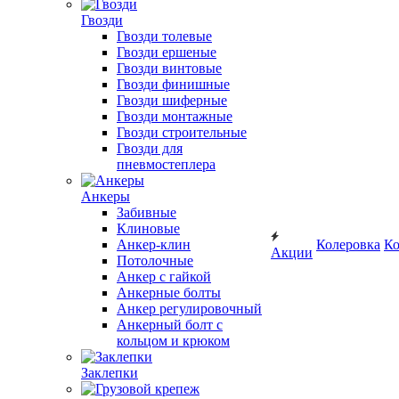
Гвозди
Гвозди толевые
Гвозди ершеные
Гвозди винтовые
Гвозди финишные
Гвозди шиферные
Гвозди монтажные
Гвозди строительные
Гвозди для
пневмостеплера
Анкеры
Забивные
Клиновые
Анкер-клин
Колеровка
Ко
Акции
Потолочные
Анкер с гайкой
Анкерные болты
Анкер регулировочный
Анкерный болт с
кольцом и крюком
Заклепки