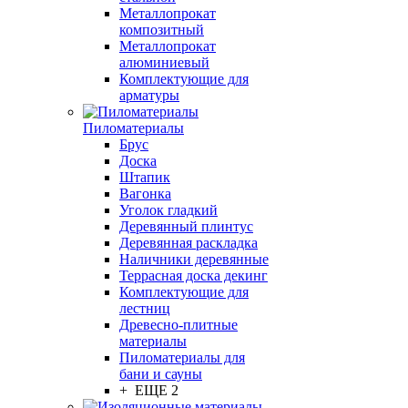
Металлопрокат
композитный
Металлопрокат
алюминиевый
Комплектующие для
арматуры
Пиломатериалы
Брус
Доска
Штапик
Вагонка
Уголок гладкий
Деревянный плинтус
Деревянная раскладка
Наличники деревянные
Террасная доска декинг
Комплектующие для
лестниц
Древесно-плитные
материалы
Пиломатериалы для
бани и сауны
+ ЕЩЕ 2