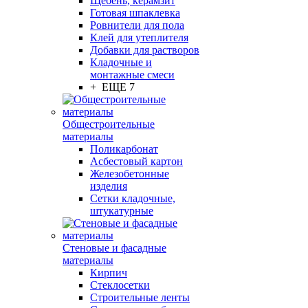
Щебень, керамзит
Готовая шпаклевка
Ровнители для пола
Клей для утеплителя
Добавки для растворов
Кладочные и
монтажные смеси
+ ЕЩЕ 7
Общестроительные
материалы
Поликарбонат
Асбестовый картон
Железобетонные
изделия
Сетки кладочные,
штукатурные
Стеновые и фасадные
материалы
Кирпич
Стеклосетки
Строительные ленты