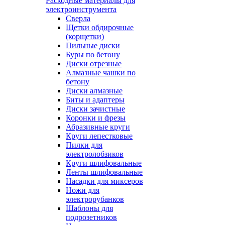
Расходные материалы для
электроинструмента
Сверла
Щетки обдирочные
(корщетки)
Пильные диски
Буры по бетону
Диски отрезные
Алмазные чашки по
бетону
Диски алмазные
Биты и адаптеры
Диски зачистные
Коронки и фрезы
Абразивные круги
Круги лепестковые
Пилки для
электролобзиков
Круги шлифовальные
Ленты шлифовальные
Насадки для миксеров
Ножи для
электрорубанков
Шаблоны для
подрозетников