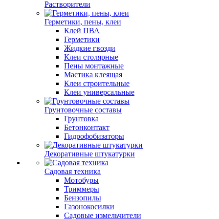
Растворители
Герметики, пены, клеи
Клей ПВА
Герметики
Жидкие гвозди
Клеи столярные
Пены монтажные
Мастика клеящая
Клеи строительные
Клеи универсальные
Грунтовочные составы
Грунтовка
Бетонконтакт
Гидрофобизаторы
Декоративные штукатурки
Садовая техника
Мотобуры
Триммеры
Бензопилы
Газонокосилки
Садовые измельчители