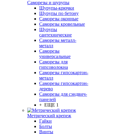
Саморезы и шурупы
Шурупы-крючки
Шурупы по бетону
Саморезы оконные
Саморезы кровельные
Шурупы
сантехнические
Саморезы металл-
металл
Саморезы
универсальные
Саморезы для
гипсоволокна
Саморезы гипсокартон-
металл
Саморезы гипсокартон-
дерево
Саморезы для сэндвич-
панелей
+ ЕЩЕ 1
Метрический крепеж
Гайки
Болты
Винты