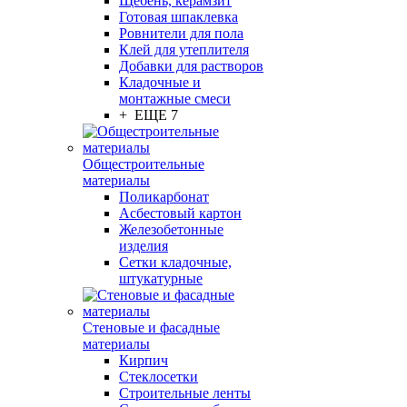
Щебень, керамзит
Готовая шпаклевка
Ровнители для пола
Клей для утеплителя
Добавки для растворов
Кладочные и
монтажные смеси
+ ЕЩЕ 7
Общестроительные
материалы
Поликарбонат
Асбестовый картон
Железобетонные
изделия
Сетки кладочные,
штукатурные
Стеновые и фасадные
материалы
Кирпич
Стеклосетки
Строительные ленты