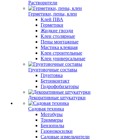
Растворители
Герметики, пены, клеи
Клей ПВА
Герметики
Жидкие гвозди
Клеи столярные
Пены монтажные
Мастика клеящая
Клеи строительные
Клеи универсальные
Грунтовочные составы
Грунтовка
Бетонконтакт
Гидрофобизаторы
Декоративные штукатурки
Садовая техника
Мотобуры
Триммеры
Бензопилы
Газонокосилки
Садовые измельчители