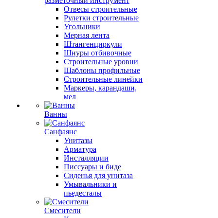
разметочный инструмент
Отвесы строительные
Рулетки строительные
Угольники
Мерная лента
Штангенциркули
Шнуры отбивочные
Строительные уровни
Шаблоны профильные
Строительные линейки
Маркеры, карандаши,
мел
Ванны
Санфаянс
Унитазы
Арматура
Инсталляции
Писсуары и биде
Сиденья для унитаза
Умывальники и
пьедесталы
Смесители