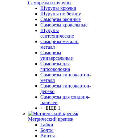
Саморезы и шурупы
Шурупы-крючки
Шурупы по бетону
Саморезы оконные
Саморезы кровельные
Шурупы
сантехнические
Саморезы металл-
металл
Саморезы
универсальные
Саморезы для
гипсоволокна
Саморезы гипсокартон-
металл
Саморезы гипсокартон-
дерево
Саморезы для сэндвич-
панелей
+ ЕЩЕ 1
Метрический крепеж
Гайки
Болты
Винты