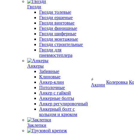
Гвозди
Гвозди толевые
Гвозди ершеные
Гвозди винтовые
Гвозди финишные
Гвозди шиферные
Гвозди монтажные
Гвозди строительные
Гвозди для
пневмостеплера
Анкеры
Забивные
Клиновые
Анкер-клин
Колеровка
Ко
Акции
Потолочные
Анкер с гайкой
Анкерные болты
Анкер регулировочный
Анкерный болт с
кольцом и крюком
Заклепки