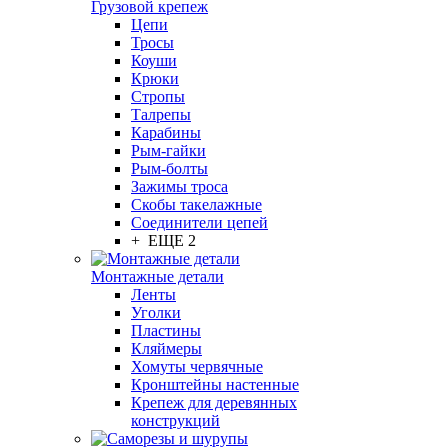
Грузовой крепеж
Цепи
Тросы
Коуши
Крюки
Стропы
Талрепы
Карабины
Рым-гайки
Рым-болты
Зажимы троса
Скобы такелажные
Соединители цепей
+ ЕЩЕ 2
Монтажные детали
Ленты
Уголки
Пластины
Кляймеры
Хомуты червячные
Кронштейны настенные
Крепеж для деревянных
конструкций