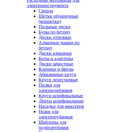
Расходные материалы для
электроинструмента
Сверла
Щетки обдирочные
(корщетки)
Пильные диски
Буры по бетону
Диски отрезные
Алмазные чашки по
бетону
Диски алмазные
Биты и адаптеры
Диски зачистные
Коронки и фрезы
Абразивные круги
Круги лепестковые
Пилки для
электролобзиков
Круги шлифовальные
Ленты шлифовальные
Насадки для миксеров
Ножи для
электрорубанков
Шаблоны для
подрозетников