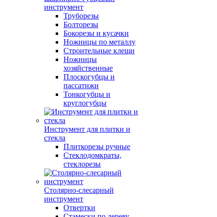
инструмент
Труборезы
Болторезы
Бокорезы и кусачки
Ножницы по металлу
Строительные клещи
Ножницы
хозяйственные
Плоскогубцы и
пассатижи
Тонкогубцы и
круглогубцы
Инструмент для плитки и
стекла
Плиткорезы ручные
Стеклодомкраты,
стеклорезы
Столярно-слесарный
инструмент
Отвертки
Стамески по дереву