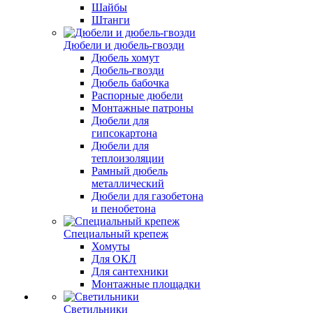
Шайбы
Штанги
Дюбели и дюбель-гвозди
Дюбель хомут
Дюбель-гвозди
Дюбель бабочка
Распорные дюбели
Монтажные патроны
Дюбели для
гипсокартона
Дюбели для
теплоизоляции
Рамный дюбель
металлический
Дюбели для газобетона
и пенобетона
Специальный крепеж
Хомуты
Для ОКЛ
Для сантехники
Монтажные площадки
Светильники