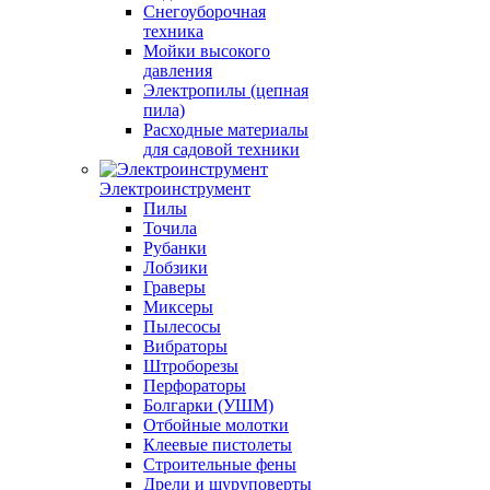
Снегоуборочная
техника
Мойки высокого
давления
Электропилы (цепная
пила)
Расходные материалы
для садовой техники
Электроинструмент
Пилы
Точила
Рубанки
Лобзики
Граверы
Миксеры
Пылесосы
Вибраторы
Штроборезы
Перфораторы
Болгарки (УШМ)
Отбойные молотки
Клеевые пистолеты
Строительные фены
Дрели и шуруповерты