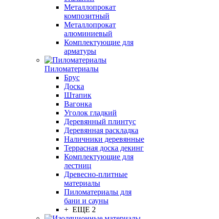
Металлопрокат
композитный
Металлопрокат
алюминиевый
Комплектующие для
арматуры
Пиломатериалы
Брус
Доска
Штапик
Вагонка
Уголок гладкий
Деревянный плинтус
Деревянная раскладка
Наличники деревянные
Террасная доска декинг
Комплектующие для
лестниц
Древесно-плитные
материалы
Пиломатериалы для
бани и сауны
+ ЕЩЕ 2