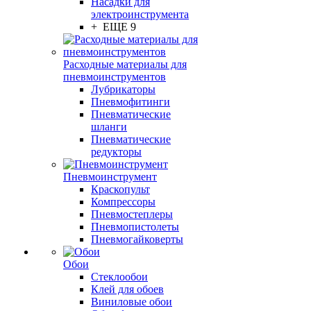
Насадки для
электроинструмента
+ ЕЩЕ 9
Расходные материалы для
пневмоинструментов
Лубрикаторы
Пневмофитинги
Пневматические
шланги
Пневматические
редукторы
Пневмоинструмент
Краскопульт
Компрессоры
Пневмостеплеры
Пневмопистолеты
Пневмогайковерты
Обои
Стеклообои
Клей для обоев
Виниловые обои