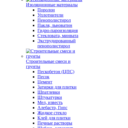
Изоляционные материалы
Поролон
Уплотнители
Пенополистирол
Пакля, льноватин
Гидро-пароизоляция
Стекловата, минвата
Экструдированный
пенополистирол
Строительные смеси и
грунты
Пескобетон (ЦПС)
Песок
Цемент
Затирки для плитки
Шпатлевки
Штукатурки
Мел, известь
Алебастр, Гипс
Жидкое стекло
Клей для плитки
Печные растворы