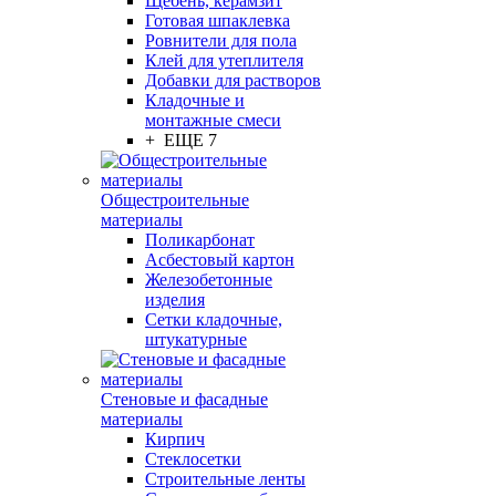
Щебень, керамзит
Готовая шпаклевка
Ровнители для пола
Клей для утеплителя
Добавки для растворов
Кладочные и
монтажные смеси
+ ЕЩЕ 7
Общестроительные
материалы
Поликарбонат
Асбестовый картон
Железобетонные
изделия
Сетки кладочные,
штукатурные
Стеновые и фасадные
материалы
Кирпич
Стеклосетки
Строительные ленты