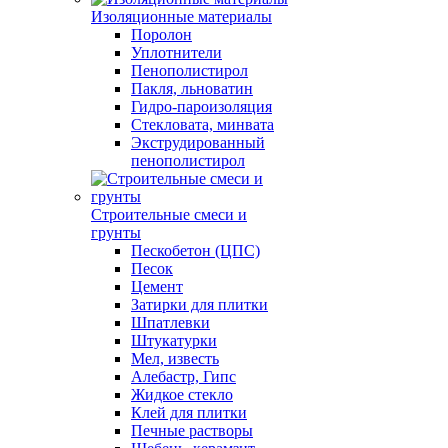
Изоляционные материалы
Поролон
Уплотнители
Пенополистирол
Пакля, льноватин
Гидро-пароизоляция
Стекловата, минвата
Экструдированный
пенополистирол
Строительные смеси и
грунты
Пескобетон (ЦПС)
Песок
Цемент
Затирки для плитки
Шпатлевки
Штукатурки
Мел, известь
Алебастр, Гипс
Жидкое стекло
Клей для плитки
Печные растворы