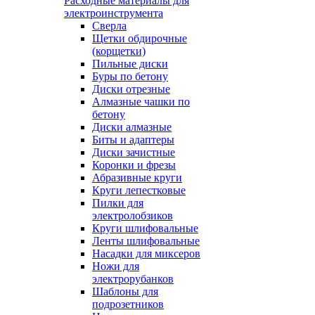
Расходные материалы для
электроинструмента
Сверла
Щетки обдирочные
(корщетки)
Пильные диски
Буры по бетону
Диски отрезные
Алмазные чашки по
бетону
Диски алмазные
Биты и адаптеры
Диски зачистные
Коронки и фрезы
Абразивные круги
Круги лепестковые
Пилки для
электролобзиков
Круги шлифовальные
Ленты шлифовальные
Насадки для миксеров
Ножи для
электрорубанков
Шаблоны для
подрозетников