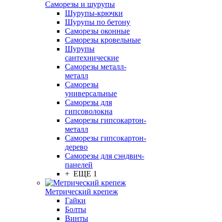
Саморезы и шурупы
Шурупы-крючки
Шурупы по бетону
Саморезы оконные
Саморезы кровельные
Шурупы
сантехнические
Саморезы металл-
металл
Саморезы
универсальные
Саморезы для
гипсоволокна
Саморезы гипсокартон-
металл
Саморезы гипсокартон-
дерево
Саморезы для сэндвич-
панелей
+ ЕЩЕ 1
Метрический крепеж
Гайки
Болты
Винты