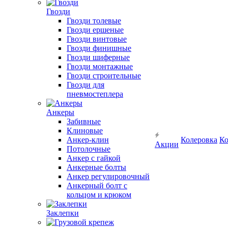
Гвозди
Гвозди толевые
Гвозди ершеные
Гвозди винтовые
Гвозди финишные
Гвозди шиферные
Гвозди монтажные
Гвозди строительные
Гвозди для
пневмостеплера
Анкеры
Забивные
Клиновые
Анкер-клин
Колеровка
Ко
Акции
Потолочные
Анкер с гайкой
Анкерные болты
Анкер регулировочный
Анкерный болт с
кольцом и крюком
Заклепки