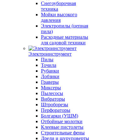
Снегоуборочная
техника
Мойки высокого
давления
Электропилы (цепная
пила)
Расходные материалы
для садовой техники
Электроинструмент
Пилы
Точила
Рубанки
Лобзики
Граверы
Миксеры
Пылесосы
Вибраторы
Штроборезы
Перфораторы
Болгарки (УШМ)
Отбойные молотки
Клеевые пистолеты
Строительные фены
Дрели и шуруповерты