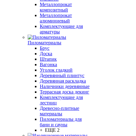
Металлопрокат
композитный
Металлопрокат
алюминиевый
Комплектующие для
арматуры
Пиломатериалы
Брус
Доска
Штапик
Вагонка
Уголок гладкий
Деревянный плинтус
Деревянная раскладка
Наличники деревянные
Террасная доска декинг
Комплектующие для
лестниц
Древесно-плитные
материалы
Пиломатериалы для
бани и сауны
+ ЕЩЕ 2