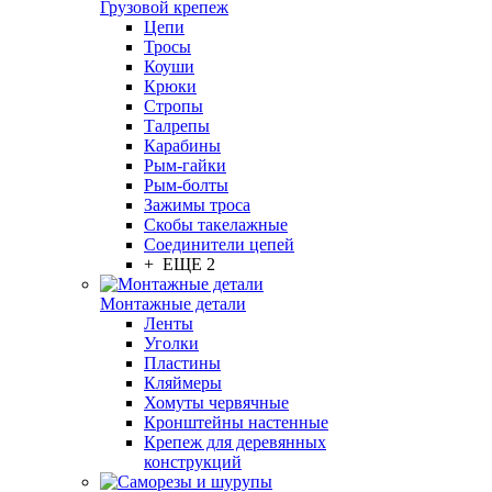
Грузовой крепеж
Цепи
Тросы
Коуши
Крюки
Стропы
Талрепы
Карабины
Рым-гайки
Рым-болты
Зажимы троса
Скобы такелажные
Соединители цепей
+ ЕЩЕ 2
Монтажные детали
Ленты
Уголки
Пластины
Кляймеры
Хомуты червячные
Кронштейны настенные
Крепеж для деревянных
конструкций