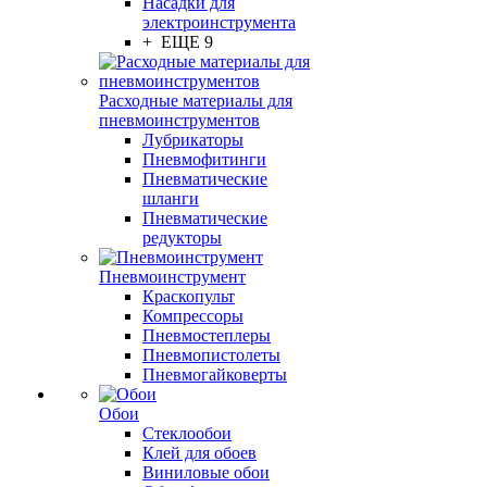
Насадки для
электроинструмента
+ ЕЩЕ 9
Расходные материалы для
пневмоинструментов
Лубрикаторы
Пневмофитинги
Пневматические
шланги
Пневматические
редукторы
Пневмоинструмент
Краскопульт
Компрессоры
Пневмостеплеры
Пневмопистолеты
Пневмогайковерты
Обои
Стеклообои
Клей для обоев
Виниловые обои