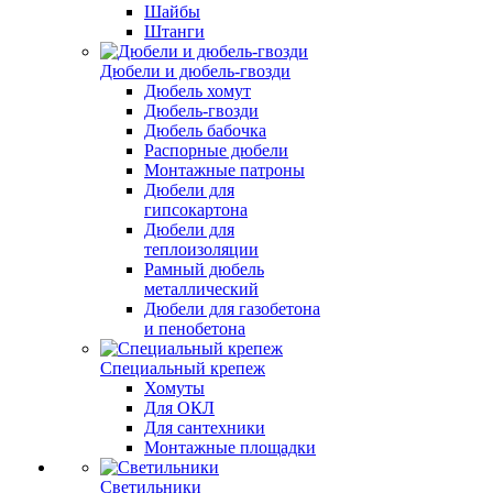
Шайбы
Штанги
Дюбели и дюбель-гвозди
Дюбель хомут
Дюбель-гвозди
Дюбель бабочка
Распорные дюбели
Монтажные патроны
Дюбели для
гипсокартона
Дюбели для
теплоизоляции
Рамный дюбель
металлический
Дюбели для газобетона
и пенобетона
Специальный крепеж
Хомуты
Для ОКЛ
Для сантехники
Монтажные площадки
Светильники