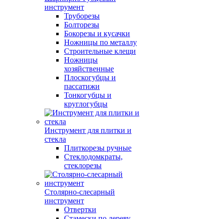
инструмент
Труборезы
Болторезы
Бокорезы и кусачки
Ножницы по металлу
Строительные клещи
Ножницы
хозяйственные
Плоскогубцы и
пассатижи
Тонкогубцы и
круглогубцы
Инструмент для плитки и
стекла
Плиткорезы ручные
Стеклодомкраты,
стеклорезы
Столярно-слесарный
инструмент
Отвертки
Стамески по дереву