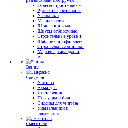
разметочный инструмент
Отвесы строительные
Рулетки строительные
Угольники
Мерная лента
Штангенциркули
Шнуры отбивочные
Строительные уровни
Шаблоны профильные
Строительные линейки
Маркеры, карандаши,
мел
Ванны
Санфаянс
Унитазы
Арматура
Инсталляции
Писсуары и биде
Сиденья для унитаза
Умывальники и
пьедесталы
Смесители