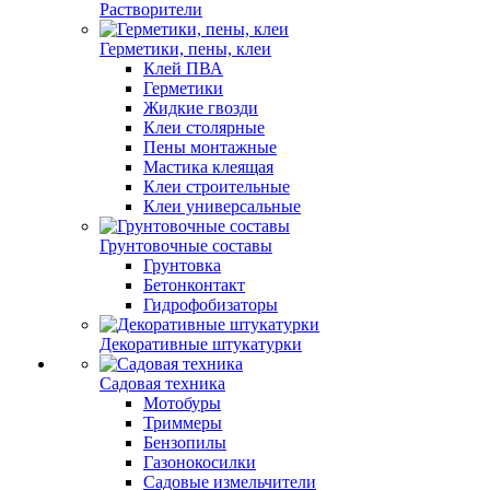
Растворители
Герметики, пены, клеи
Клей ПВА
Герметики
Жидкие гвозди
Клеи столярные
Пены монтажные
Мастика клеящая
Клеи строительные
Клеи универсальные
Грунтовочные составы
Грунтовка
Бетонконтакт
Гидрофобизаторы
Декоративные штукатурки
Садовая техника
Мотобуры
Триммеры
Бензопилы
Газонокосилки
Садовые измельчители