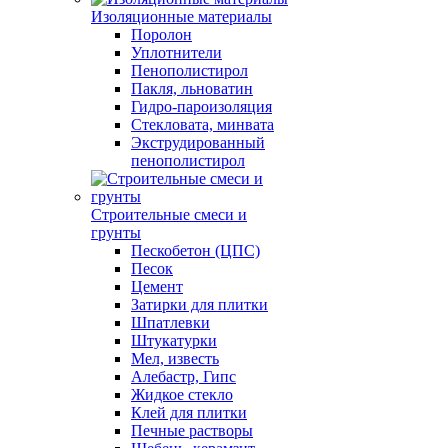
Изоляционные материалы
Поролон
Уплотнители
Пенополистирол
Пакля, льноватин
Гидро-пароизоляция
Стекловата, минвата
Экструдированный
пенополистирол
Строительные смеси и
грунты
Пескобетон (ЦПС)
Песок
Цемент
Затирки для плитки
Шпатлевки
Штукатурки
Мел, известь
Алебастр, Гипс
Жидкое стекло
Клей для плитки
Печные растворы