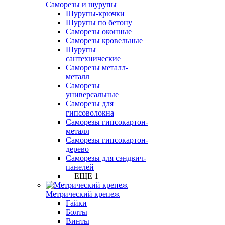
Саморезы и шурупы
Шурупы-крючки
Шурупы по бетону
Саморезы оконные
Саморезы кровельные
Шурупы
сантехнические
Саморезы металл-
металл
Саморезы
универсальные
Саморезы для
гипсоволокна
Саморезы гипсокартон-
металл
Саморезы гипсокартон-
дерево
Саморезы для сэндвич-
панелей
+ ЕЩЕ 1
Метрический крепеж
Гайки
Болты
Винты