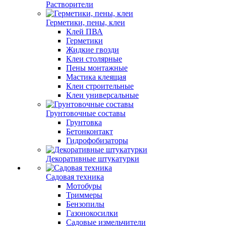
Растворители
Герметики, пены, клеи
Клей ПВА
Герметики
Жидкие гвозди
Клеи столярные
Пены монтажные
Мастика клеящая
Клеи строительные
Клеи универсальные
Грунтовочные составы
Грунтовка
Бетонконтакт
Гидрофобизаторы
Декоративные штукатурки
Садовая техника
Мотобуры
Триммеры
Бензопилы
Газонокосилки
Садовые измельчители