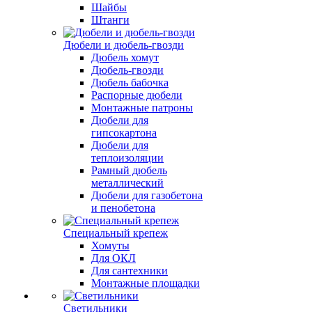
Шайбы
Штанги
Дюбели и дюбель-гвозди
Дюбель хомут
Дюбель-гвозди
Дюбель бабочка
Распорные дюбели
Монтажные патроны
Дюбели для
гипсокартона
Дюбели для
теплоизоляции
Рамный дюбель
металлический
Дюбели для газобетона
и пенобетона
Специальный крепеж
Хомуты
Для ОКЛ
Для сантехники
Монтажные площадки
Светильники