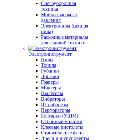
Снегоуборочная
техника
Мойки высокого
давления
Электропилы (цепная
пила)
Расходные материалы
для садовой техники
Электроинструмент
Пилы
Точила
Рубанки
Лобзики
Граверы
Миксеры
Пылесосы
Вибраторы
Штроборезы
Перфораторы
Болгарки (УШМ)
Отбойные молотки
Клеевые пистолеты
Строительные фены
Дрели и шуруповерты