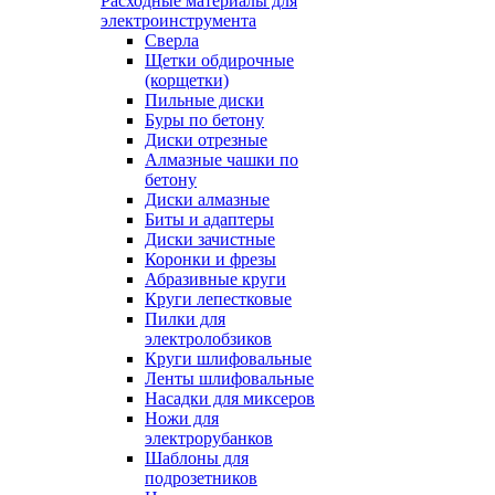
Расходные материалы для
электроинструмента
Сверла
Щетки обдирочные
(корщетки)
Пильные диски
Буры по бетону
Диски отрезные
Алмазные чашки по
бетону
Диски алмазные
Биты и адаптеры
Диски зачистные
Коронки и фрезы
Абразивные круги
Круги лепестковые
Пилки для
электролобзиков
Круги шлифовальные
Ленты шлифовальные
Насадки для миксеров
Ножи для
электрорубанков
Шаблоны для
подрозетников