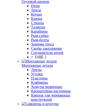
Грузовой крепеж
Цепи
Тросы
Коуши
Крюки
Стропы
Талрепы
Карабины
Рым-гайки
Рым-болты
Зажимы троса
Скобы такелажные
Соединители цепей
+ ЕЩЕ 2
Монтажные детали
Ленты
Уголки
Пластины
Кляймеры
Хомуты червячные
Кронштейны настенные
Крепеж для деревянных
конструкций