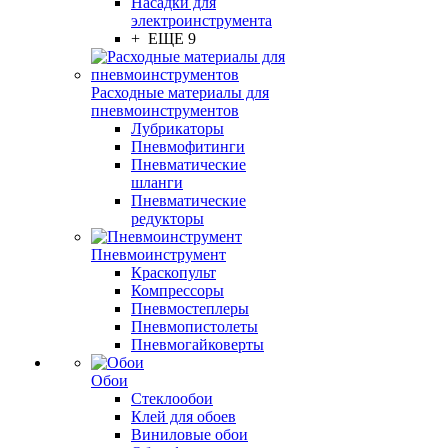
Насадки для
электроинструмента
+ ЕЩЕ 9
Расходные материалы для
пневмоинструментов
Лубрикаторы
Пневмофитинги
Пневматические
шланги
Пневматические
редукторы
Пневмоинструмент
Краскопульт
Компрессоры
Пневмостеплеры
Пневмопистолеты
Пневмогайковерты
Обои
Стеклообои
Клей для обоев
Виниловые обои