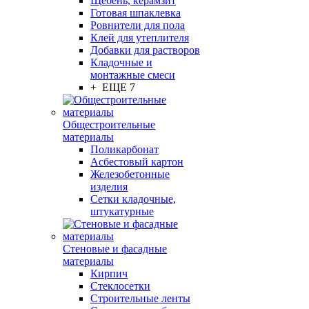
Щебень, керамзит
Готовая шпаклевка
Ровнители для пола
Клей для утеплителя
Добавки для растворов
Кладочные и
монтажные смеси
+ ЕЩЕ 7
Общестроительные
материалы
Поликарбонат
Асбестовый картон
Железобетонные
изделия
Сетки кладочные,
штукатурные
Стеновые и фасадные
материалы
Кирпич
Стеклосетки
Строительные ленты