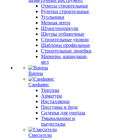
разметочный инструмент
Отвесы строительные
Рулетки строительные
Угольники
Мерная лента
Штангенциркули
Шнуры отбивочные
Строительные уровни
Шаблоны профильные
Строительные линейки
Маркеры, карандаши,
мел
Ванны
Санфаянс
Унитазы
Арматура
Инсталляции
Писсуары и биде
Сиденья для унитаза
Умывальники и
пьедесталы
Смесители