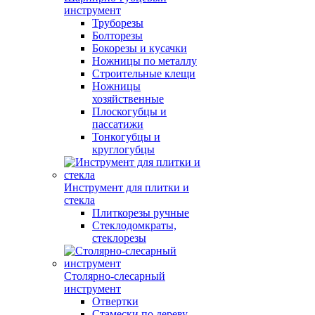
инструмент
Труборезы
Болторезы
Бокорезы и кусачки
Ножницы по металлу
Строительные клещи
Ножницы
хозяйственные
Плоскогубцы и
пассатижи
Тонкогубцы и
круглогубцы
Инструмент для плитки и
стекла
Плиткорезы ручные
Стеклодомкраты,
стеклорезы
Столярно-слесарный
инструмент
Отвертки
Стамески по дереву