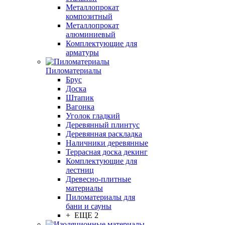
Металлопрокат
композитный
Металлопрокат
алюминиевый
Комплектующие для
арматуры
Пиломатериалы
Брус
Доска
Штапик
Вагонка
Уголок гладкий
Деревянный плинтус
Деревянная раскладка
Наличники деревянные
Террасная доска декинг
Комплектующие для
лестниц
Древесно-плитные
материалы
Пиломатериалы для
бани и сауны
+ ЕЩЕ 2