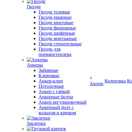
Гвозди
Гвозди толевые
Гвозди ершеные
Гвозди винтовые
Гвозди финишные
Гвозди шиферные
Гвозди монтажные
Гвозди строительные
Гвозди для
пневмостеплера
Анкеры
Забивные
Клиновые
Анкер-клин
Колеровка
Ко
Акции
Потолочные
Анкер с гайкой
Анкерные болты
Анкер регулировочный
Анкерный болт с
кольцом и крюком
Заклепки