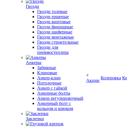
Гвозди
Гвозди толевые
Гвозди ершеные
Гвозди винтовые
Гвозди финишные
Гвозди шиферные
Гвозди монтажные
Гвозди строительные
Гвозди для
пневмостеплера
Анкеры
Забивные
Клиновые
Анкер-клин
Колеровка
Ко
Акции
Потолочные
Анкер с гайкой
Анкерные болты
Анкер регулировочный
Анкерный болт с
кольцом и крюком
Заклепки