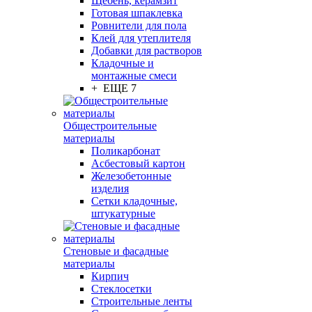
Щебень, керамзит
Готовая шпаклевка
Ровнители для пола
Клей для утеплителя
Добавки для растворов
Кладочные и
монтажные смеси
+ ЕЩЕ 7
Общестроительные
материалы
Поликарбонат
Асбестовый картон
Железобетонные
изделия
Сетки кладочные,
штукатурные
Стеновые и фасадные
материалы
Кирпич
Стеклосетки
Строительные ленты