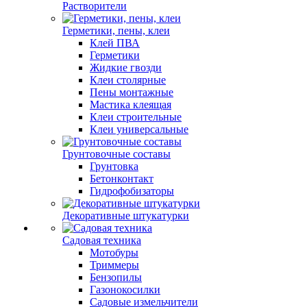
Растворители
Герметики, пены, клеи
Клей ПВА
Герметики
Жидкие гвозди
Клеи столярные
Пены монтажные
Мастика клеящая
Клеи строительные
Клеи универсальные
Грунтовочные составы
Грунтовка
Бетонконтакт
Гидрофобизаторы
Декоративные штукатурки
Садовая техника
Мотобуры
Триммеры
Бензопилы
Газонокосилки
Садовые измельчители