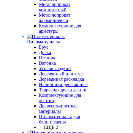
Металлопрокат
композитный
Металлопрокат
алюминиевый
Комплектующие для
арматуры
Пиломатериалы
Брус
Доска
Штапик
Вагонка
Уголок гладкий
Деревянный плинтус
Деревянная раскладка
Наличники деревянные
Террасная доска декинг
Комплектующие для
лестниц
Древесно-плитные
материалы
Пиломатериалы для
бани и сауны
+ ЕЩЕ 2