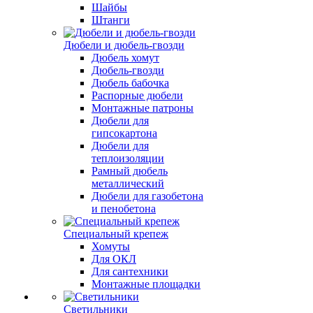
Шайбы
Штанги
Дюбели и дюбель-гвозди
Дюбель хомут
Дюбель-гвозди
Дюбель бабочка
Распорные дюбели
Монтажные патроны
Дюбели для
гипсокартона
Дюбели для
теплоизоляции
Рамный дюбель
металлический
Дюбели для газобетона
и пенобетона
Специальный крепеж
Хомуты
Для ОКЛ
Для сантехники
Монтажные площадки
Светильники