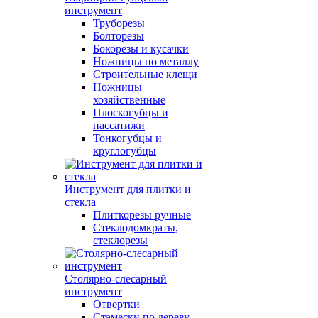
инструмент
Труборезы
Болторезы
Бокорезы и кусачки
Ножницы по металлу
Строительные клещи
Ножницы
хозяйственные
Плоскогубцы и
пассатижи
Тонкогубцы и
круглогубцы
Инструмент для плитки и
стекла
Плиткорезы ручные
Стеклодомкраты,
стеклорезы
Столярно-слесарный
инструмент
Отвертки
Стамески по дереву