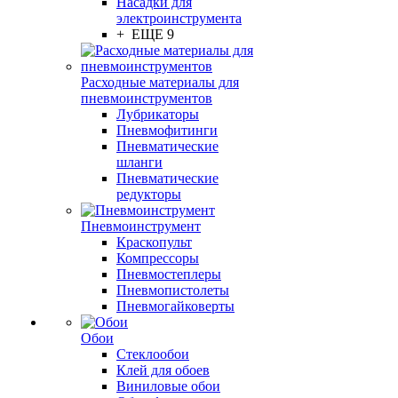
Насадки для
электроинструмента
+ ЕЩЕ 9
Расходные материалы для
пневмоинструментов
Лубрикаторы
Пневмофитинги
Пневматические
шланги
Пневматические
редукторы
Пневмоинструмент
Краскопульт
Компрессоры
Пневмостеплеры
Пневмопистолеты
Пневмогайковерты
Обои
Стеклообои
Клей для обоев
Виниловые обои