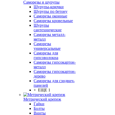
Саморезы и шурупы
Шурупы-крючки
Шурупы по бетону
Саморезы оконные
Саморезы кровельные
Шурупы
сантехнические
Саморезы металл-
металл
Саморезы
универсальные
Саморезы для
гипсоволокна
Саморезы гипсокартон-
металл
Саморезы гипсокартон-
дерево
Саморезы для сэндвич-
панелей
+ ЕЩЕ 1
Метрический крепеж
Гайки
Болты
Винты