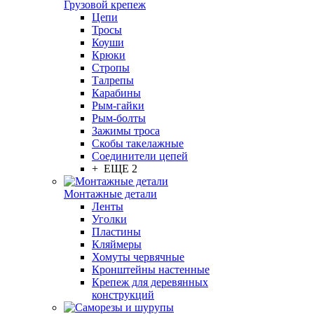
Грузовой крепеж
Цепи
Тросы
Коуши
Крюки
Стропы
Талрепы
Карабины
Рым-гайки
Рым-болты
Зажимы троса
Скобы такелажные
Соединители цепей
+ ЕЩЕ 2
Монтажные детали
Ленты
Уголки
Пластины
Кляймеры
Хомуты червячные
Кронштейны настенные
Крепеж для деревянных
конструкций