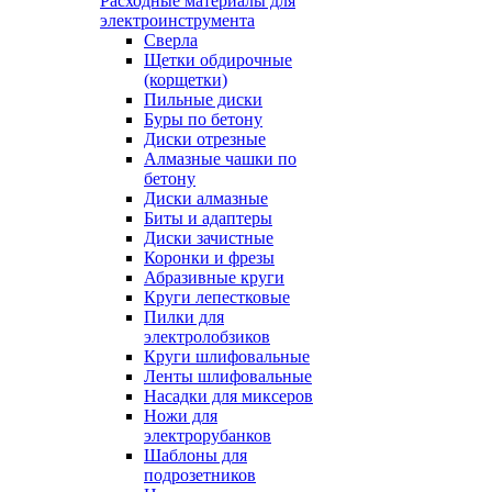
Расходные материалы для
электроинструмента
Сверла
Щетки обдирочные
(корщетки)
Пильные диски
Буры по бетону
Диски отрезные
Алмазные чашки по
бетону
Диски алмазные
Биты и адаптеры
Диски зачистные
Коронки и фрезы
Абразивные круги
Круги лепестковые
Пилки для
электролобзиков
Круги шлифовальные
Ленты шлифовальные
Насадки для миксеров
Ножи для
электрорубанков
Шаблоны для
подрозетников