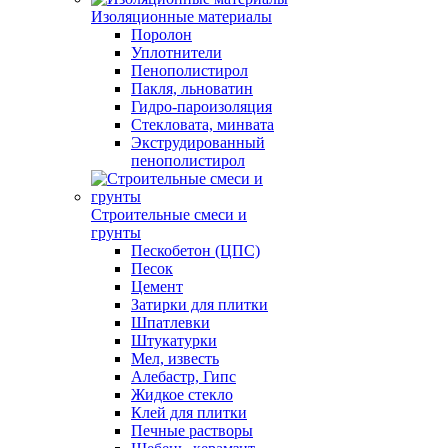
Изоляционные материалы
Поролон
Уплотнители
Пенополистирол
Пакля, льноватин
Гидро-пароизоляция
Стекловата, минвата
Экструдированный
пенополистирол
Строительные смеси и
грунты
Пескобетон (ЦПС)
Песок
Цемент
Затирки для плитки
Шпатлевки
Штукатурки
Мел, известь
Алебастр, Гипс
Жидкое стекло
Клей для плитки
Печные растворы