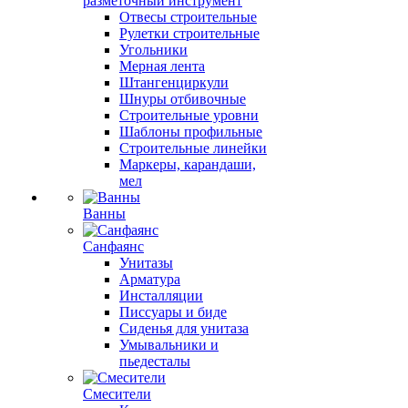
разметочный инструмент
Отвесы строительные
Рулетки строительные
Угольники
Мерная лента
Штангенциркули
Шнуры отбивочные
Строительные уровни
Шаблоны профильные
Строительные линейки
Маркеры, карандаши,
мел
Ванны
Санфаянс
Унитазы
Арматура
Инсталляции
Писсуары и биде
Сиденья для унитаза
Умывальники и
пьедесталы
Смесители