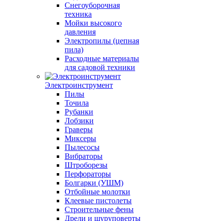
Снегоуборочная
техника
Мойки высокого
давления
Электропилы (цепная
пила)
Расходные материалы
для садовой техники
Электроинструмент
Пилы
Точила
Рубанки
Лобзики
Граверы
Миксеры
Пылесосы
Вибраторы
Штроборезы
Перфораторы
Болгарки (УШМ)
Отбойные молотки
Клеевые пистолеты
Строительные фены
Дрели и шуруповерты